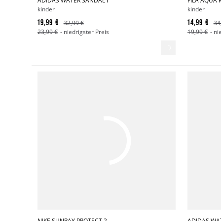
ADIDAS WATER SANDAL I
FILA AQUA 
kinder
kinder
19,99 €
14,99 €
32,99 €
34
23,99 €
- niedrigster Preis
19,99 €
- ni
NIKE SUNRAY PROTECT 2
ADIDAS WA