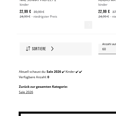
kinder
kinder
22,99 €
22,99 €
39,99 €
37
24,99 €
- niedrigster Preis
24,99 €
- ni
Anzahl auf
SORTIERE
60
Aktuell schaust du:
Sale 2026
✔️ Kinder ✔️ ✔️
Verfügbare Anzahl:
0
Zurück zur gesamten Kategorie:
Sale 2026