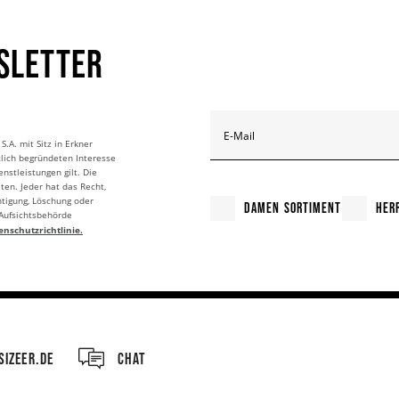
SLETTER
E-Mail
A. mit Sitz in Erkner
tlich begründeten Interesse
nstleistungen gilt. Die
ten. Jeder hat das Recht,
htigung, Löschung oder
DAMEN SORTIMENT
HER
 Aufsichtsbehörde
enschutzrichtlinie.
IZEER.DE
CHAT