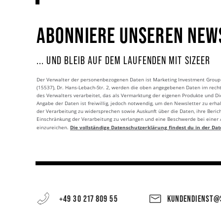
ABONNIERE UNSEREN NEW
... UND BLEIB AUF DEM LAUFENDEN MIT SIZEER
Der Verwalter der personenbezogenen Daten ist Marketing Investment Group S.
(15537), Dr. Hans-Lebach-Str. 2, werden die oben angegebenen Daten im rech
des Verwalters verarbeitet, das als Vermarktung der eigenen Produkte und Die
Angabe der Daten ist freiwillig, jedoch notwendig, um den Newsletter zu erhal
der Verarbeitung zu widersprechen sowie Auskunft über die Daten, ihre Beric
Einschränkung der Verarbeitung zu verlangen und eine Beschwerde bei einer
Die vollständige Datenschutzerklärung findest du in der Dat
einzureichen.
+49 30 217 809 55
KUNDENDIENST@S