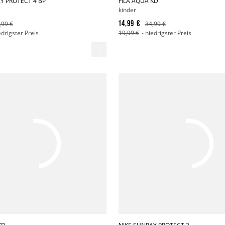
Y PROTECT 4 BP
FILA AQUA KD
kinder
14,99 €
,99 €
34,99 €
edrigster Preis
19,99 €
- niedrigster Preis