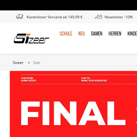
Kostenloser Versand ab 149,99 €
Newsletter -10%
SCHULE
NEU
DAMEN
HERREN
KIND
SCHULE
NEU
DAMEN
HERREN
KIN
Sizeer
>
Sale