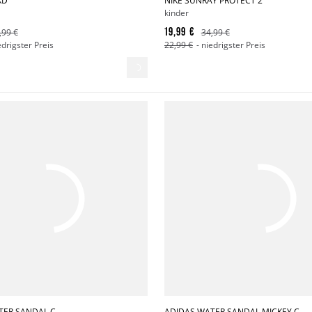
KD
NIKE SUNRAY PROTECT 2
kinder
19,99 €
,99 €
34,99 €
edrigster Preis
22,99 €
- niedrigster Preis
TER SANDAL C
ADIDAS WATER SANDAL MICKEY C