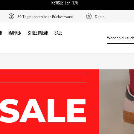
NEWSLETTER -10%
30 Tage kostenloser Rückversand
Deals
ER
MARKEN
STREETWEAR
SALE
DER
MARKEN
STREETWEAR
SALE