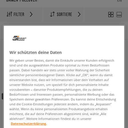
FILTER
SORTIERE
Es wurden keine Filter ausgewählt.
Wir schützten deine Daten
Wir geben unser Bestes, damit die Einkäufe unserer Kunden erfolgreich
sind und die ausgewählten Produkte optimal zu ihren Bedürfnissen
passen. Dabei handeln wir stets unter voller Wahrung der Sicherheit
sämtlicher personenbezogener Daten. Klicke auf „OK“, wenn du damit
einverstanden bist, dass wir Informationen über dein Verhalten auf
unserer Website nutzen, um speziell für dich personalisierte Inhalte
vorzubereiten – darunter Produktempfehlungen, die zu deinen
Bedürfnissen und Interessen passen, personalisierte Werbung oder das
-10% ab 70€ mit dem Code:
FINAL
Speichern deiner gewählten Präferenzen. Du kannst deine Entscheidung
und die Cookie-Einstellungen jederzeit ändern, indem du „Anpassen“
DICKIES PULLOVER FUNNEL NECKL FZ CARDIGAN W
LEVI'S PULLOVER REESE VNECK SWEATER NEUTRALS
wählst. Wenn du keine personalisierten Produktangebote erhalten
damen
damen
möchtest, die auf deine Präferenzen abgestimmt sind, wähle „Alle
29,99 €
43,99 €
74,99 €
69,99 €
ablehnen“. Weitere Informationen findest du in unserer
Datenschutzerklärung.
31,49 €
- niedrigster Preis
44,99 €
- niedrigster Preis