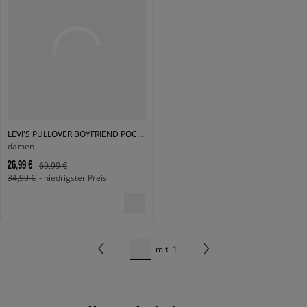
LEVI'S PULLOVER BOYFRIEND POCKET CARDI GREYS
damen
26,99 €
69,99 €
34,99 €
- niedrigster Preis
mit
1