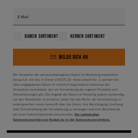
Ein Cardigan sieht sowohl mit T-Shirt als auch mit Hemd
E-Mail
gut aus und kann – je nach Muster – ganz unterschiedliche
Looks aufwerten.
Lust auf einen kalifornischen Coastal-
Look?
Dann sind die Cardigans von Vans genau richtig.
DAMEN SORTIMENT
HERREN SORTIMENT
Oder bevorzugst du etwas Klassisch-Romantisches? Dann
wirf unbedingt einen Blick auf die Modelle von Levi’s.
Auf der anderen Seite steht der Pulli zum Überziehen – in
MELDE DICH AN
unendlich vielen Varianten. Mit Rollkragen? V-Ausschnitt?
Klassischer Rundhals? Manchmal ist die Entscheidung
schwer… von den Mustern ganz zu schweigen. Du willst ein
Der Verwalter der personenbezogenen Daten ist Marketing Investment
Statement Piece? Dann schau dir die Multi-Color-Knits von
Group S.A. mit Sitz in Erkner (15537), Dr. Hans-Lebach-Str. 2, werden die
oben angegebenen Daten im rechtlich begründeten Interesse des
Levi’s an. Wenn du eher ein Basic suchst, das sich easy in
Verwalters verarbeitet, das als Vermarktung der eigenen Produkte und
jedes Outfit einfügt – dann sind die Modelle von Champion
Dienstleistungen gilt. Die Angabe der Daten ist freiwillig, jedoch notwendig,
die richtige Wahl.
um den Newsletter zu erhalten. Jeder hat das Recht, der Verarbeitung zu
widersprechen sowie Auskunft über die Daten, ihre Berichtigung, Löschung
oder Einschränkung der Verarbeitung zu verlangen und eine Beschwerde
Unser Tipp: Es kommt auf den Zweck an. Wenn du
Die vollständige
bei einer Aufsichtsbehörde einzureichen.
morgens schnelle Lösungen und das Layering liebst – greif
Datenschutzerklärung findest du in der Datenschutzrichtlinie.
zum Cardigan. Wenn du einen cleaneren, durchdachten
Look bevorzugst – nimm den Pulli. Und wenn du dich
wirklich nicht entscheiden kannst: Kauf einfach beide! (Pro-