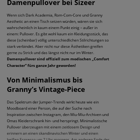
Damenpullover bei Sizeer
Wenn sich Dark Academia, Rom-Com-Core und Granny
Aesthetic an einen Tisch setzen würden, wären sie sich
wahrscheinlich in kaum einem Punkt einig – außer in
einem: Pullover. Es gibt wohl kaum ein Kleidungsstück, das
diese (scheinbar) völlig unterschiedlichen Stilrichtungen so
stark verbindet. Aber nicht nur diese Ästhetiken greifen
gerne zu Strick und das längst nicht nur im Winter.
Damenpullover sind offiziell zum modischen „Comfort
Character“ fürs ganze Jahr geworden!
Von Minimalismus bis
Granny’s Vintage-Piece
Das Spektrum der Jumper-Trends wirkt heute wie ein
Moodboard einer Person, die auf der Suche nach
Inspiration zwischen Instagram, den Miu-Miu-Archiven und
Omas Kleiderschrank hin- und herspringt. Minimalistische
Pullover überzeugen mit einem zeitlosem Design und
erinnern an einen skandinavischen Winter und einen
heißen Espresso um 7 Uhr morgens. Am anderen Ende des