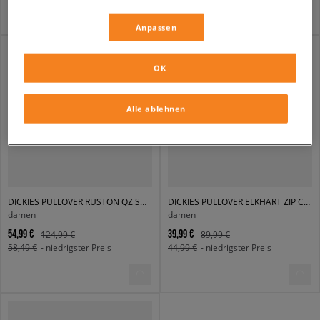
Anpassen
OK
Alle ablehnen
DICKIES PULLOVER RUSTON QZ SWEATER W
DICKIES PULLOVER ELKHART ZIP CARDIGAN W
damen
damen
54,99 €
39,99 €
124,99 €
89,99 €
58,49 €
- niedrigster Preis
44,99 €
- niedrigster Preis