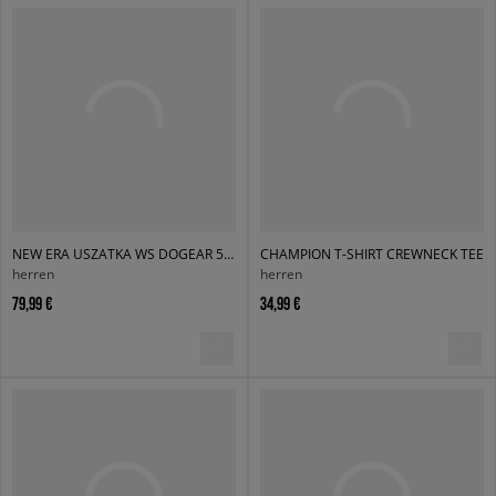
NEW ERA USZATKA WS DOGEAR 5950 NYY NEW YORK YANKEES
CHAMPION T-SHIRT CREWNECK TEE
herren
herren
79,99 €
34,99 €