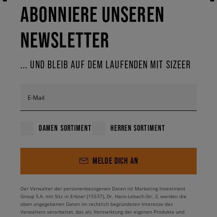
ABONNIERE UNSEREN
NEWSLETTER
... UND BLEIB AUF DEM LAUFENDEN MIT SIZEER
E-Mail
DAMEN SORTIMENT
HERREN SORTIMENT
MELDE DICH AN
Der Verwalter der personenbezogenen Daten ist Marketing Investment
Group S.A. mit Sitz in Erkner (15537), Dr. Hans-Lebach-Str. 2, werden die
oben angegebenen Daten im rechtlich begründeten Interesse des
Verwalters verarbeitet, das als Vermarktung der eigenen Produkte und