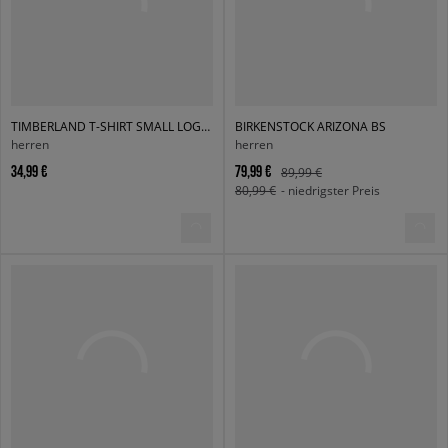
TIMBERLAND T-SHIRT SMALL LOGO PRINT TEE
BIRKENSTOCK ARIZONA BS
herren
herren
34,99 €
79,99 €
89,99 €
80,99 €
- niedrigster Preis