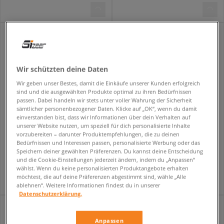
Wir schützten deine Daten
Wir geben unser Bestes, damit die Einkäufe unserer Kunden erfolgreich
sind und die ausgewählten Produkte optimal zu ihren Bedürfnissen
passen. Dabei handeln wir stets unter voller Wahrung der Sicherheit
sämtlicher personenbezogener Daten. Klicke auf „OK“, wenn du damit
einverstanden bist, dass wir Informationen über dein Verhalten auf
unserer Website nutzen, um speziell für dich personalisierte Inhalte
vorzubereiten – darunter Produktempfehlungen, die zu deinen
REEBOK CLUB C 85
NIKE P-6000
Bedürfnissen und Interessen passen, personalisierte Werbung oder das
herren
herren
Speichern deiner gewählten Präferenzen. Du kannst deine Entscheidung
und die Cookie-Einstellungen jederzeit ändern, indem du „Anpassen“
84,99 €
119,99 €
wählst. Wenn du keine personalisierten Produktangebote erhalten
möchtest, die auf deine Präferenzen abgestimmt sind, wähle „Alle
ablehnen“. Weitere Informationen findest du in unserer
Datenschutzerklärung.
Anpassen