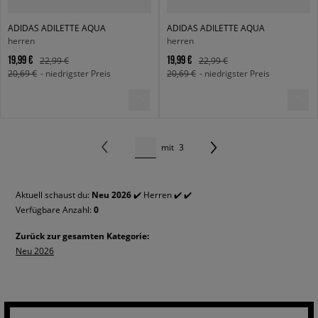
ADIDAS ADILETTE AQUA
ADIDAS ADILETTE AQUA
herren
herren
19,99 €
19,99 €
22,99 €
22,99 €
20,69 €
- niedrigster Preis
20,69 €
- niedrigster Preis
mit
3
Aktuell schaust du:
Neu 2026
✔️ Herren ✔️ ✔️
Verfügbare Anzahl:
0
Zurück zur gesamten Kategorie:
Neu 2026