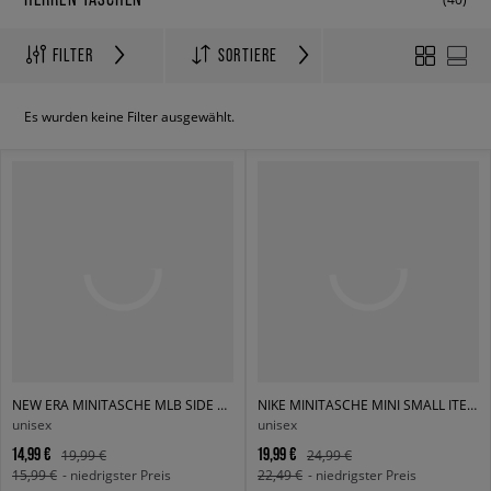
FILTER
SORTIERE
Es wurden keine Filter ausgewählt.
NEW ERA MINITASCHE MLB SIDE BAG NYY BLK BLKWHI NEW YORK YANK
NIKE MINITASCHE MINI SMALL ITEMS BAG
unisex
unisex
14,99 €
19,99 €
19,99 €
24,99 €
15,99 €
- niedrigster Preis
22,49 €
- niedrigster Preis