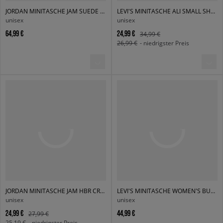
JORDAN MINITASCHE JAM SUEDE MONOGRAM CAMERA BAG
LEVI'S MINITASCHE ALI SMALL SHOULDER BAG
unisex
unisex
64,99 €
24,99 €
34,99 €
26,99 €
- niedrigster Preis
JORDAN MINITASCHE JAM HBR CROSSBODY
LEVI'S MINITASCHE WOMEN'S BUCKET BAG
unisex
unisex
24,99 €
44,99 €
27,99 €
25,19 €
- niedrigster Preis