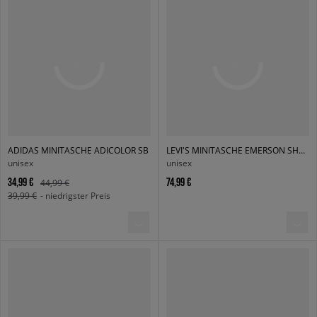
ADIDAS MINITASCHE ADICOLOR SB
LEVI'S MINITASCHE EMERSON SHOULDER BAG
unisex
unisex
34,99 €
74,99 €
44,99 €
39,99 €
- niedrigster Preis