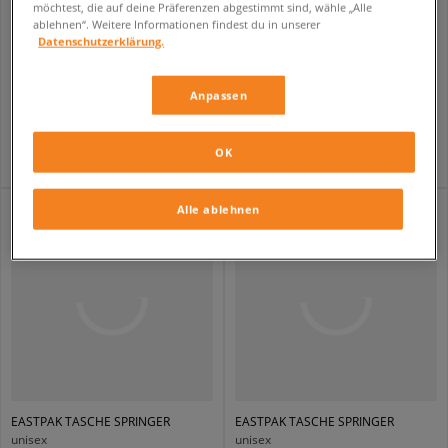
möchtest, die auf deine Präferenzen abgestimmt sind, wähle „Alle
ablehnen“. Weitere Informationen findest du in unserer
Datenschutzerklärung.
ADIDAS MINITASCHE BOWLING BAG
EASTPAK TASCHE SPRINGER
unisex
unisex
Anpassen
54,99 €
27,99 €
OK
Alle ablehnen
EASTPAK TASCHE SPRINGER
EASTPAK TASCHE SPRINGER
unisex
unisex