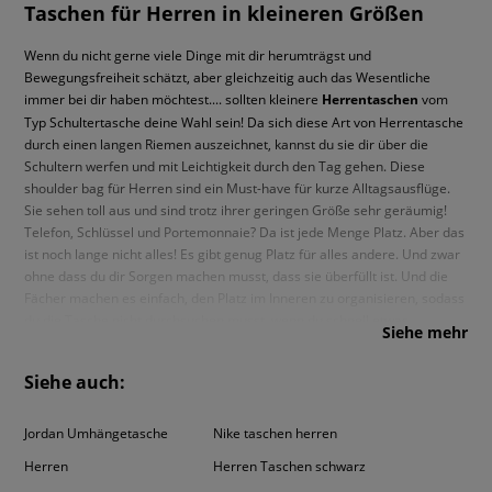
Taschen für Herren in kleineren Größen
Wenn du nicht gerne viele Dinge mit dir herumträgst und
Bewegungsfreiheit schätzt, aber gleichzeitig auch das Wesentliche
immer bei dir haben möchtest.... sollten kleinere
Herrentaschen
vom
Typ Schultertasche deine Wahl sein! Da sich diese Art von Herrentasche
durch einen langen Riemen auszeichnet, kannst du sie dir über die
Schultern werfen und mit Leichtigkeit durch den Tag gehen. Diese
shoulder bag für Herren sind ein Must-have für kurze Alltagsausflüge.
Sie sehen toll aus und sind trotz ihrer geringen Größe sehr geräumig!
Telefon, Schlüssel und Portemonnaie? Da ist jede Menge Platz. Aber das
ist noch lange nicht alles! Es gibt genug Platz für alles andere. Und zwar
ohne dass du dir Sorgen machen musst, dass sie überfüllt ist. Und die
Fächer machen es einfach, den Platz im Inneren zu organisieren, sodass
du die Tasche nicht durchsuchen musst, wenn du schnell etwas
Siehe mehr
herausnehmen willst. OK, Funktionalität ist eine Sache. Aber wir alle
wissen, dass wir nicht nur von ihnen leben. Und die Brands? Und das
Siehe auch:
Design? Sei versichert, dass du im Sizeer Angebote von Marken wie
adidas, Nike oder
Reebok
findest. Auch die Styles werden dir gefallen.
Klassische, glatte Modelle mit leichten Logos, Herrentaschen in
Jordan Umhängetasche
Nike taschen herren
ausdrucksstarken Farben oder vielleicht Vintage
Herren Accessoires
?
Herren
Herren Taschen schwarz
Wofür wirst du dich entscheiden? Gestalte deine Garderobe nach deinen