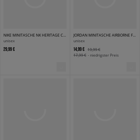
NIKE MINITASCHE NK HERITAGE CROSSBODY - FA21
JORDAN MINITASCHE AIRBORNE FESTIVAL BAG
unisex
unisex
29,99 €
14,99 €
19,99 €
17,99 €
- niedrigster Preis