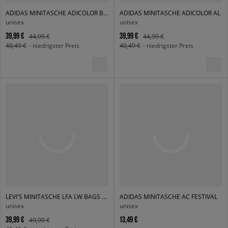
ADIDAS MINITASCHE ADICOLOR BB XS
ADIDAS MINITASCHE ADICOLOR AL
unisex
unisex
39,99 €
39,99 €
44,99 €
44,99 €
40,49 €
- niedrigster Preis
40,49 €
- niedrigster Preis
LEVI'S MINITASCHE LFA LW BAGS HANDBAG LIGHT INDIGO
ADIDAS MINITASCHE AC FESTIVAL
unisex
unisex
39,99 €
13,49 €
49,99 €