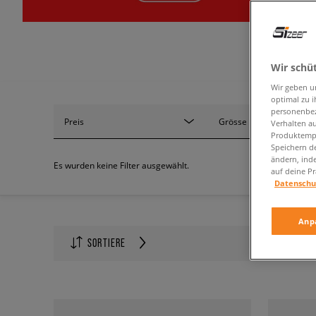
Wir schü
Wir geben u
optimal zu i
personenbez
Preis
Grösse
Verhalten au
Produktempf
Speichern d
ändern, ind
Es wurden keine Filter ausgewählt.
auf deine Pr
Datenschu
Anp
Anzahl auf
SORTIERE
60