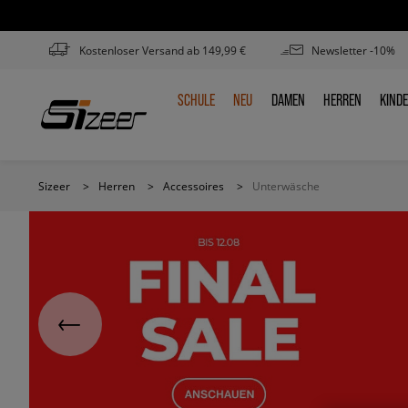
Kostenloser Versand ab 149,99 €
Newsletter -10%
SCHULE
NEU
DAMEN
HERREN
KIND
SCHULE
NEU
DAMEN
HERREN
KIN
Sizeer
>
Herren
>
Accessoires
>
Unterwäsche