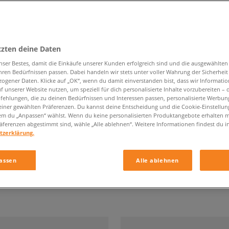
tzten deine Daten
HERREN UNTERWÄSCHE
nser Bestes, damit die Einkäufe unserer Kunden erfolgreich sind und die ausgewählte
hren Bedürfnissen passen. Dabei handeln wir stets unter voller Wahrung der Sicherheit
ogener Daten. Klicke auf „OK“, wenn du damit einverstanden bist, dass wir Informati
Marke
Farbe
f unserer Website nutzen, um speziell für dich personalisierte Inhalte vorzubereiten – 
ehlungen, die zu deinen Bedürfnissen und Interessen passen, personalisierte Werbun
einer gewählten Präferenzen. Du kannst deine Entscheidung und die Cookie-Einstellung
em du „Anpassen“ wählst. Wenn du keine personalisierten Produktangebote erhalten m
äferenzen abgestimmt sind, wähle „Alle ablehnen“. Weitere Informationen findest du i
tzerklärung.
assen
Alle ablehnen
 der Seite
mit
22
Ergebnisse