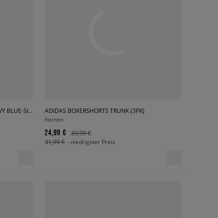
LACOSTE BOXERSHORTS MARINA/NAVY BLUE-SILVER C
ADIDAS BOXERSHORTS TRUNK (3PK)
herren
24,99 €
39,99 €
31,99 €
- niedrigster Preis