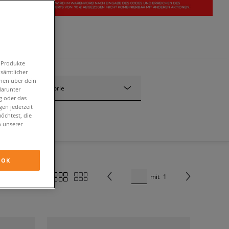
n Produkte
 sämtlicher
onen über dein
Kategorie
darunter
g oder das
en jederzeit
öchtest, die
n unserer
OK
mit
1