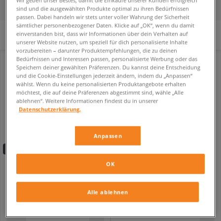
FILTER
SORTIERE
sind und die ausgewählten Produkte optimal zu ihren Bedürfnissen
passen. Dabei handeln wir stets unter voller Wahrung der Sicherheit
sämtlicher personenbezogener Daten. Klicke auf „OK“, wenn du damit
einverstanden bist, dass wir Informationen über dein Verhalten auf
Es wurden keine Filter ausgewählt.
unserer Website nutzen, um speziell für dich personalisierte Inhalte
vorzubereiten – darunter Produktempfehlungen, die zu deinen
Bedürfnissen und Interessen passen, personalisierte Werbung oder das
Speichern deiner gewählten Präferenzen. Du kannst deine Entscheidung
und die Cookie-Einstellungen jederzeit ändern, indem du „Anpassen“
wählst. Wenn du keine personalisierten Produktangebote erhalten
möchtest, die auf deine Präferenzen abgestimmt sind, wähle „Alle
ablehnen“. Weitere Informationen findest du in unserer
Datenschutzerklärung.
Anpassen
-10% ab 70€ mit dem Code:
FINAL
OK
CONVERSE CHUCK TAYLOR LO
CONVERSE CHUCK TAYLOR LO
damen
damen
74,99 €
84,99 €
89,99 €
Alle ablehnen
79,99 €
- niedrigster Preis