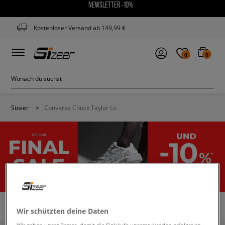
NEWSLETTER -10%
Kostenloser Versand ab 149,99 €
0
0
Sizeer
>
Converse Chuck Taylor Lo
CONVERSE CHUCK TAYLOR LO
(2)
Wir schützten deine Daten
Wir geben unser Bestes, damit die Einkäufe unserer Kunden erfolgreich