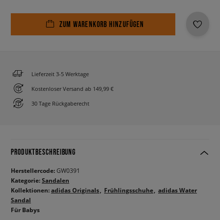
ZUM WARENKORB HINZUFÜGEN
Lieferzeit 3-5 Werktage
Kostenloser Versand ab 149,99 €
30 Tage Rückgaberecht
PRODUKTBESCHREIBUNG
Herstellercode:
GW0391
Kategorie:
Sandalen
Kollektionen:
adidas Originals
Frühlingsschuhe
adidas Water
Sandal
Für Babys