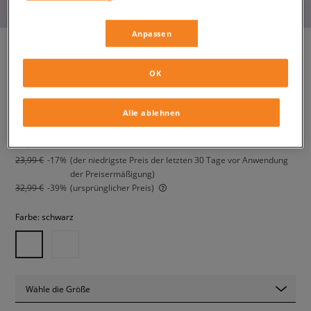
Anpassen
OK
ADIDAS WATER SANDALS
kinder, sandalen
Alle ablehnen
19,99 €
inkl. MwSt.
23,99 €
-17%
(der niedrigste Preis der letzten 30 Tage vor Anwendung
der Preisermäßigung)
32,99 €
-39%
(ursprünglicher Preis)
Farbe:
schwarz
Wähle die Größe