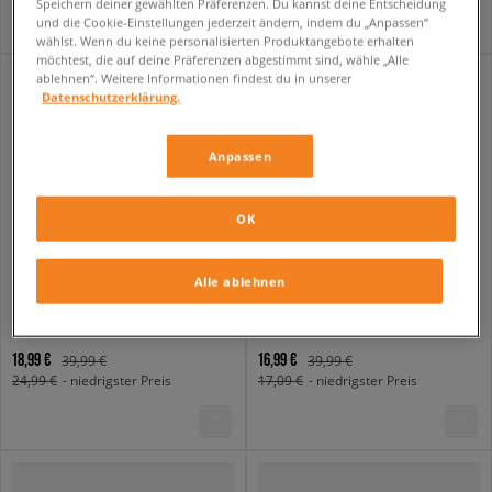
Speichern deiner gewählten Präferenzen. Du kannst deine Entscheidung
und die Cookie-Einstellungen jederzeit ändern, indem du „Anpassen“
wählst. Wenn du keine personalisierten Produktangebote erhalten
möchtest, die auf deine Präferenzen abgestimmt sind, wähle „Alle
ablehnen“. Weitere Informationen findest du in unserer
Datenschutzerklärung.
Anpassen
OK
Alle ablehnen
ALPHA INDUSTRIES T-SHIRT ALPHA ESSENTIALS RL T
ALPHA INDUSTRIES T-SHIRT ALPHA ESSENTIALS RL T
herren
herren
18,99 €
16,99 €
39,99 €
39,99 €
24,99 €
- niedrigster Preis
17,09 €
- niedrigster Preis