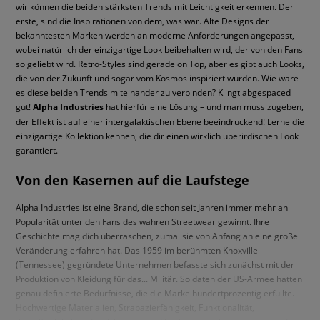
wir können die beiden stärksten Trends mit Leichtigkeit erkennen. Der
erste, sind die Inspirationen von dem, was war. Alte Designs der
bekanntesten Marken werden an moderne Anforderungen angepasst,
wobei natürlich der einzigartige Look beibehalten wird, der von den Fans
so geliebt wird. Retro-Styles sind gerade on Top, aber es gibt auch Looks,
die von der Zukunft und sogar vom Kosmos inspiriert wurden. Wie wäre
es diese beiden Trends miteinander zu verbinden? Klingt abgespaced
gut!
Alpha Industries
hat hierfür eine Lösung – und man muss zugeben,
der Effekt ist auf einer intergalaktischen Ebene beeindruckend! Lerne die
einzigartige Kollektion kennen, die dir einen wirklich überirdischen Look
garantiert.
Von den Kasernen auf die Laufstege
Alpha Industries ist eine Brand, die schon seit Jahren immer mehr an
Popularität unter den Fans des wahren Streetwear gewinnt. Ihre
Geschichte mag dich überraschen, zumal sie von Anfang an eine große
Veränderung erfahren hat. Das 1959 im berühmten Knoxville
(Tennessee) gegründete Unternehmen befasste sich zunächst mit der
Produktion von Kleidung für das... Militär. Soldaten der US-Armee hatten
genau definierte Bedürfnisse, die die Marke hundertprozentig erfüllte.
Hochwertige Materialien, Strapazierfähigkeit, Funktionalität,