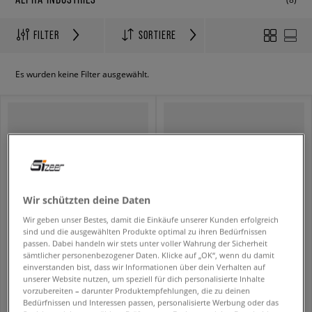
FILTER
SORTIERE
Es wurden keine Filter ausgewählt.
Wir schützten deine Daten
Wir geben unser Bestes, damit die Einkäufe unserer Kunden erfolgreich
sind und die ausgewählten Produkte optimal zu ihren Bedürfnissen
passen. Dabei handeln wir stets unter voller Wahrung der Sicherheit
sämtlicher personenbezogener Daten. Klicke auf „OK“, wenn du damit
ALPHA INDUSTRIES T-SHIRT COLLEGE T
ALPHA INDUSTRIES HOSE ALPHA ESSENTIALS RL JOGGER
einverstanden bist, dass wir Informationen über dein Verhalten auf
herren
herren
unserer Website nutzen, um speziell für dich personalisierte Inhalte
19,99 €
35,99 €
44,99 €
89,99 €
vorzubereiten – darunter Produktempfehlungen, die zu deinen
22,99 €
- niedrigster Preis
45,99 €
- niedrigster Preis
Bedürfnissen und Interessen passen, personalisierte Werbung oder das