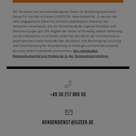
Tennessee. Ihre einfachen Schnitte sind in jeder Kombination zu finden
und die NASA Logo Patches sind ein echter Tribut an alle, die zur
Der Verwalter der personenbezogenen Daten ist Marketing Investment
Erforschung des Weltraums beigetragen haben. Zeige, das auch du
Group S.A. mit Sitz in Erkner (15537), Dr. Hans-Lebach-Str. 2, werden die
Richtung Sterne blickst und dich von ihnen inspirieren lässt! Die
oben angegebenen Daten im rechtlich begründeten Interesse des
bequemen
Alpha Kleidung
- Marke Alpha Industries Sweatshirts oder
Verwalters verarbeitet, das als Vermarktung der eigenen Produkte und
Dienstleistungen gilt. Die Angabe der Daten ist freiwillig, jedoch notwendig,
Hoodies erlauben es dir dich vollkommen wohl zu fühlen und dabei
um den Newsletter zu erhalten. Jeder hat das Recht, der Verarbeitung zu
garantieren sie dir noch einen galaktisch guten Look, den du lieben wirst.
widersprechen sowie Auskunft über die Daten, ihre Berichtigung, Löschung
Erklimme die Spitze des Streetwears und zeige der Welt, wie sehr du die
oder Einschränkung der Verarbeitung zu verlangen und eine Beschwerde
Retro Inspirationen in Neuauflage zu schätzen weißt - einfach perfekt für
Die vollständige
bei einer Aufsichtsbehörde einzureichen.
Datenschutzerklärung findest du in der Datenschutzrichtlinie.
einen Urban-Style Fan. Vielleicht präferierst du T-Shirts, statt Sweatshirts
oder Hoodies? Diese passen sich ebenfalls super an deinen Style an und
verhelfen diesen gar zu einem Look nicht von dieser Welt. Das ist eben
der Komfort, denn du verdienst - der beste auf diesem (aber auch allen
anderen) Planeten.
Streetwear can into space
+49 30 217 809 55
Die Kult Bomberjacken, Sweatshirts und Hoodies im Retro-Vibe und T-
Shirt für jede Jahreszeit - alles inspiriert von den Errungenschaften der
NASA und ihrer modernen Entdecker, die uns die Weite des Universums
KUNDENDIENST@SIZEER.DE
näher bringen. Möchtest du das Geheimnis eines galaktisch guten Looks
kennenlernen, indem sich die Vergangenheit mit der Zukunft vereint und
der beste Streetwear eine neue Dimension einnimmt? Die