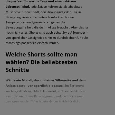
die perfekt für warme Tage und einen aktiven
Lebensstil sind.
Jede Saison kehren sie als absolutes
Must-have für die Stadt, den Urlaub und jeden Tag in
Bewegung zurück. Sie bieten Komfort bei hohen
Temperaturen und garantieren genau die
Bewegungsfreiheit, die du im Alltag brauchst. Aber das ist
noch nicht alles: Shorts sind auch echte Style-Allrounder –
von sportlicher Lässigkeit bis hin zu durchdachten Urlaubs-
Matchings passen sie einfach immer.
Welche Shorts sollte man
wählen? Die beliebtesten
Schnitte
Wähle ein Modell, das zu deiner Silhouette und dem
Anlass passt – von sportlich bis casual.
Im Sortiment
warten jede Menge Modelle darauf, in deine Garderobe
einzuziehen. Du weißt nicht genau, welche Shorts wozu
getragen werden? Hier ist ein kleiner Guide für dich: