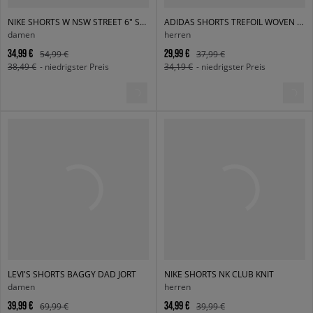
NIKE SHORTS W NSW STREET 6" SATIN GX SHRT
ADIDAS SHORTS TREFOIL WOVEN CARGO
damen
herren
34,99 €
29,99 €
54,99 €
37,99 €
38,49 €
- niedrigster Preis
34,19 €
- niedrigster Preis
LEVI'S SHORTS BAGGY DAD JORT
NIKE SHORTS NK CLUB KNIT
damen
herren
39,99 €
34,99 €
69,99 €
39,99 €