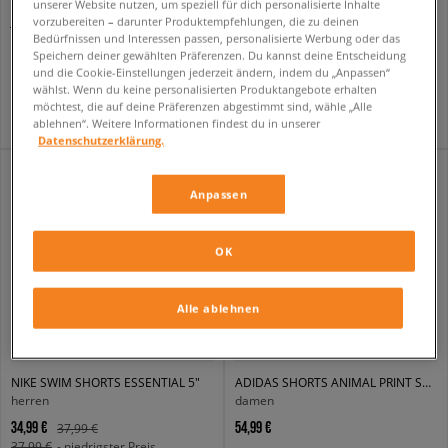
unserer Website nutzen, um speziell für dich personalisierte Inhalte
JORDAN SHORTS JDG WJ SPORT DIAMOND AOP G
NEW BALANCE SHORTS SPORT LEGACY SHORT 5"
vorzubereiten – darunter Produktempfehlungen, die zu deinen
kinder
herren
Bedürfnissen und Interessen passen, personalisierte Werbung oder das
Speichern deiner gewählten Präferenzen. Du kannst deine Entscheidung
29,99 €
39,99 €
39,99 €
59,99 €
und die Cookie-Einstellungen jederzeit ändern, indem du „Anpassen“
34,99 €
- niedrigster Preis
44,99 €
- niedrigster Preis
wählst. Wenn du keine personalisierten Produktangebote erhalten
möchtest, die auf deine Präferenzen abgestimmt sind, wähle „Alle
ablehnen“. Weitere Informationen findest du in unserer
Datenschutzerklärung.
Anpassen
OK
Alle ablehnen
NIKE SWIM SHORTS ESSENTIAL 5"
ADIDAS SHORTS ANIMAL PRINT SPRINTER SHORT
herren
damen
34,99 €
54,99 €
37,99 €
37,99 €
- niedrigster Preis