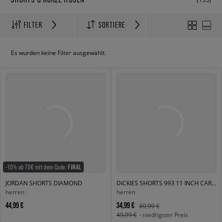
FILTER
SORTIERE
Es wurden keine Filter ausgewählt.
-10% ab 70€ mit dem Code:
FINAL
JORDAN SHORTS DIAMOND
DICKIES SHORTS 993 11 INCH CARPENTER SHORT JEANS
herren
herren
44,99 €
34,99 €
69,99 €
49,99 €
- niedrigster Preis