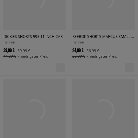
DICKIES SHORTS 993 11 INCH CARPENTER SHORT JEANS
REEBOK SHORTS MARCUS SMALL LOGO FLEECE SHORTS
herren
herren
39,99 €
24,99 €
69,99 €
36,99 €
44,99 €
- niedrigster Preis
29,99 €
- niedrigster Preis