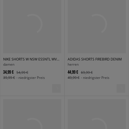
NIKE SHORTS W NSW ESSNTL WVN MR 3" SKORT
ADIDAS SHORTS FIREBIRD DENIM
damen
herren
34,99 €
44,99 €
54,99 €
69,99 €
39,99 €
- niedrigster Preis
49,99 €
- niedrigster Preis