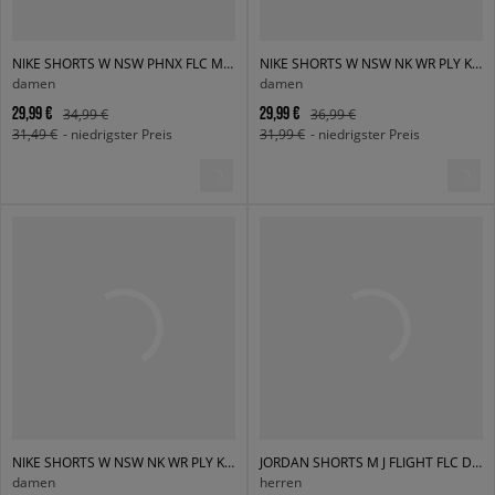
NIKE SHORTS W NSW PHNX FLC MR STD 4IN
NIKE SHORTS W NSW NK WR PLY KNT MR 2" SHRT
damen
damen
29,99 €
29,99 €
34,99 €
36,99 €
31,49 €
- niedrigster Preis
31,99 €
- niedrigster Preis
NIKE SHORTS W NSW NK WR PLY KNT MR 2" SHRT
JORDAN SHORTS M J FLIGHT FLC DMND SHORT
damen
herren