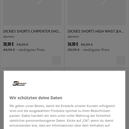
DICKIES SHORTS CARPENTER SHORT JEANS 1993 7 INCH
DICKIES SHORTS HIGH WAIST JEAN SHORTS W 5 INCH
damen
damen
39,99 €
34,99 €
74,99 €
69,99 €
44,99 €
- niedrigster Preis
39,99 €
- niedrigster Preis
Wir schützten deine Daten
Wir geben unser Bestes, damit die Einkäufe unserer Kunden erfolgreich
sind und die ausgewählten Produkte optimal zu ihren Bedürfnissen
passen. Dabei handeln wir stets unter voller Wahrung der Sicherheit
sämtlicher personenbezogener Daten. Klicke auf „OK“, wenn du damit
einverstanden bist, dass wir Informationen über dein Verhalten auf