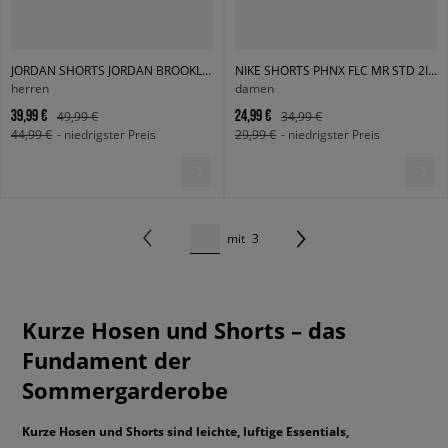
JORDAN SHORTS JORDAN BROOKLYN FLEECE
NIKE SHORTS PHNX FLC MR STD 2IN SHRT W NSW
herren
damen
39,99 €
24,99 €
49,99 €
34,99 €
44,99 €
- niedrigster Preis
29,99 €
- niedrigster Preis
mit
3
Kurze Hosen und Shorts – das
Fundament der
Sommergarderobe
Kurze Hosen und Shorts sind leichte, luftige Essentials,