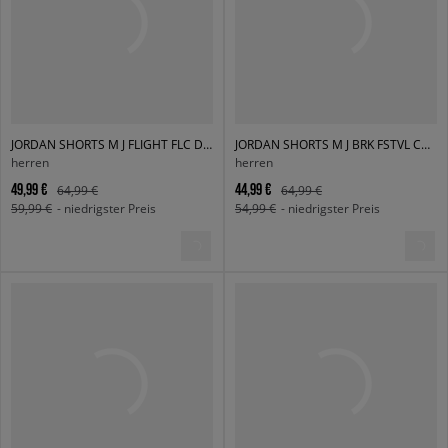
JORDAN SHORTS M J FLIGHT FLC DMND SHORT
JORDAN SHORTS M J BRK FSTVL CARGO SHORT
herren
herren
49,99 €
44,99 €
64,99 €
64,99 €
59,99 €
- niedrigster Preis
54,99 €
- niedrigster Preis