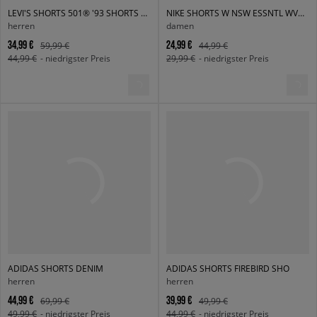
LEVI'S SHORTS 501® '93 SHORTS DARK INDIGO
NIKE SHORTS W NSW ESSNTL WVN HR 5" CRGO SH
herren
damen
34,99 €
24,99 €
59,99 €
44,99 €
44,99 €
- niedrigster Preis
29,99 €
- niedrigster Preis
ADIDAS SHORTS DENIM
ADIDAS SHORTS FIREBIRD SHO
herren
herren
44,99 €
39,99 €
69,99 €
49,99 €
49,99 €
- niedrigster Preis
44,99 €
- niedrigster Preis