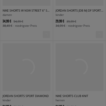
NIKE SHORTS W NSW STREET 6" SATIN GX SHRT
JORDAN SHORTS JDB MJ DF SPORT DIAMOND SHORT BOY
damen
kinder
34,99 €
29,99 €
54,99 €
39,99 €
38,49 €
- niedrigster Preis
34,99 €
- niedrigster Preis
JORDAN SHORTS SPORT DIAMOND
NIKE SHORTS CLUB KNIT
kinder
herren