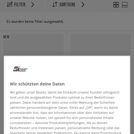
FILTER
SORTIERE
Es wurden keine Filter ausgewählt.
NEW
Wir schützten deine Daten
Wir geben unser Bestes, damit die Einkäufe unserer Kunden erfolgreich
sind und die ausgewählten Produkte optimal zu ihren Bedürfnissen
EASTPAK RUCKSACK PROVIDER
EASTPAK FEDERMAPPEN OVAL SINGLE
passen. Dabei handeln wir stets unter voller Wahrung der Sicherheit
unisex
unisex
sämtlicher personenbezogener Daten. Klicke auf „OK“, wenn du damit
einverstanden bist, dass wir Informationen über dein Verhalten auf
99,99 €
23,99 €
unserer Website nutzen, um speziell für dich personalisierte Inhalte
vorzubereiten – darunter Produktempfehlungen, die zu deinen
Bedürfnissen und Interessen passen, personalisierte Werbung oder das
Speichern deiner gewählten Präferenzen. Du kannst deine Entscheidung