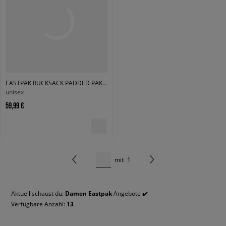
EASTPAK RUCKSACK PADDED PAK'R BLACK
unisex
59,99 €
mit
1
Aktuell schaust du:
Damen Eastpak
Angebote ✔️
Verfügbare Anzahl:
13