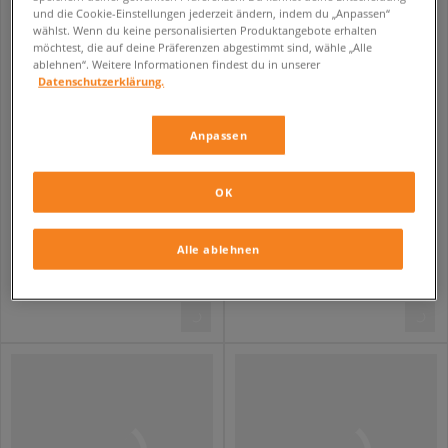
und die Cookie-Einstellungen jederzeit ändern, indem du „Anpassen“
wählst. Wenn du keine personalisierten Produktangebote erhalten
möchtest, die auf deine Präferenzen abgestimmt sind, wähle „Alle
ablehnen“. Weitere Informationen findest du in unserer
Datenschutzerklärung.
Anpassen
OK
EASTPAK FEDERMAPPEN OVAL SINGLE
EASTPAK RUCKSACK PROVIDER
unisex
unisex
Alle ablehnen
23,99 €
99,99 €