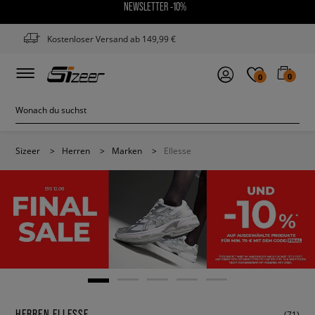
NEWSLETTER -10%
Kostenloser Versand ab 149,99 €
0
0
Sizeer
>
Herren
>
Marken
>
Ellesse
HERREN ELLESSE
(71)