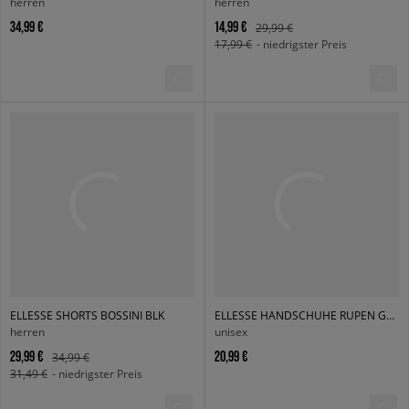
herren
herren
34,99 €
14,99 €
29,99 €
17,99 €
- niedrigster Preis
ELLESSE SHORTS BOSSINI BLK
ELLESSE HANDSCHUHE RUPEN GLOVES BLK
herren
unisex
29,99 €
20,99 €
34,99 €
31,49 €
- niedrigster Preis