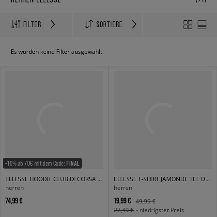
FILTER
SORTIERE
Es wurden keine Filter ausgewählt.
-10% ab 70€ mit dem Code:
FINAL
ELLESSE HOODIE CLUB DI CORSA HOODIE
ELLESSE T-SHIRT JAMONDE TEE DGREEN
herren
herren
74,99 €
19,99 €
49,99 €
22,49 €
- niedrigster Preis