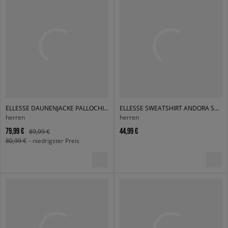
ELLESSE DAUNENJACKE PALLOCHI PADDED JACKET BLK
ELLESSE SWEATSHIRT ANDORA SWEATSHIRT BRWN/BLK
herren
herren
79,99 €
44,99 €
89,99 €
80,99 €
- niedrigster Preis