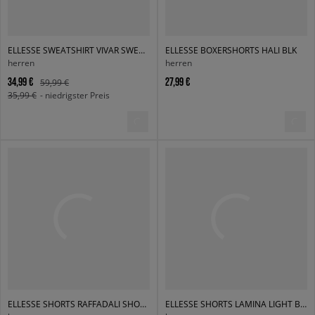
ELLESSE SWEATSHIRT VIVAR SWEATSHIRT WSHD BLK
ELLESSE BOXERSHORTS HALI BLK
herren
herren
34,99 €
27,99 €
59,99 €
35,99 €
- niedrigster Preis
ELLESSE SHORTS RAFFADALI SHORTS GREY MRL
ELLESSE SHORTS LAMINA LIGHT BLUE