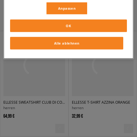
herren
herren
Anpassen
54,99 €
69,99 €
OK
Alle ablehnen
ELLESSE SWEATSHIRT CLUB DI CORSA SWEATSHIRT LGREY MRL
ELLESSE T-SHIRT AZZINA ORANGE
herren
herren
64,99 €
32,99 €