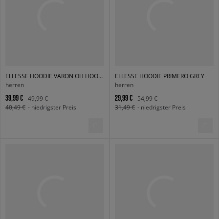
ELLESSE HOODIE VARON OH HOODY GREEN
ELLESSE HOODIE PRIMERO GREY
herren
herren
39,99 €
29,99 €
49,99 €
54,99 €
40,49 €
- niedrigster Preis
31,49 €
- niedrigster Preis