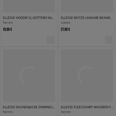
ELLESSE HOODIE SL GOTTERO NAVY
ELLESSE MÜTZE LANSARE BEANIE BLK
herren
unisex
19,99 €
27,99 €
ELLESSE DAUNENJACKE DOMINICIS PADDED BLK JACKET
ELLESSE FLEECESHIRT MASEBEN FLEECE JACKET BLK
herren
herren