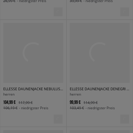
26,99 €
- niedrigster Preis
39,99 €
- niedrigster Preis
ELLESSE DAUNENJACKE NEBULUS PADDED JACKET BLK
ELLESSE DAUNENJACKE DENEGRI PADDED BLK/DGREEN JACKET
herren
herren
104,99 €
99,99 €
117,99 €
114,99 €
106,19 €
- niedrigster Preis
103,49 €
- niedrigster Preis