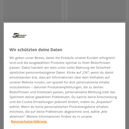
ELLESSE T-SHIRT SAN LEONARDO TEE
ELLESSE HOODIE LEONARDOS OH HOODY
herren
herren
36,99 €
74,99 €
Wir schützten deine Daten
Wir geben unser Bestes, damit die Einkäufe unserer Kunden erfolgreich
sind und die ausgewählten Produkte optimal zu ihren Bedürfnissen
passen. Dabei handeln wir stets unter voller Wahrung der Sicherheit
sämtlicher personenbezogener Daten. Klicke auf „OK“, wenn du damit
einverstanden bist, dass wir Informationen über dein Verhalten auf
unserer Website nutzen, um speziell für dich personalisierte Inhalte
vorzubereiten – darunter Produktempfehlungen, die zu deinen
Bedürfnissen und Interessen passen, personalisierte Werbung oder das
Speichern deiner gewählten Präferenzen. Du kannst deine Entscheidung
und die Cookie-Einstellungen jederzeit ändern, indem du „Anpassen“
wählst. Wenn du keine personalisierten Produktangebote erhalten
möchtest, die auf deine Präferenzen abgestimmt sind, wähle „Alle
ablehnen“. Weitere Informationen findest du in unserer
Datenschutzerklärung.
ELLESSE HOODIE VARON OH HOODY NAVY MN
ELLESSE HOODIE CLUB DI CORSA DGREEN HOODIE