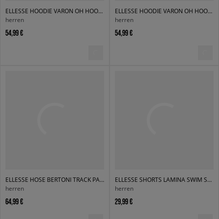
ELLESSE HOODIE VARON OH HOODY BLK MN
ELLESSE HOODIE VARON OH HOODY LGREY MRL
herren
herren
54,99 €
54,99 €
ELLESSE HOSE BERTONI TRACK PANT NAVY
ELLESSE SHORTS LAMINA SWIM SHORT BLK
herren
herren
64,99 €
29,99 €