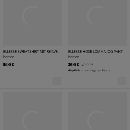
ELLESSE SWEATSHIRT MIT REIßVERSCHLUSS RIMINI TRACK JACKET
ELLESSE HOSE LOMMA JOG PANT NAVY MN
herren
herren
94,99 €
39,99 €
49,99 €
40,49 €
- niedrigster Preis