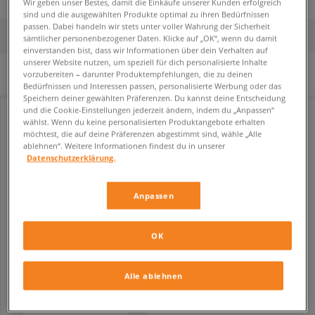
Wir geben unser Bestes, damit die Einkäufe unserer Kunden erfolgreich
sind und die ausgewählten Produkte optimal zu ihren Bedürfnissen
passen. Dabei handeln wir stets unter voller Wahrung der Sicherheit
FILTER
SORTIERE
sämtlicher personenbezogener Daten. Klicke auf „OK“, wenn du damit
einverstanden bist, dass wir Informationen über dein Verhalten auf
unserer Website nutzen, um speziell für dich personalisierte Inhalte
vorzubereiten – darunter Produktempfehlungen, die zu deinen
Es wurden keine Filter ausgewählt.
Bedürfnissen und Interessen passen, personalisierte Werbung oder das
Speichern deiner gewählten Präferenzen. Du kannst deine Entscheidung
und die Cookie-Einstellungen jederzeit ändern, indem du „Anpassen“
wählst. Wenn du keine personalisierten Produktangebote erhalten
möchtest, die auf deine Präferenzen abgestimmt sind, wähle „Alle
ablehnen“. Weitere Informationen findest du in unserer
Datenschutzerklärung.
Anpassen
OK
CONFRONT HUT CONFRONT\HUT OCONEE
unisex
Alle ablehnen
4,99 €