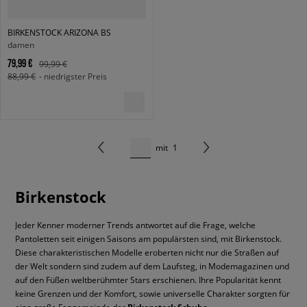
BIRKENSTOCK ARIZONA BS
damen
79,99 €
99,99 €
88,99 €
- niedrigster Preis
mit
1
Birkenstock
Jeder Kenner moderner Trends antwortet auf die Frage, welche
Pantoletten seit einigen Saisons am populärsten sind, mit Birkenstock.
Diese charakteristischen Modelle eroberten nicht nur die Straßen auf
der Welt sondern sind zudem auf dem Laufsteg, in Modemagazinen und
auf den Füßen weltberühmter Stars erschienen. Ihre Popularität kennt
keine Grenzen und der Komfort, sowie universelle Charakter sorgten für
eine große Fangemeinde der
.