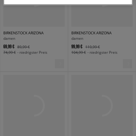
BIRKENSTOCK ARIZONA
BIRKENSTOCK ARIZONA
damen
damen
69,99 €
99,99 €
89,99 €
119,99 €
74,99 €
- niedrigster Preis
104,99 €
- niedrigster Preis