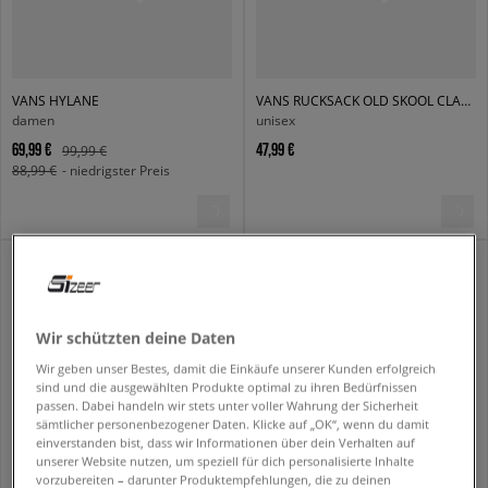
VANS HYLANE
VANS RUCKSACK OLD SKOOL CLASSIC
damen
unisex
69,99 €
47,99 €
99,99 €
88,99 €
- niedrigster Preis
Wir schützten deine Daten
Wir geben unser Bestes, damit die Einkäufe unserer Kunden erfolgreich
sind und die ausgewählten Produkte optimal zu ihren Bedürfnissen
passen. Dabei handeln wir stets unter voller Wahrung der Sicherheit
sämtlicher personenbezogener Daten. Klicke auf „OK“, wenn du damit
einverstanden bist, dass wir Informationen über dein Verhalten auf
unserer Website nutzen, um speziell für dich personalisierte Inhalte
vorzubereiten – darunter Produktempfehlungen, die zu deinen