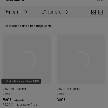
FILTER
SORTIERE
Es wurden keine Filter ausgewählt.
-10% ab 70€ mit dem Code:
FINAL
VANS OLD SKOOL
VANS KNU SKOOL
damen
damen
59,99 €
94,99 €
84,99 €
74,99 €
- niedrigster Preis