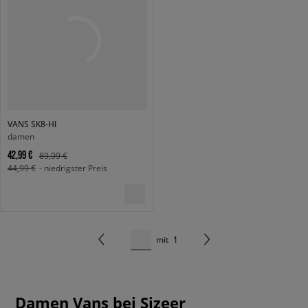
VANS SK8-HI
damen
42,99 €
89,99 €
44,99 €
- niedrigster Preis
mit
1
Damen Vans bei Sizeer