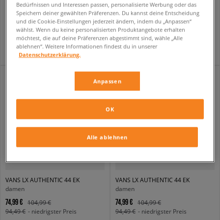
VANS LX AUTHENTIC 44
VANS LX AUTHENTIC 44
Bedürfnissen und Interessen passen, personalisierte Werbung oder das
damen
damen
Speichern deiner gewählten Präferenzen. Du kannst deine Entscheidung
und die Cookie-Einstellungen jederzeit ändern, indem du „Anpassen“
84,99 €
84,99 €
99,99 €
99,99 €
wählst. Wenn du keine personalisierten Produktangebote erhalten
88,99 €
- niedrigster Preis
88,99 €
- niedrigster Preis
möchtest, die auf deine Präferenzen abgestimmt sind, wähle „Alle
ablehnen“. Weitere Informationen findest du in unserer
Datenschutzerklärung.
Anpassen
OK
Alle ablehnen
VANS LX AUTHENTIC 44 EK
VANS LX AUTHENTIC 44 EK
damen
damen
74,99 €
74,99 €
104,99 €
104,99 €
94,49 €
- niedrigster Preis
94,49 €
- niedrigster Preis