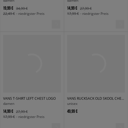
damen
damen
19,99 €
14,99 €
34,99 €
27,99 €
22,49 €
- niedrigster Preis
17,99 €
- niedrigster Preis
VANS T-SHIRT LEFT CHEST LOGO
VANS RUCKSACK OLD SKOOL CHECK BACKPACK
damen
unisex
14,99 €
49,99 €
27,99 €
17,99 €
- niedrigster Preis