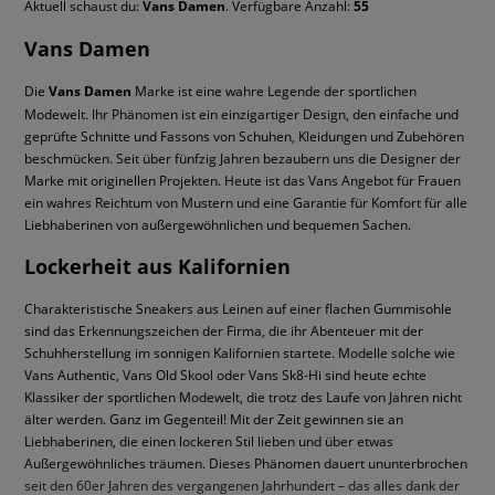
Aktuell schaust du:
Vans Damen
. Verfügbare Anzahl:
55
zu fast allem
Vans Old Skool
– echter Bestseller, verleiht jedem
Vans Damen
Look mit dem ikonischen Seitenstreifen das gewisse
Etwas
Die
Vans Damen
Marke ist eine wahre Legende der sportlichen
Vans Knu Skool
– die „chubby“-Version der Old
Modewelt. Ihr Phänomen ist ein einzigartiger Design, den einfache und
Skool, ein Sneaker-Fashion-Statement im XXL-
geprüfte Schnitte und Fassons von Schuhen, Kleidungen und Zubehören
Format
beschmücken. Seit über fünfzig Jahren bezaubern uns die Designer der
Vans Sk8-Hi
– knöchelhoch, mit einem Hauch
Marke mit originellen Projekten. Heute ist das Vans Angebot für Frauen
urbaner Rebellion
ein wahres Reichtum von Mustern und eine Garantie für Komfort für alle
Vans Classic Slip-On
– die bekanntesten Vans als
Liebhaberinen von außergewöhnlichen und bequemen Sachen.
Slip-ons. Einfach reinschlüpfen und los – bequem
Lockerheit aus Kalifornien
und schnell
Charakteristische Sneakers aus Leinen auf einer flachen Gummisohle
Und wenn du denkst, dass Vans nur was für den Frühling
sind das Erkennungszeichen der Firma, die ihr Abenteuer mit der
und Sommer sind – wait a sec! Die Marke hat auch an
Schuhherstellung im sonnigen Kalifornien startete. Modelle solche wie
Herbst- und Wintervarianten gedacht. So musst du selbst
Vans Authentic, Vans Old Skool oder Vans Sk8-Hi sind heute echte
bei kühleren Temperaturen nicht auf deine Lieblingsmarke
Klassiker der sportlichen Modewelt, die trotz des Laufe von Jahren nicht
verzichten. Denn egal zu welcher Jahreszeit:
Damen Vans
älter werden. Ganz im Gegenteil! Mit der Zeit gewinnen sie an
begleiten dich bei jedem Schritt
– mit dem Vibe, den du
Liebhaberinen, die einen lockeren Stil lieben und über etwas
liebst, und dem Komfort, den du im hektischen Alltag
Außergewöhnliches träumen. Dieses Phänomen dauert ununterbrochen
brauchst.
seit den 60er Jahren des vergangenen Jahrhundert – das alles dank der