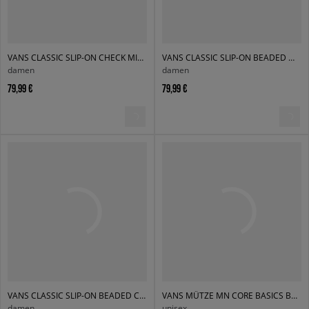
VANS CLASSIC SLIP-ON CHECK MIX MULTI
VANS CLASSIC SLIP-ON BEADED WHITE CHECKERBOARD
damen
damen
79,99 €
79,99 €
VANS CLASSIC SLIP-ON BEADED CHECKERBOARD
VANS MÜTZE MN CORE BASICS BEANIE
damen
unisex