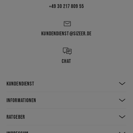
+49 30 217 809 55
Auch wenn die Jahre vergehen und ständig neue
Streetwear-Brands auftauchen – Vans ist nie von der
Bildfläche verschwunden. Und ganz ehrlich? Kein Wunder!
Jetzt bist du dran: Zoom dich rein in die Skatekultur und
schnapp dir deine Favoriten mit dem Vans-Logo – natürlich
KUNDENDIENST@SIZEER.DE
bei Sizeer.
CHAT
KUNDENDIENST
INFORMATIONEN
RATGEBER