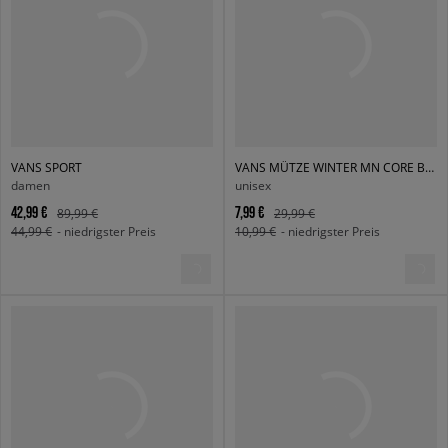
VANS SPORT
VANS MÜTZE WINTER MN CORE BASICS BEANIE
damen
unisex
42,99 €
7,99 €
89,99 €
29,99 €
44,99 €
- niedrigster Preis
10,99 €
- niedrigster Preis