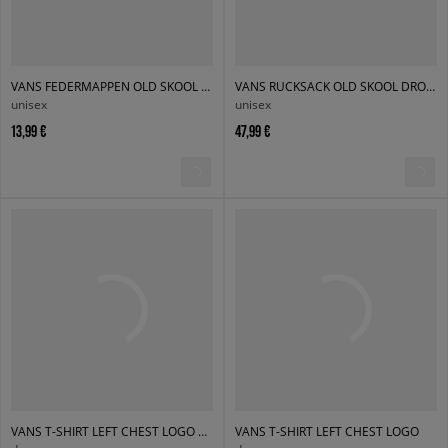
VANS FEDERMAPPEN OLD SKOOL PENCIL POUCH
VANS RUCKSACK OLD SKOOL DROP V
unisex
unisex
13,99 €
47,99 €
VANS T-SHIRT LEFT CHEST LOGO TEE EM
VANS T-SHIRT LEFT CHEST LOGO