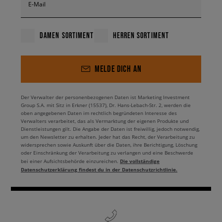
E-Mail
gedacht! Na, wie wär’s – entscheidest du dich für einen
kompletten Vans-Look?
DAMEN SORTIMENT
HERREN SORTIMENT
Das Tüpfelchen auf dem i –
Vans Damen-Accessoires
MELDE DICH AN
Das Tüpfelchen auf dem i jedes Outfits? Ganz klar –
Accessoires! Und davon hat Vans jede Menge zu bieten.
Egal, ob du minimalistische Looks liebst oder gerne
Der Verwalter der personenbezogenen Daten ist Marketing Investment
auffällige Styles trägst – hier wirst du fündig. Ganz vorne
Group S.A. mit Sitz in Erkner (15537), Dr. Hans-Lebach-Str. 2, werden die
oben angegebenen Daten im rechtlich begründeten Interesse des
mit dabei: Headwear. An kühlen Tagen greif zu einer der
Verwalters verarbeitet, das als Vermarktung der eigenen Produkte und
Beanies, zum Beispiel zur schwarzen Core Basic oder dem
Dienstleistungen gilt. Die Angabe der Daten ist freiwillig, jedoch notwendig,
verkürzten Modell Vans Shorty. Und auch Caps dürfen
um den Newsletter zu erhalten. Jeder hat das Recht, der Verarbeitung zu
nicht fehlen – Basecaps und Snapbacks sind praktische
widersprechen sowie Auskunft über die Daten, ihre Berichtigung, Löschung
oder Einschränkung der Verarbeitung zu verlangen und eine Beschwerde
Statements, nicht nur im Sommer. Also unbedingt mit
Die vollständige
bei einer Aufsichtsbehörde einzureichen.
einplanen! Wofür Vans außerdem bekannt ist? Für seine
Datenschutzerklärung findest du in der Datenschutzrichtlinie.
beliebten Rucksäcke – von klassischen Modellen bis hin zu
leichten Turnbeuteln. Damit bist du auf alles vorbereitet
und hast deinen Alltag immer easy im Griff. Überzeug dich
selbst – entdecke die Vans Accessoires und verpass deinen
Outfits noch mehr Charakter.