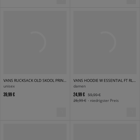
VANS RUCKSACK OLD SKOOL PRINT BACKPACK
VANS HOODIE W ESSENTIAL FT RLX PO
unisex
damen
39,99 €
24,99 €
59,99 €
26,99 €
- niedrigster Preis