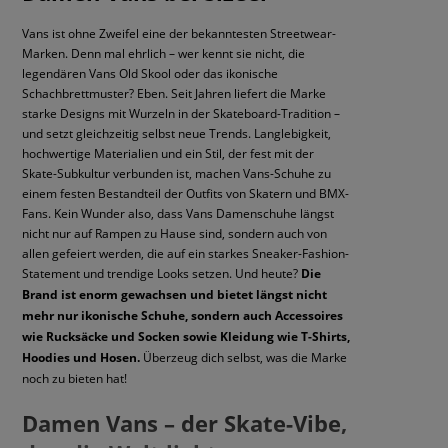
Vans ist ohne Zweifel eine der bekanntesten Streetwear-
Marken. Denn mal ehrlich – wer kennt sie nicht, die
legendären Vans Old Skool oder das ikonische
Schachbrettmuster? Eben. Seit Jahren liefert die Marke
starke Designs mit Wurzeln in der Skateboard-Tradition –
und setzt gleichzeitig selbst neue Trends. Langlebigkeit,
hochwertige Materialien und ein Stil, der fest mit der
Skate-Subkultur verbunden ist, machen Vans-Schuhe zu
einem festen Bestandteil der Outfits von Skatern und BMX-
Fans. Kein Wunder also, dass Vans Damenschuhe längst
nicht nur auf Rampen zu Hause sind, sondern auch von
allen gefeiert werden, die auf ein starkes Sneaker-Fashion-
Statement und trendige Looks setzen. Und heute?
Die
Brand ist enorm gewachsen und bietet längst nicht
mehr nur ikonische Schuhe, sondern auch Accessoires
wie Rucksäcke und Socken sowie Kleidung wie T-Shirts,
Hoodies und Hosen.
Überzeug dich selbst, was die Marke
noch zu bieten hat!
Damen Vans – der Skate-Vibe,