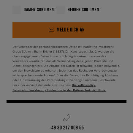
bequemen Nike Icon Classic Sandalen mit doppelter Sohle und
DAMEN SORTIMENT
HERREN SORTIMENT
Zwischenraum an. Damit bekommst du eine klassische Sandale mit
einer robusten, doppelten Sohle und einer kleinen Öffnung. Was noch?
Wenn du ein Fan der Marke mit dem Baum im Logo bist, dann schau dir
die Timberland Adley Wall Sandale mit einer markant geformten,
MELDE DICH AN
gewellten Sohle und einem Schaft an, bei dem sich die Riemen auch um
den Knöchel wickeln. So ein höherer Schaft macht deine neuen Schuhe
besonders auffällig - nicht nur mit der Sohle, sondern auch mit dem
Der Verwalter der personenbezogenen Daten ist Marketing Investment
Gesamtdesign.
Group S.A. mit Sitz in Erkner (15537), Dr. Hans-Lebach-Str. 2, werden die
oben angegebenen Daten im rechtlich begründeten Interesse des
Verwalters verarbeitet, das als Vermarktung der eigenen Produkte und
Zu was trägt man Damensandalen?
Dienstleistungen gilt. Die Angabe der Daten ist freiwillig, jedoch notwendig,
um den Newsletter zu erhalten. Jeder hat das Recht, der Verarbeitung zu
Sommerschuhe, wie Sandalen oder
widersprechen sowie Auskunft über die Daten, ihre Berichtigung, Löschung
Damen Badeschuhe
, sind eine gute
oder Einschränkung der Verarbeitung zu verlangen und eine Beschwerde
Wahl, die sich in einer Vielzahl von Situationen bewähren. Sie sind eine
Die vollständige
bei einer Aufsichtsbehörde einzureichen.
gute Wahl für die Arbeit, die Uni, Treffen mit Freunden oder einen
Datenschutzerklärung findest du in der Datenschutzrichtlinie.
Ausflug in die Stadt. Sie sind perfekt für warme Tage, an denen die Hitze
vom Himmel strömt und du deinen Füßen etwas mehr Atmungsaktivität
gönnen möchtest. Du kannst diese Sandalen zu legeren
Zusammenkünften, zwanglosen Veranstaltungen und formelleren
Ausflügen tragen und dabei deinen Stil unterstreichen. Wozu passen sie
am besten? Auf jeden Fall zu einem leichten Kleid oder Rock und einem
+49 30 217 809 55
Crop Top. So entsteht ein leichter Sommerlook. Du bevorzugst einen