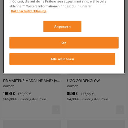
möchtest, die auf deine Präferenzen abgestimmt sind, wähle „Alle
ablehnen“. Weitere Informationen findest du in unserer
Datenschutzerklärung.
Anpassen
OK
Alle ablehnen
DR.MARTENS MADALINE MARY JANE
UGG GOLDENGLOW
damen
damen
119,99 €
84,99 €
169,99 €
117,99 €
169,99 €
- niedrigster Preis
94,99 €
- niedrigster Preis