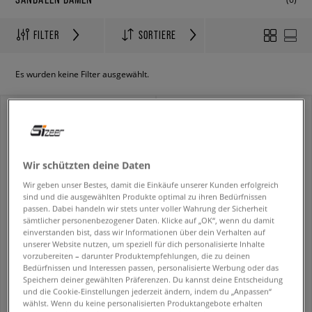
FILTER
SORTIERE
Es wurden keine Filter ausgewählt.
Wir schützten deine Daten
Wir geben unser Bestes, damit die Einkäufe unserer Kunden erfolgreich
sind und die ausgewählten Produkte optimal zu ihren Bedürfnissen
passen. Dabei handeln wir stets unter voller Wahrung der Sicherheit
sämtlicher personenbezogener Daten. Klicke auf „OK“, wenn du damit
einverstanden bist, dass wir Informationen über dein Verhalten auf
unserer Website nutzen, um speziell für dich personalisierte Inhalte
vorzubereiten – darunter Produktempfehlungen, die zu deinen
DR.MARTENS WRENLIE OPEN FL SANDAL
DR.MARTENS WRENLIE OPEN FL SANDAL
Bedürfnissen und Interessen passen, personalisierte Werbung oder das
damen
damen
Speichern deiner gewählten Präferenzen. Du kannst deine Entscheidung
139,99 €
139,99 €
199,99 €
199,99 €
und die Cookie-Einstellungen jederzeit ändern, indem du „Anpassen“
159,99 €
- niedrigster Preis
159,99 €
- niedrigster Preis
wählst. Wenn du keine personalisierten Produktangebote erhalten