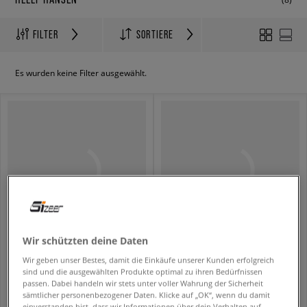
FILTER
SORTIERE
Es wurden keine Filter ausgewählt.
Wir schützten deine Daten
HELLY HANSEN CASCADE MID
HELLY HANSEN JACKE WINTER W ACTIVE PUFFY JACKET
Wir geben unser Bestes, damit die Einkäufe unserer Kunden erfolgreich
herren
damen
sind und die ausgewählten Produkte optimal zu ihren Bedürfnissen
139,99 €
194,99 €
passen. Dabei handeln wir stets unter voller Wahrung der Sicherheit
sämtlicher personenbezogener Daten. Klicke auf „OK“, wenn du damit
einverstanden bist, dass wir Informationen über dein Verhalten auf