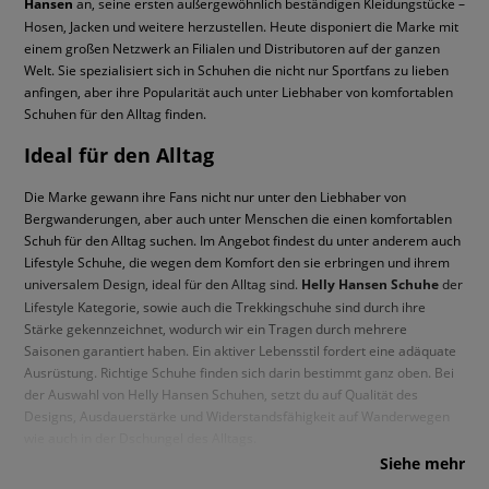
Hansen
an, seine ersten außergewöhnlich beständigen Kleidungstücke –
Kleidung für Spezialaufgaben
Hosen, Jacken und weitere herzustellen. Heute disponiert die Marke mit
einem großen Netzwerk an Filialen und Distributoren auf der ganzen
Helly Hansen
ist eine weltbekannte Marke, die für die Herstellung
Welt. Sie spezialisiert sich in Schuhen die nicht nur Sportfans zu lieben
langlebiger und wetterfester Schuhe und Kleidung bekannt ist. Bei Sizeer
anfingen, aber ihre Popularität auch unter Liebhaber von komfortablen
findest du warme Daunenjacken in Damen- und Herrengrößen. Modelle,
Schuhen für den Alltag finden.
die mit der Durable Water Repellent-Technologie ausgestattet sind, wie
Ideal für den Alltag
z. B. Active oder Patrol, bieten Schutz vor Regen und Schnee. Sie sind die
perfekte Ergänzung zu Winterlooks sowohl für die Stadt als auch für
Die Marke gewann ihre Fans nicht nur unter den Liebhaber von
einen Ausflug ins Freie. Du kannst einen klassischen Hoodie oder ein
Bergwanderungen, aber auch unter Menschen die einen komfortablen
warmes Fleece darunter tragen. Wähle zwischen dunklen Farben wie
Schuh für den Alltag suchen. Im Angebot findest du unter anderem auch
Schwarz, Kastanienbraun oder Grau oder pastellfarbenen Modellen. Du
Lifestyle Schuhe, die wegen dem Komfort den sie erbringen und ihrem
möchtest das Haus verlassen? Vergesse die Mütze nicht! Das
universalem Design, ideal für den Alltag sind.
Helly Hansen Schuhe
der
unverwechselbare Helly-Hansen Logo wertet deine Wintergarderobe
Lifestyle Kategorie, sowie auch die Trekkingschuhe sind durch ihre
auf. Wirst du dich für eine klassische Mütze oder eine Mütze mit
Stärke gekennzeichnet, wodurch wir ein Tragen durch mehrere
Bommel entscheiden?
Saisonen garantiert haben. Ein aktiver Lebensstil fordert eine adäquate
Ausrüstung. Richtige Schuhe finden sich darin bestimmt ganz oben. Bei
der Auswahl von Helly Hansen Schuhen, setzt du auf Qualität des
Designs, Ausdauerstärke und Widerstandsfähigkeit auf Wanderwegen
wie auch in der Dschungel des Alltags.
Siehe mehr