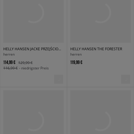
HELLY HANSEN JACKE PRZEJŚCIOWA SIRDAL HOODED INSULATOR
HELLY HANSEN THE FORESTER
herren
herren
114,99 €
119,99 €
129,99 €
116,99 €
- niedrigster Preis