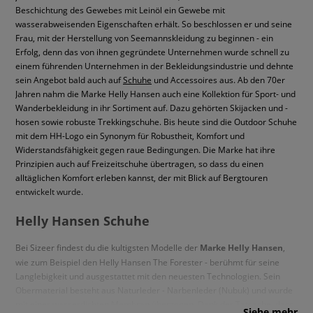
Beschichtung des Gewebes mit Leinöl ein Gewebe mit
wasserabweisenden Eigenschaften erhält. So beschlossen er und seine
Frau, mit der Herstellung von Seemannskleidung zu beginnen - ein
Erfolg, denn das von ihnen gegründete Unternehmen wurde schnell zu
einem führenden Unternehmen in der Bekleidungsindustrie und dehnte
sein Angebot bald auch auf
Schuhe
und Accessoires aus. Ab den 70er
Jahren nahm die Marke Helly Hansen auch eine Kollektion für Sport- und
Wanderbekleidung in ihr Sortiment auf. Dazu gehörten Skijacken und -
hosen sowie robuste Trekkingschuhe. Bis heute sind die Outdoor Schuhe
mit dem HH-Logo ein Synonym für Robustheit, Komfort und
Widerstandsfähigkeit gegen raue Bedingungen. Die Marke hat ihre
Prinzipien auch auf Freizeitschuhe übertragen, so dass du einen
alltäglichen Komfort erleben kannst, der mit Blick auf Bergtouren
entwickelt wurde.
Helly Hansen Schuhe
Bei Sizeer findest du die kultigsten Modelle der
Marke Helly Hansen
,
wie zum Beispiel den Helly Hansen The Forester - berühmt für seine
Langlebigkeit und ausgestattet mit den neuesten Technologien. Sein
Obermaterial besteht aus Naturleder - Narbenleder (Nubuk) und wurde
mit einer wasserdichten Membran überzogen. Dank der Tatsache, dass
Siehe mehr