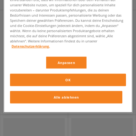
unserer Website nutzen, um speziell für dich personalisierte Inhalte
vorzubereiten – darunter Produktempfehlungen, die zu deinen
Bedürfnissen und Interessen passen, personalisierte Werbung oder das
Speichern deiner gewählten Präferenzen. Du kannst deine Entscheidung
und die Cookie-Einstellungen jederzeit ändern, indem du „Anpassen“
wählst. Wenn du keine personalisierten Produktangebote erhalten
möchtest, die auf deine Präferenzen abgestimmt sind, wähle „Alle
ablehnen“. Weitere Informationen findest du in unserer
Datenschutzerklärung.
Anpassen
OK
HELLY HANSEN JACKE WINTER PATROL PARKA
HELLY HANSEN JACKE WINTER PATROL PARKA
herren
herren
314,99 €
314,99 €
Alle ablehnen