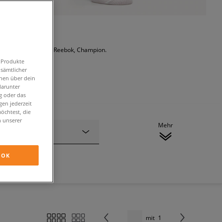
 der Marken: Sizeer, Reebok, Champion.
n Produkte
 sämtlicher
onen über dein
darunter
g oder das
en jederzeit
öchtest, die
n unserer
Mehr
Grösse
OK
mit
1