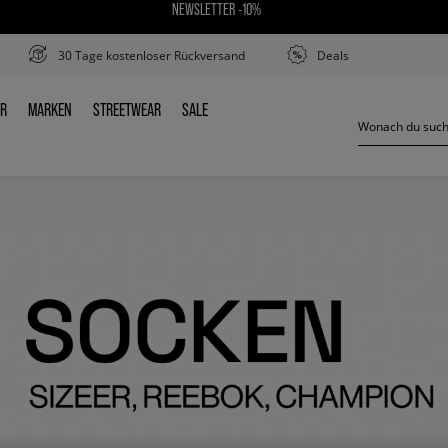
NEWSLETTER -10%
30 Tage kostenloser Rückversand
Deals
ER
MARKEN
STREETWEAR
SALE
DER
MARKEN
STREETWEAR
SALE