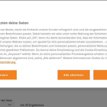
tzten deine Daten
e Paare! Deshalb erhalten Sie jetzt bei Sizeer -50 % auf das zweite Sockenpack
nser Bestes, damit die Einkäufe unserer Kunden erfolgreich sind und die ausgewählte
hren Bedürfnissen passen. Dabei handeln wir stets unter voller Wahrung der Sicherheit
ogener Daten. Klicke auf „OK“, wenn du damit einverstanden bist, dass wir Informati
f unserer Website nutzen, um speziell für dich personalisierte Inhalte vorzubereiten – 
SOCKEN 50
ehlungen, die zu deinen Bedürfnissen und Interessen passen, personalisierte Werbun
einer gewählten Präferenzen. Du kannst deine Entscheidung und die Cookie-Einstellung
em du „Anpassen“ wählst. Wenn du keine personalisierten Produktangebote erhalten m
äferenzen abgestimmt sind, wähle „Alle ablehnen“. Weitere Informationen findest du i
tzerklärung.
Unterkategorie
Geschlecht
assen
Alle ablehnen
 der Seite
mit
35
Ergebnisse