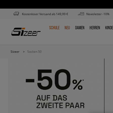
Kostenloser Versand ab 149,99 €
Newsletter -10%
SCHULE
NEU
DAMEN
HERREN
KIND
SCHULE
NEU
DAMEN
HERREN
KIN
Sizeer
>
Socken 50