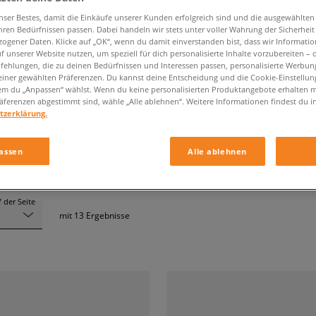
nser Bestes, damit die Einkäufe unserer Kunden erfolgreich sind und die ausgewählte
hren Bedürfnissen passen. Dabei handeln wir stets unter voller Wahrung der Sicherheit
EASTPAK KINDER
ogener Daten. Klicke auf „OK“, wenn du damit einverstanden bist, dass wir Informati
f unserer Website nutzen, um speziell für dich personalisierte Inhalte vorzubereiten – 
ehlungen, die zu deinen Bedürfnissen und Interessen passen, personalisierte Werbun
einer gewählten Präferenzen. Du kannst deine Entscheidung und die Cookie-Einstellung
em du „Anpassen“ wählst. Wenn du keine personalisierten Produktangebote erhalten m
Farbe
äferenzen abgestimmt sind, wähle „Alle ablehnen“. Weitere Informationen findest du i
tzerklärung.
assen
Alle ablehnen
 der Seite
mit
13
Ergebnisse