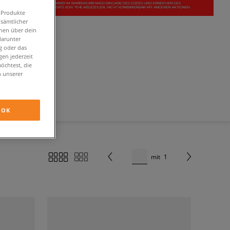
n Produkte
 sämtlicher
onen über dein
darunter
g oder das
en jederzeit
öchtest, die
n unserer
OK
mit
1