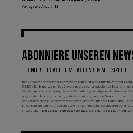
Aktuell schaust du:
Kinder Eastpak
Angebote ✔️
Verfügbare Anzahl:
13
ABONNIERE UNSEREN NEW
... UND BLEIB AUF DEM LAUFENDEN MIT SIZEER
Der Verwalter der personenbezogenen Daten ist Marketing Investment Group S.
(15537), Dr. Hans-Lebach-Str. 2, werden die oben angegebenen Daten im rech
des Verwalters verarbeitet, das als Vermarktung der eigenen Produkte und Die
Angabe der Daten ist freiwillig, jedoch notwendig, um den Newsletter zu erhal
der Verarbeitung zu widersprechen sowie Auskunft über die Daten, ihre Beric
Einschränkung der Verarbeitung zu verlangen und eine Beschwerde bei einer
Die vollständige Datenschutzerklärung findest du in der Dat
einzureichen.