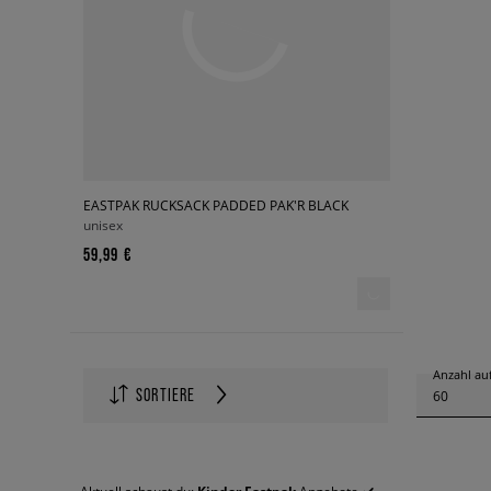
EASTPAK RUCKSACK PADDED PAK'R BLACK
unisex
59,99 €
Anzahl auf
SORTIERE
60