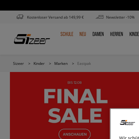
Kostenloser Versand ab 149,99 €
Newsletter -10%
SCHULE
NEU
DAMEN
HERREN
KIND
SCHULE
NEU
DAMEN
HERREN
KIN
Sizeer
>
Kinder
>
Marken
>
Eastpak
Wir schü