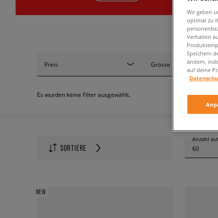
Wir geben u
optimal zu i
personenbez
Verhalten au
Produktempf
Speichern d
ändern, ind
Preis
Grösse
auf deine Pr
Datenschu
Es wurden keine Filter ausgewählt.
Anp
Anzahl auf
SORTIERE
60
NEW