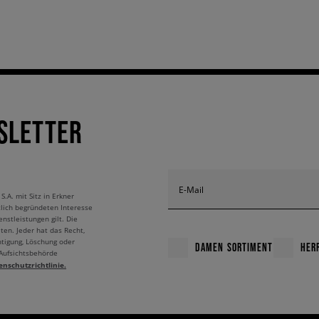
SLETTER
E-Mail
A. mit Sitz in Erkner
tlich begründeten Interesse
nstleistungen gilt. Die
ten. Jeder hat das Recht,
htigung, Löschung oder
DAMEN SORTIMENT
HER
 Aufsichtsbehörde
enschutzrichtlinie.