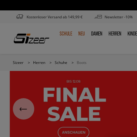
Kostenloser Versand ab 149,99 €
Newsletter -10%
SCHULE
NEU
DAMEN
HERREN
KIND
SCHULE
NEU
DAMEN
HERREN
KIN
Sizeer
>
Herren
>
Schuhe
>
Boots