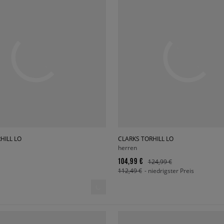
HILL LO
CLARKS TORHILL LO
herren
104,99 €
124,99 €
112,49 €
- niedrigster Preis