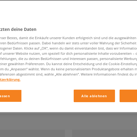
tzten deine Daten
HERREN BOOTS
nser Bestes, damit die Einkäufe unserer Kunden erfolgreich sind und die ausgewählte
hren Bedürfnissen passen. Dabei handeln wir stets unter voller Wahrung der Sicherheit
ogener Daten. Klicke auf „OK“, wenn du damit einverstanden bist, dass wir Informati
Marke
Farbe
f unserer Website nutzen, um speziell für dich personalisierte Inhalte vorzubereiten – 
ehlungen, die zu deinen Bedürfnissen und Interessen passen, personalisierte Werbun
einer gewählten Präferenzen. Du kannst deine Entscheidung und die Cookie-Einstellung
em du „Anpassen“ wählst. Wenn du keine personalisierten Produktangebote erhalten m
äferenzen abgestimmt sind, wähle „Alle ablehnen“. Weitere Informationen findest du i
tzerklärung.
assen
Alle ablehnen
 der Seite
mit
23
Ergebnisse