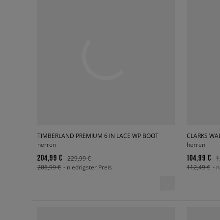
TIMBERLAND PREMIUM 6 IN LACE WP BOOT
CLARKS WA
herren
herren
204,99 €
104,99 €
229,99 €
1
206,99 €
- niedrigster Preis
112,49 €
- 