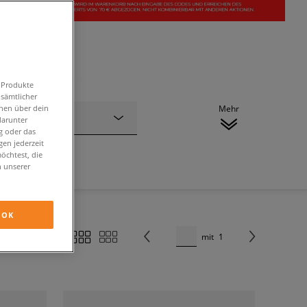
n Produkte
 sämtlicher
onen über dein
Mehr
Verschluss
darunter
g oder das
en jederzeit
öchtest, die
n unserer
OK
mit
1