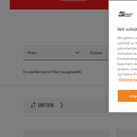
Wir schü
Wir geben u
optimal zu i
personenbez
Preis
Grösse
Verhalten au
Produktempf
Speichern d
ändern, ind
Es wurden keine Filter ausgewählt.
auf deine Pr
Datenschu
Anp
Anzahl auf
SORTIERE
60