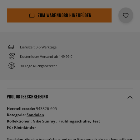
ZUM WARENKORB HINZUFÜGEN
Lieferzeit 3-5 Werktage
Kostenloser Versand ab 149,99 €
30 Tage Rückgaberecht
PRODUKTBESCHREIBUNG
Herstellercode:
943826-605
Kategorie:
Sandalen
Kollektionen:
Nike Sunray
Frühlingsschuhe
test
Für Kleinkinder
Sandalen, die den Ansprüchen und dem Geschmack aktiver Jugendlicher