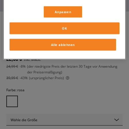
Anpassen
OK
NIKE SUNRAY PROTECT 2
kinder, sandalen
Alle ablehnen
22,99 €
inkl. MwSt.
24,99 €
-8%
(der niedrigste Preis der letzten 30 Tage vor Anwendung
der Preisermäßigung)
39,99 €
-43%
(ursprünglicher Preis)
Farbe:
rosa
Wähle die Größe