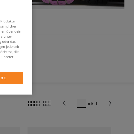
n Produkte
 sämtlicher
onen über dein
darunter
g oder das
en jederzeit
öchtest, die
n unserer
OK
mit
1