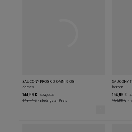
SAUCONY PROGRID OMNI 9 OG
SAUCONY T
damen
herren
144,99 €
154,99 €
174,99 €
1
148,74 €
- niedrigster Preis
164,99 €
- 