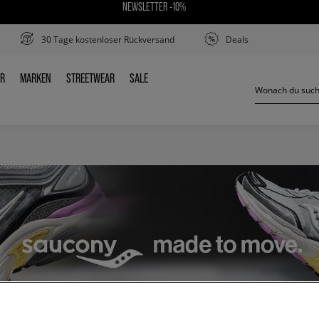
NEWSLETTER -10%
30 Tage kostenloser Rückversand
Deals
ER
MARKEN
STREETWEAR
SALE
DER
MARKEN
STREETWEAR
SALE