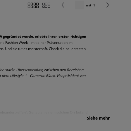
mit
1
A gegründet wurde, erlebte ihren ersten richtigen
ris Fashion Week – mit einer Präsentation im
n. Und sie tut es meisterhaft. Check die beliebtesten
s eine starke Überschneidung zwischen den Bereichen
 dem Lifestyle. ” – Cameron Black, Vizepräsident von
einandertreffen“. Genau an einem solchen Ort befand
Siehe mehr
nd an: drei Steine im Flussbett. Das war im Jahr 1898.
 die ersten Olympischen Spiele der Neuzeit statt,
dass Saucony bereits 1910 täglich 800 Paar