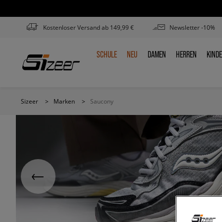
Kostenloser Versand ab 149,99 €
Newsletter -10%
SCHULE
NEU
DAMEN
HERREN
KIND
SCHULE
NEU
DAMEN
HERREN
KIN
Sizeer
>
Marken
>
Saucony