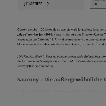
SORTIERE
60
Obwohl sie über 120 Jahre alt ist, war sie viele Jahrzehnte lang nu
„Hype“ um das Jahr 2010.
Heute, in der Ära des Sneaker-Runner-Tr
angesagtesten Café des 11. Arrondissements und gleichzeitig in eine
Modelle aus und erfahre, wie du sie kombinierst, um voll im Trend z
„Die Fashion Week in Paris ist eine hervorragende Gelegenheit, um 
Performance und Lifestyle, die immer mehr miteinander verschmelzen
Saucony
[Fashion Network]
Saucony – Die außergewöhnliche 
Der Name Saucony, ausgesprochen „Sokenij“, stammt aus der Sprac
sich die erste Fabrik der Marke, die in Kutztown, Pennsylvania, geg
Zwei Geschäftsleute, über die wir heute nicht mehr viel wissen, be
kurz darauf der erste Boston-Marathon. Die Entwicklung dieser Di