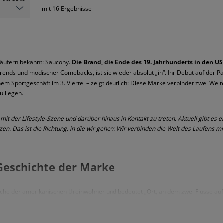
mit
16
Ergebnisse
r Läufern bekannt: Saucony.
Die Brand, die Ende des 19. Jahrhunderts in den US
ends und modischer Comebacks, ist sie wieder absolut „in“. Ihr Debüt auf der Pa
m Sportgeschäft im 3. Viertel – zeigt deutlich: Diese Marke verbindet zwei Welte
u liegen.
mit der Lifestyle-Szene und darüber hinaus in Kontakt zu treten. Aktuell gibt e
. Das ist die Richtung, in die wir gehen: Wir verbinden die Welt des Laufens mit
Geschichte der Marke
he der amerikanischen Ureinwohner und bedeutet „Ort, an dem zwei Flüsse auf
ründet wurde. Auf diesen Ursprung spielt auch das charakteristische Logo der Bra
schlossen, Laufschuhe zu entwickeln. Woher die Idee kam? Zwei Jahre zuvor fanden
sziplin löste eine enorme Nachfrage nach Running Shoes aus.
Kein Wunder also, 