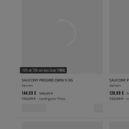
-10% ab 70€ mit dem Code:
FINAL
SAUCONY PROGRID OMNI 9 OG
SAUCONY P
herren
damen
144,99 €
139,99 €
169,99 €
1
152,99 €
- niedrigster Preis
152,99 €
- 