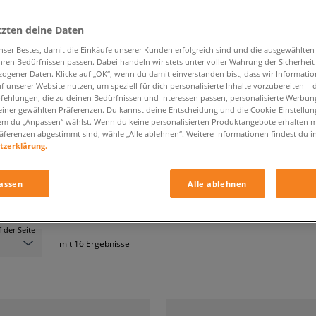
tzten deine Daten
nser Bestes, damit die Einkäufe unserer Kunden erfolgreich sind und die ausgewählte
hren Bedürfnissen passen. Dabei handeln wir stets unter voller Wahrung der Sicherheit
SAUCONY
ogener Daten. Klicke auf „OK“, wenn du damit einverstanden bist, dass wir Informati
f unserer Website nutzen, um speziell für dich personalisierte Inhalte vorzubereiten – 
ehlungen, die zu deinen Bedürfnissen und Interessen passen, personalisierte Werbun
einer gewählten Präferenzen. Du kannst deine Entscheidung und die Cookie-Einstellung
Grösse
Farbe
em du „Anpassen“ wählst. Wenn du keine personalisierten Produktangebote erhalten m
äferenzen abgestimmt sind, wähle „Alle ablehnen“. Weitere Informationen findest du i
tzerklärung.
assen
Alle ablehnen
 der Seite
mit
16
Ergebnisse