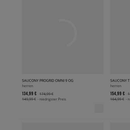
SAUCONY PROGRID OMNI 9 OG
SAUCONY T
herren
herren
134,99 €
154,99 €
174,99 €
1
149,99 €
- niedrigster Preis
164,99 €
- 