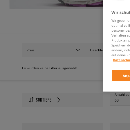
Wir schü
Wir geben u
optimal zu i
personenbez
Verhalten au
Produktempf
Speichern d
Preis
Geschlecht
ändern, ind
auf deine Pr
Datenschu
Es wurden keine Filter ausgewählt.
Anp
Anzahl auf
SORTIERE
60