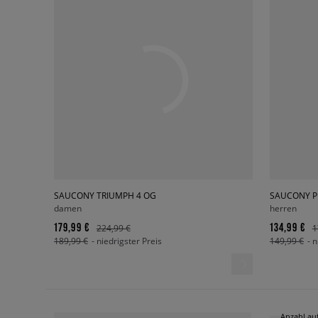
SAUCONY TRIUMPH 4 OG
SAUCONY P
damen
herren
179,99 €
134,99 €
224,99 €
1
189,99 €
- niedrigster Preis
149,99 €
- 
Anzahl auf