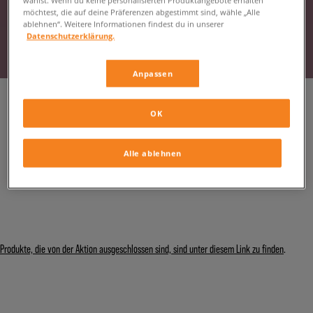
wählst. Wenn du keine personalisierten Produktangebote erhalten
möchtest, die auf deine Präferenzen abgestimmt sind, wähle „Alle
ablehnen“. Weitere Informationen findest du in unserer
Datenschutzerklärung.
Anpassen
OK
Alle ablehnen
Produkte, die von der Aktion ausgeschlossen sind, sind unter diesem Link zu finden
.