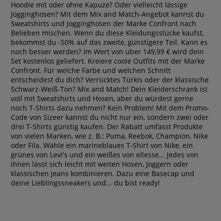
Hoodie mit oder ohne Kapuze? Oder vielleicht lässige
Jogginghosen? Mit dem Mix and Match-Angebot kannst du
Sweatshirts und Jogginghosen der Marke Confront nach
Belieben mischen. Wenn du diese Kleidungsstücke kaufst,
bekommst du -50% auf das zweite, günstigere Teil. Kann es
noch besser werden? Im Wert von über 149,99 € wird dein
Set kostenlos geliefert. Kreiere coole Outfits mit der Marke
Confront. Für welche Farbe und welchen Schnitt
entscheidest du dich? Verrücktes Türkis oder der klassische
Schwarz-Weiß-Ton? Mix and Match! Dein Kleiderschrank ist
voll mit Sweatshirts und Hosen, aber du würdest gerne
noch T-Shirts dazu nehmen? Kein Problem! Mit dem Promo-
Code von Sizeer kannst du nicht nur ein, sondern zwei oder
drei T-Shirts günstig kaufen. Der Rabatt umfasst Produkte
von vielen Marken, wie z. B.: Puma, Reebok, Champion, Nike
oder Fila. Wähle ein marineblaues T-Shirt von Nike, ein
grünes von Levi's und ein weißes von ellesse... Jedes von
ihnen lässt sich leicht mit weiten Hosen, Joggern oder
klassischen Jeans kombinieren. Dazu eine Basecap und
deine Lieblingssneakers und... du bist ready!