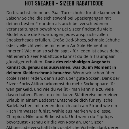
HOT SNEAKER – SIZEER RABATTCODE
Du brauchst ein neues Paar Turnschuhe für die kommende
Saison? Solche, die sich sowohl bei Spaziergängen mit
deinen besten Freunden als auch bei verschiedenen
Veranstaltungen bewähren? Bei Sizeer findest du viele
Modelle, die die Erwartungen jedes anspruchsvollen
Sneakerheads erfüllen. Große Dad-Shoes, schmale Schuhe
oder vielleicht welche mit einem Air-Sole-Element im
Inneren? Wie man so schön sagt - für jeden ist etwas dabei.
Mit einem Sizeer Rabattcode kannst du dein Traumpaar
günstiger erhalten.
Dank des reichhaltigen Angebots
kannst du genau das auswählen, was du im Moment in
deinem Kleiderschrank brauchst.
Wenn wir schon über
coole Treter reden, dann auch über gute Socken. Dank der
Sizeer Socks Aktion bekommst du mehr Sockenpaare für
weniger Geld, und wie du weißt - man kann nie zu viele
davon haben. Planst du eine kurze Städtereise oder einen
Urlaub in einem Badeort? Entscheide dich für stylische
Badelatschen, mit denen du dich auch am Strand wie ein
Fisch im Wasser fühlst. Wähle aus Marken wie ellesse,
Chmpion, Nike und Birkenstock. Und wenn du Flipflops
bevorzugst - schau dir die von Roxy an. Der Sizeer
Aktionscode verschafft dir zusätzliche Vorteile, dank derer