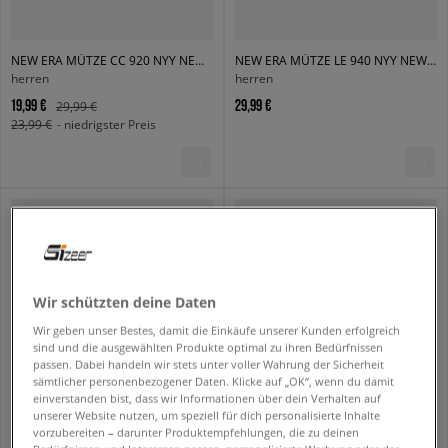
NEW ERA MÜTZE CC 920 NYY NEW YORK YANKEES GRH
NEW ERA MÜTZE LE 940 NYY NEW YORK YANKEES
herren
herren
19,99 €
29,99 €
29,99 €
23,99 €
- niedrigster Preis
Wir schützten deine Daten
Wir geben unser Bestes, damit die Einkäufe unserer Kunden erfolgreich
sind und die ausgewählten Produkte optimal zu ihren Bedürfnissen
passen. Dabei handeln wir stets unter voller Wahrung der Sicherheit
sämtlicher personenbezogener Daten. Klicke auf „OK“, wenn du damit
einverstanden bist, dass wir Informationen über dein Verhalten auf
unserer Website nutzen, um speziell für dich personalisierte Inhalte
NEW ERA MÜTZE COLOUR BLOCK 940 NYY NEW YORK YANKEES
NEW ERA MÜTZE KIDS LE 940® NYY NEW YORK YANKEES PNKWHI
vorzubereiten – darunter Produktempfehlungen, die zu deinen
herren
kinder