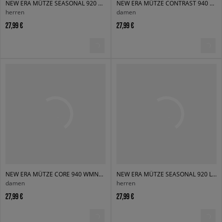
NEW ERA MÜTZE SEASONAL 920 BARCELONA BARCELONA FC
NEW ERA MÜTZE CONTRAST 940 WMNS MAN UTD MANCHESTER UNITED FC
herren
damen
27,99 €
27,99 €
NEW ERA MÜTZE CORE 940 WMNS AS ROMA ASROMA
NEW ERA MÜTZE SEASONAL 920 LIVERPOOL LIVERPOOL FC
damen
herren
27,99 €
27,99 €