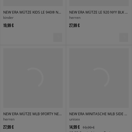
NEW ERA MÜTZE KIDS LE 940® NYY NEW YORK YANKEES WHIBLK
NEW ERA MÜTZE LE 920 NYY BLK NEW YORK YANKEES
kinder
herren
19,99 €
27,99 €
NEW ERA MÜTZE MLB 9FORTY NEW YORK YANKEES NEW YORK YANKEES
NEW ERA MINITASCHE MLB SIDE BAG NYY BLK BLKWHI NEW YORK YANK
herren
unisex
27,99 €
14,99 €
19,99 €