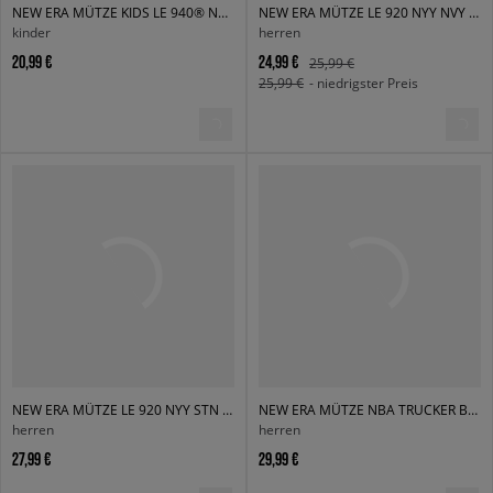
NEW ERA MÜTZE KIDS LE 940® NYY NEW YORK YANKEES GRYWHI
NEW ERA MÜTZE LE 920 NYY NVY NEW YORK YANKEES
kinder
herren
20,99 €
24,99 €
25,99 €
25,99 €
- niedrigster Preis
NEW ERA MÜTZE LE 920 NYY STN NEW YORK YANKEES
NEW ERA MÜTZE NBA TRUCKER BULLS CHICAGO BULLS BLKBLK
herren
herren
27,99 €
29,99 €