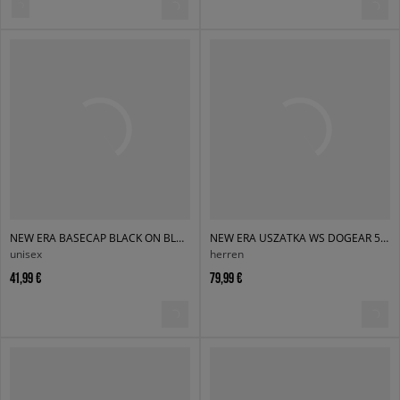
NEW ERA BASECAP BLACK ON BLACK NY YANKEES
NEW ERA USZATKA WS DOGEAR 5950 NYY NEW YORK YANKEES
unisex
herren
41,99 €
79,99 €