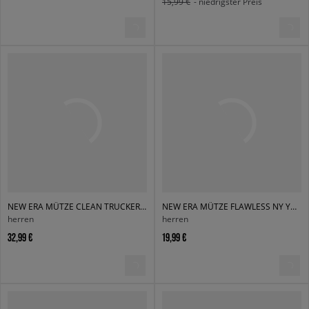
15,99 €
- niedrigster Preis
NEW ERA MÜTZE CLEAN TRUCKER NYY BLACK NEW YORK YANKEES BLK
NEW ERA MÜTZE FLAWLESS NY YANKEES BLK
herren
herren
32,99 €
19,99 €