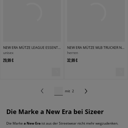
NEW ERA MÜTZE LEAGUE ESSENTIAL 9FORTY NEYYAN WDC
NEW ERA MÜTZE MLB TRUCKER NYY NEW YORK YANKEES BLKBLK
unisex
herren
29,99 €
32,99 €
mit
2
Die Marke a New Era bei Sizeer
Die Marke
a New Era
ist aus der Streetwear nicht mehr wegzudenken.