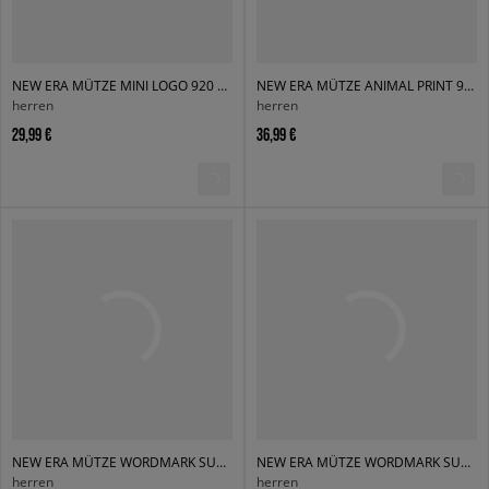
NEW ERA MÜTZE MINI LOGO 920 METS NEW YORK METS
NEW ERA MÜTZE ANIMAL PRINT 920 LA DODGERS LOS ANGELES DODGER
herren
herren
29,99 €
36,99 €
NEW ERA MÜTZE WORDMARK SUEDE EFRAME NYY NEW YORK YANKEES
NEW ERA MÜTZE WORDMARK SUEDE EFRAME NYY NEW YORK YANKEES
herren
herren