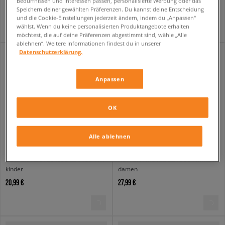
Bedürfnissen und Interessen passen, personalisierte Werbung oder das
25,99 €
19,99 €
Speichern deiner gewählten Präferenzen. Du kannst deine Entscheidung
und die Cookie-Einstellungen jederzeit ändern, indem du „Anpassen“
wählst. Wenn du keine personalisierten Produktangebote erhalten
möchtest, die auf deine Präferenzen abgestimmt sind, wähle „Alle
ablehnen“. Weitere Informationen findest du in unserer
Datenschutzerklärung.
Anpassen
OK
Alle ablehnen
NEW ERA MÜTZE KIDS LE 940® NYY NEW YORK YANKEES NVYWHI
NEW ERA MÜTZE LEAGUE WMNS 9FORTY NYY BLK NEW YORK YANKEES BL
kinder
damen
20,99 €
27,99 €