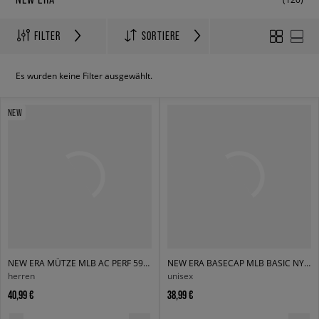
FILTER
SORTIERE
Es wurden keine Filter ausgewählt.
NEW
NEW ERA MÜTZE MLB AC PERF 5950 NYY NEW YORK YANKEES OTC
NEW ERA BASECAP MLB BASIC NY YANKEES
herren
unisex
40,99 €
38,99 €