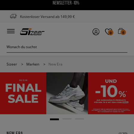
NEWSLETTER -10%
Kostenloser Versand ab 149,99 €
0
0
Sizeer
>
Marken
>
New Era
NEW ERA
(120)