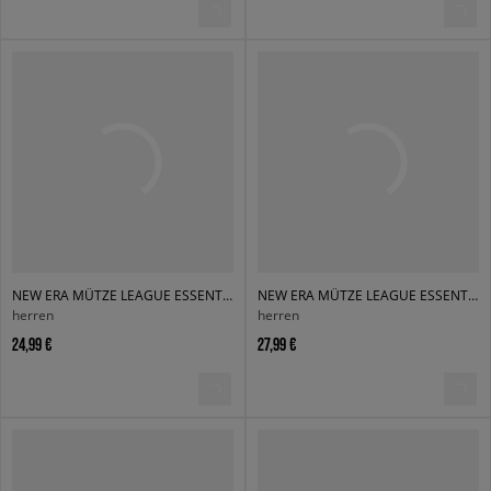
NEW ERA MÜTZE LEAGUE ESSENTIAL 9FORTY NYY KHAKI NEW YORK YAN
NEW ERA MÜTZE LEAGUE ESSENTIAL 9FORTY NYY PURPLE NEW YORK YA
herren
herren
24,99 €
27,99 €