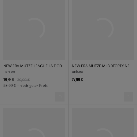
NEW ERA MÜTZE LEAGUE LA DODGERS ESSENTIAL LA DODGERS LRY/WHI
NEW ERA MÜTZE MLB 9FORTY NEW YORK YANKEES NY YANKEES BLK/BLK
herren
unisex
19,99 €
27,99 €
29,99 €
23,99 €
- niedrigster Preis