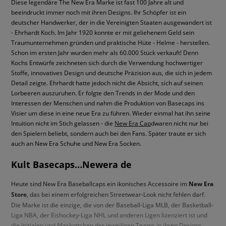
Diese legendäre The New Era Marke ist fast 100 Jahre alt und
beeindruckt immer noch mit ihren Designs. Ihr Schöpfer ist ein
deutscher Handwerker, der in die Vereinigten Staaten ausgewandert ist
- Ehrhardt Koch. Im Jahr 1920 konnte er mit geliehenem Geld sein
Traumunternehmen gründen und praktische Hüte - Helme - herstellen.
Schon im ersten Jahr wurden mehr als 60.000 Stück verkauft! Denn
Kochs Entwürfe zeichneten sich durch die Verwendung hochwertiger
Stoffe, innovatives Design und deutsche Präzision aus, die sich in jedem
Detail zeigte. Ehrhardt hatte jedoch nicht die Absicht, sich auf seinen
Lorbeeren auszuruhen. Er folgte den Trends in der Mode und den
Interessen der Menschen und nahm die Produktion von Basecaps ins
Visier um diese in eine neue Era zu führen. Wieder einmal hat ihn seine
Intuition nicht im Stich gelassen - die
New Era Cap
dwaren nicht nur bei
den Spielern beliebt, sondern auch bei den Fans. Später traute er sich
auch an New Era Schuhe und New Era Socken.
Kult Basecaps…Newera de
Heute sind New Era Baseballcaps ein ikonisches Accessoire im
New Era
Store
, das bei einem erfolgreichen Streetwear-Look nicht fehlen darf.
Die Marke ist die einzige, die von der Baseball-Liga MLB, der Basketball-
Liga NBA, der Eishockey-Liga NHL und anderen Ligen lizenziert ist und
die Initialen und Maskottchen der jeweiligen Teams in ihren Designs