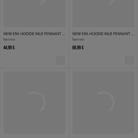
NEW ERA HOODIE MLB PENNANT NYY NEW YORK YANKEES
NEW ERA HOODIE MLB PENNANT LA DODGERS LOS ANGELES DODGERS
herren
herren
44,99 €
69,99 €