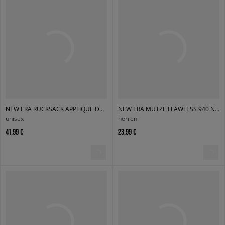
NEW ERA RUCKSACK APPLIQUE DELAWARE NYY NEW YORK YANKEES
NEW ERA MÜTZE FLAWLESS 940 NYY NEW YORK YANKEES
unisex
herren
41,99 €
23,99 €