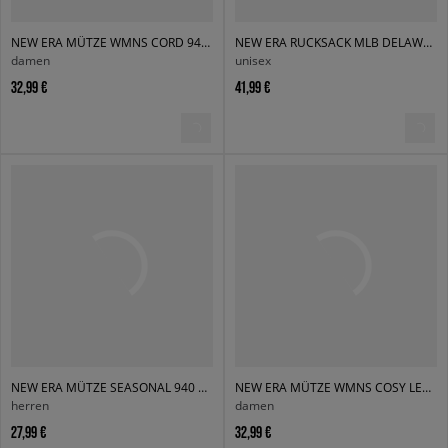
NEW ERA MÜTZE WMNS CORD 940 NYY BLK NEW YORK YANKEES
NEW ERA RUCKSACK MLB DELAWARE NYY NEW YORK YANKEES
damen
unisex
32,99 €
41,99 €
NEW ERA MÜTZE SEASONAL 940 CHELSEA CHELSEA FC LION CREST
NEW ERA MÜTZE WMNS COSY LEOPARD 940 NYY NEW YORK YANKEES
herren
damen
27,99 €
32,99 €