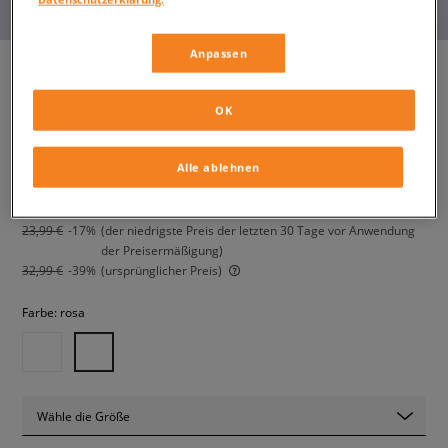
Anpassen
OK
ADIDAS WATER SANDAL I
kinder, sandalen
Alle ablehnen
19,99 €
inkl. MwSt.
23,99 €
-17%
(der niedrigste Preis der letzten 30 Tage vor Anwendung
der Preisermäßigung)
32,99 €
-39%
(ursprünglicher Preis)
Farbe:
rosa
Wähle die Größe