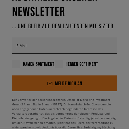
NEWSLETTER
... UND BLEIB AUF DEM LAUFENDEN MIT SIZEER
E-Mail
DAMEN SORTIMENT
HERREN SORTIMENT
MELDE DICH AN
Der Verwalter der personenbezogenen Daten ist Marketing Investment
Group S.A. mit Sitz in Erkner (15537), Dr. Hans-Lebach-Str. 2, werden die
oben angegebenen Daten im rechtlich begründeten Interesse des
Verwalters verarbeitet, das als Vermarktung der eigenen Produkte und
Dienstleistungen gilt. Die Angabe der Daten ist freiwillig, jedoch notwendig,
um den Newsletter zu erhalten. Jeder hat das Recht, der Verarbeitung zu
widersprechen sowie Auskunft über die Daten, ihre Berichtigung, Löschung