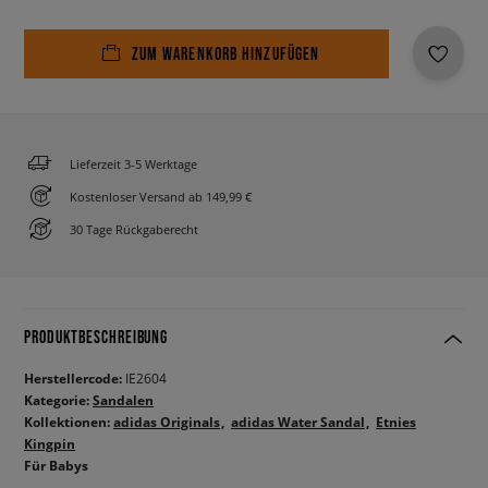
ZUM WARENKORB HINZUFÜGEN
Lieferzeit 3-5 Werktage
Kostenloser Versand ab 149,99 €
30 Tage Rückgaberecht
PRODUKTBESCHREIBUNG
Herstellercode:
IE2604
Kategorie:
Sandalen
Kollektionen:
adidas Originals
adidas Water Sandal
Etnies
Kingpin
Für Babys