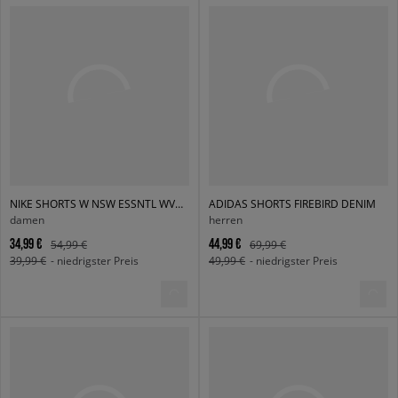
NIKE SHORTS W NSW ESSNTL WVN MR 3" SKORT
ADIDAS SHORTS FIREBIRD DENIM
damen
herren
34,99 €
44,99 €
54,99 €
69,99 €
39,99 €
- niedrigster Preis
49,99 €
- niedrigster Preis