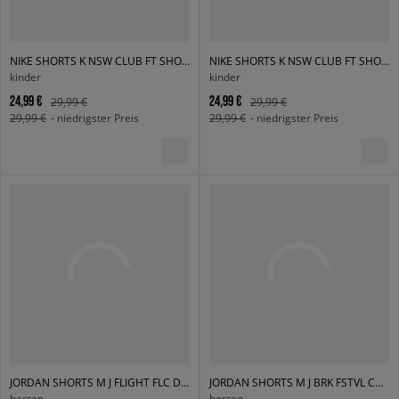
NIKE SHORTS K NSW CLUB FT SHORT LBR BOY
NIKE SHORTS K NSW CLUB FT SHORT LBR BOY
kinder
kinder
24,99 €
24,99 €
29,99 €
29,99 €
29,99 €
- niedrigster Preis
29,99 €
- niedrigster Preis
JORDAN SHORTS M J FLIGHT FLC DMND SHORT
JORDAN SHORTS M J BRK FSTVL CARGO SHORT
herren
herren