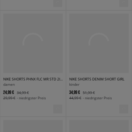
NIKE SHORTS PHNX FLC MR STD 2IN SHRT W NSW
NIKE SHORTS DENIM SHORT GIRL
damen
kinder
24,99 €
34,99 €
34,99 €
51,99 €
29,99 €
- niedrigster Preis
44,99 €
- niedrigster Preis