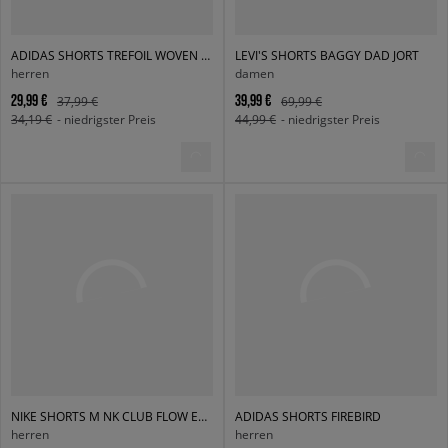
ADIDAS SHORTS TREFOIL WOVEN CARGO
LEVI'S SHORTS BAGGY DAD JORT
herren
damen
29,99 €
39,99 €
37,99 €
69,99 €
34,19 €
- niedrigster Preis
44,99 €
- niedrigster Preis
NIKE SHORTS M NK CLUB FLOW EMBSS FUTBOL
ADIDAS SHORTS FIREBIRD
herren
herren