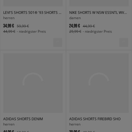
LEVI'S SHORTS 501® '93 SHORTS DARK INDIGO
NIKE SHORTS W NSW ESSNTL WVN HR 5" CRGO SH
herren
damen
34,99 €
24,99 €
59,99 €
44,99 €
44,99 €
- niedrigster Preis
29,99 €
- niedrigster Preis
ADIDAS SHORTS DENIM
ADIDAS SHORTS FIREBIRD SHO
herren
herren