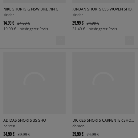
NIKE SHORTS G NSW BIKE 7IN G
JORDAN SHORTS ESS WOVEN SHORT GIRL
kinder
kinder
14,99 €
29,99 €
24,99 €
34,99 €
19,99 €
- niedrigster Preis
31,49 €
- niedrigster Preis
ADIDAS SHORTS 3S SHO
DICKIES SHORTS CARPENTER SHORT JEANS 1993 7 INCH
herren
damen
34,99 €
39,99 €
39,99 €
74,99 €