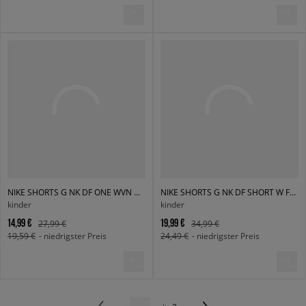
NIKE SHORTS G NK DF ONE WVN HR SHORT GIRL
NIKE SHORTS G NK DF SHORT W FM SPORT GIRL
kinder
kinder
14,99 €
19,99 €
27,99 €
34,99 €
19,59 €
- niedrigster Preis
24,49 €
- niedrigster Preis