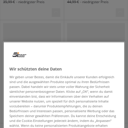
35,99 €
- niedrigster Preis
44,99 €
- niedrigster Preis
Wir schützten deine Daten
Wir geben unser Bestes, damit die Einkäufe unserer Kunden erfolgreich
sind und die ausgewählten Produkte optimal zu ihren Bedürfnissen
DICKIES SHORTS HIGH WAIST JEAN SHORTS W 5 INCH
JORDAN SHORTS JDG WJ SPORT DIAMOND AOP G
passen. Dabei handeln wir stets unter voller Wahrung der Sicherheit
sämtlicher personenbezogener Daten. Klicke auf „OK“, wenn du damit
damen
kinder
einverstanden bist, dass wir Informationen über dein Verhalten auf
34,99 €
29,99 €
69,99 €
39,99 €
unserer Website nutzen, um speziell für dich personalisierte Inhalte
39,99 €
- niedrigster Preis
34,99 €
- niedrigster Preis
vorzubereiten – darunter Produktempfehlungen, die zu deinen
Bedürfnissen und Interessen passen, personalisierte Werbung oder das
Speichern deiner gewählten Präferenzen. Du kannst deine Entscheidung
und die Cookie-Einstellungen jederzeit ändern, indem du „Anpassen“
wählst. Wenn du keine personalisierten Produktangebote erhalten