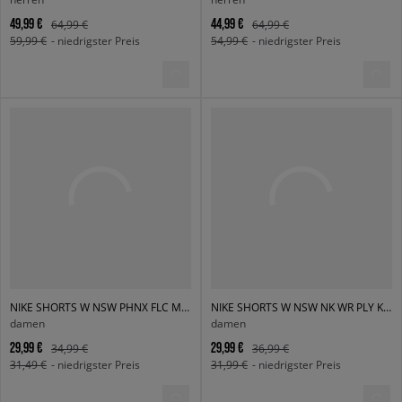
49,99 €
44,99 €
64,99 €
64,99 €
59,99 €
- niedrigster Preis
54,99 €
- niedrigster Preis
NIKE SHORTS W NSW PHNX FLC MR STD 4IN
NIKE SHORTS W NSW NK WR PLY KNT MR 2" SHRT
damen
damen
29,99 €
29,99 €
34,99 €
36,99 €
31,49 €
- niedrigster Preis
31,99 €
- niedrigster Preis