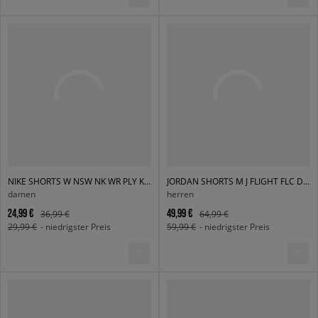
NIKE SHORTS W NSW NK WR PLY KNT MR 2" SHRT
JORDAN SHORTS M J FLIGHT FLC DMND SHORT
damen
herren
24,99 €
49,99 €
36,99 €
64,99 €
29,99 €
- niedrigster Preis
59,99 €
- niedrigster Preis