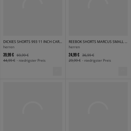
DICKIES SHORTS 993 11 INCH CARPENTER SHORT JEANS
REEBOK SHORTS MARCUS SMALL LOGO FLEECE SHORTS
herren
herren
39,99 €
24,99 €
69,99 €
36,99 €
44,99 €
- niedrigster Preis
29,99 €
- niedrigster Preis