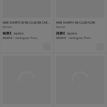
NIKE SHORTS M NK CLUB BB CARGO SHORT
NIKE SHORTS NK CLUB FLOW
herren
herren
44,99 €
34,99 €
54,99 €
39,99 €
49,49 €
- niedrigster Preis
35,99 €
- niedrigster Preis