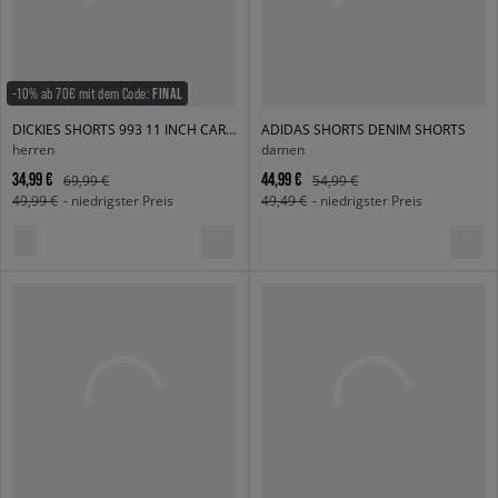
-10% ab 70€ mit dem Code:
FINAL
DICKIES SHORTS 993 11 INCH CARPENTER SHORT JEANS
ADIDAS SHORTS DENIM SHORTS
herren
damen
34,99 €
44,99 €
69,99 €
54,99 €
49,99 €
- niedrigster Preis
49,49 €
- niedrigster Preis