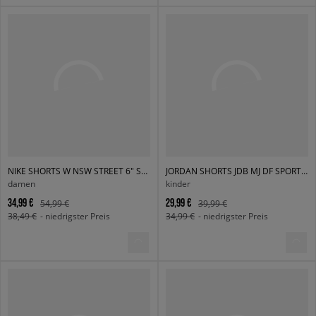
NIKE SHORTS W NSW STREET 6" SATIN GX SHRT
JORDAN SHORTS JDB MJ DF SPORT DIAMOND SHORT BOY
damen
kinder
34,99 €
29,99 €
54,99 €
39,99 €
38,49 €
- niedrigster Preis
34,99 €
- niedrigster Preis