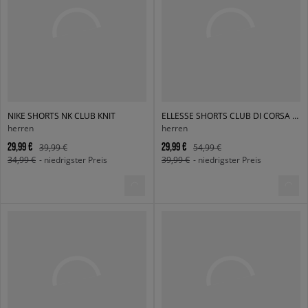
NIKE SHORTS NK CLUB KNIT
ELLESSE SHORTS CLUB DI CORSA SHORT
herren
herren
29,99 €
29,99 €
39,99 €
54,99 €
34,99 €
- niedrigster Preis
39,99 €
- niedrigster Preis