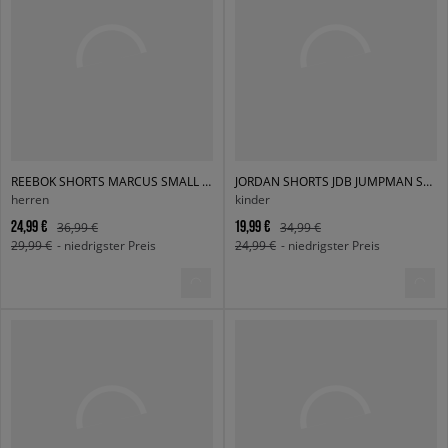
REEBOK SHORTS MARCUS SMALL LOGO FLEECE SHORTS
JORDAN SHORTS JDB JUMPMAN SUSTAINABLE SHORT BOY
herren
kinder
24,99 €
19,99 €
36,99 €
34,99 €
29,99 €
- niedrigster Preis
24,99 €
- niedrigster Preis