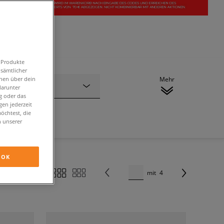
n Produkte
 sämtlicher
onen über dein
Mehr
Material
darunter
g oder das
en jederzeit
öchtest, die
n unserer
OK
mit
4