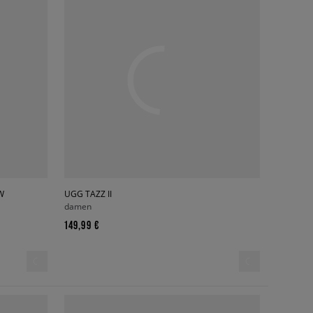
W
UGG TAZZ II
damen
149,99 €