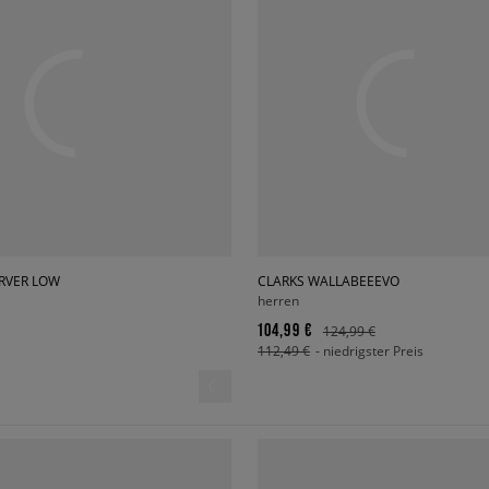
ARVER LOW
CLARKS WALLABEEEVO
herren
104,99 €
124,99 €
112,49 €
- niedrigster Preis