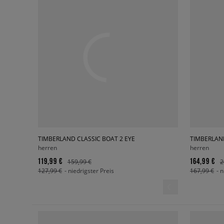
TIMBERLAND CLASSIC BOAT 2 EYE
TIMBERLAND
herren
herren
119,99 €
164,99 €
159,99 €
2
127,99 €
- niedrigster Preis
167,99 €
- 