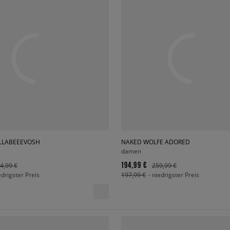
LLABEEEVOSH
NAKED WOLFE ADORED
damen
194,99 €
4,99 €
259,99 €
edrigster Preis
197,99 €
- niedrigster Preis