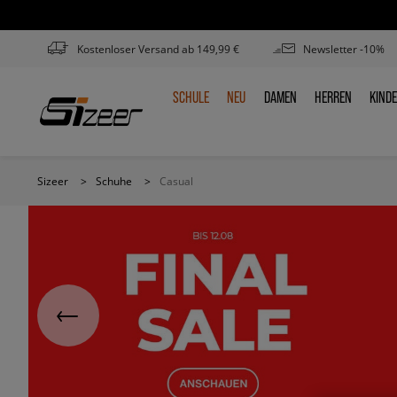
Kostenloser Versand ab 149,99 €
Newsletter -10%
SCHULE
NEU
DAMEN
HERREN
KIND
SCHULE
NEU
DAMEN
HERREN
KIN
Sizeer
>
Schuhe
>
Casual