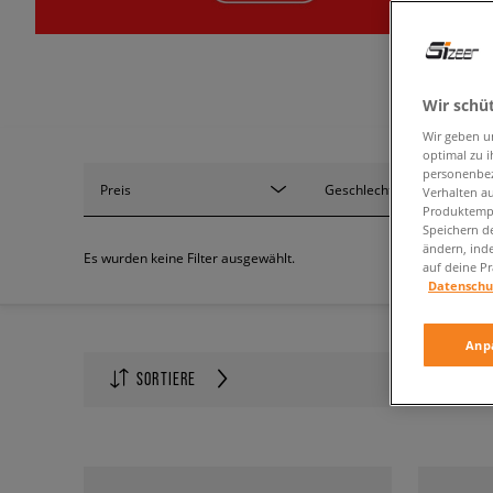
Wir schü
Wir geben u
optimal zu i
personenbez
Preis
Geschlecht
Verhalten au
Produktempf
Speichern d
ändern, ind
Es wurden keine Filter ausgewählt.
auf deine Pr
Datenschu
Anp
Anzahl auf
SORTIERE
60