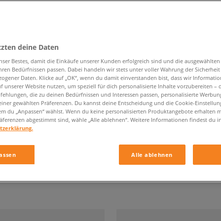
tzten deine Daten
CASUAL SCHUHE
nser Bestes, damit die Einkäufe unserer Kunden erfolgreich sind und die ausgewählte
hren Bedürfnissen passen. Dabei handeln wir stets unter voller Wahrung der Sicherheit
ogener Daten. Klicke auf „OK“, wenn du damit einverstanden bist, dass wir Informati
Grösse
Marke
f unserer Website nutzen, um speziell für dich personalisierte Inhalte vorzubereiten – 
ehlungen, die zu deinen Bedürfnissen und Interessen passen, personalisierte Werbun
einer gewählten Präferenzen. Du kannst deine Entscheidung und die Cookie-Einstellung
em du „Anpassen“ wählst. Wenn du keine personalisierten Produktangebote erhalten m
äferenzen abgestimmt sind, wähle „Alle ablehnen“. Weitere Informationen findest du i
tzerklärung.
assen
Alle ablehnen
 der Seite
mit
196
Ergebnisse