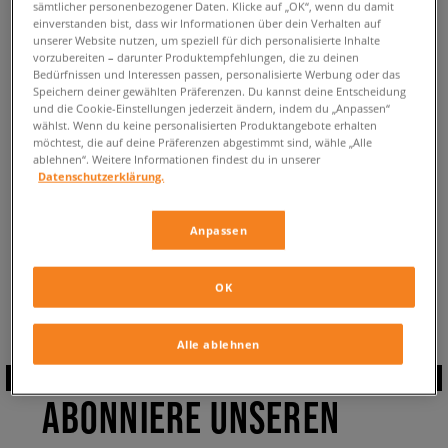
sämtlicher personenbezogener Daten. Klicke auf „OK“, wenn du damit
09:00-17:00 Uhr
einverstanden bist, dass wir Informationen über dein Verhalten auf
unserer Website nutzen, um speziell für dich personalisierte Inhalte
vorzubereiten – darunter Produktempfehlungen, die zu deinen
KUNDENDIENST@SIZEER.DE
Bedürfnissen und Interessen passen, personalisierte Werbung oder das
Speichern deiner gewählten Präferenzen. Du kannst deine Entscheidung
und die Cookie-Einstellungen jederzeit ändern, indem du „Anpassen“
wählst. Wenn du keine personalisierten Produktangebote erhalten
RÜCKGABE UND REKLAMATION
möchtest, die auf deine Präferenzen abgestimmt sind, wähle „Alle
ablehnen“. Weitere Informationen findest du in unserer
Datenschutzerklärung.
ÜBER SIZEER.DE
Anpassen
OK
ZURÜCK
Alle ablehnen
ABONNIERE UNSEREN