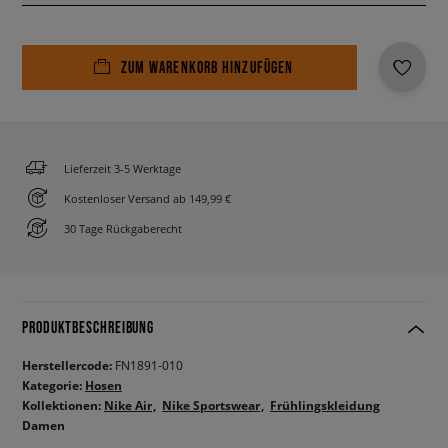
ZUM WARENKORB HINZUFÜGEN
Lieferzeit 3-5 Werktage
Kostenloser Versand ab 149,99 €
30 Tage Rückgaberecht
PRODUKTBESCHREIBUNG
Herstellercode:
FN1891-010
Kategorie:
Hosen
Kollektionen:
Nike Air
Nike Sportswear
Frühlingskleidung
Damen