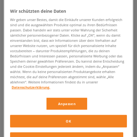
ZURÜCK ZUM SHOP
Wir schützten deine Daten
Wir geben unser Bestes, damit die Einkäufe unserer Kunden erfolgreich
sind und die ausgewählten Produkte optimal zu ihren Bedürfnissen
passen. Dabei handeln wir stets unter voller Wahrung der Sicherheit
sämtlicher personenbezogener Daten. Klicke auf „OK“, wenn du damit
Turnbeutel bei Sizeer
einverstanden bist, dass wir Informationen über dein Verhalten auf
unserer Website nutzen, um speziell für dich personalisierte Inhalte
vorzubereiten – darunter Produktempfehlungen, die zu deinen
Heutzutage sind Beutel ein unverzichtbares Attribut eines jeden
Bedürfnissen und Interessen passen, personalisierte Werbung oder das
Streetwear-Liebhabers. Sie haben die Herzen aller Modefreaks im
Speichern deiner gewählten Präferenzen. Du kannst deine Entscheidung
und die Cookie-Einstellungen jederzeit ändern, indem du „Anpassen“
Sturm erobert - ihr originelles Design und ihre Funktionalität werden von
wählst. Wenn du keine personalisierten Produktangebote erhalten
Millionen geliebt. Vor allem zeichnen sich die Beutel durch eine
möchtest, die auf deine Präferenzen abgestimmt sind, wähle „Alle
Kombination aus nie dagewesener Leichtigkeit und Kapazität aus.
ablehnen“. Weitere Informationen findest du in unserer
Vergiss Accessoires wie traditionelle, schwere Rucksäcke - diese Phase
Datenschutzerklärung.
ist vorbei. Jetzt konzentrieren wir uns auf die Bewegungsfreiheit und den
Komfort, die du in den Rückentaschen findest. Im Angebot von Sizeer
Anpassen
findest du viele stylische Vorschläge von den besten Streetwear-Marken:
Vans, Confront, Converse, adidas. Vervollständige dein Outfit mit einem
originellen Beutel und genieße den Komfort von Sizeer!
OK
Der Beutel und seine Anfänge