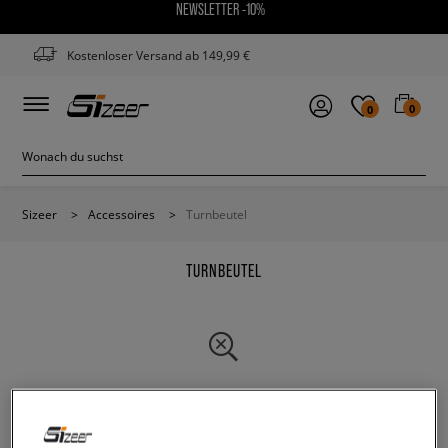
NEWSLETTER -10%
Kostenloser Versand ab 149,99 €
0
0
Sizeer
>
Accessoires
>
Turnbeutel
TURNBEUTEL
Ändere den Suchbegriff. Versuche, weniger Filter zu
verwenden.