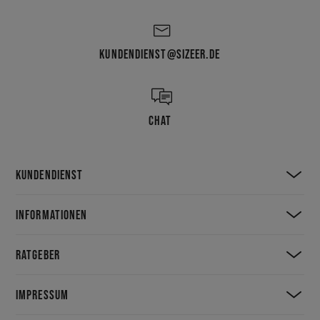
für eine Vielzahl von Aktivitäten. Er bietet Platz für viele kleine
Gegenstände und seine auf Schnüren basierende Konstruktion sorgt für
deinen Komfort. Bei Sizeer findest du den richtigen Beutel für dich.
KUNDENDIENST@SIZEER.DE
CHAT
KUNDENDIENST
INFORMATIONEN
RATGEBER
IMPRESSUM