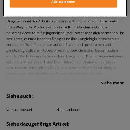
Alle ablehnen
Ursprünglich wurden Sportbeutel vor allem von Arbeitern, Seeleuten
und Hafenarbeitern verwendet, die eine robuste, leicht zu handhabende
und luftige Möglichkeit brauchten, um Werkzeuge oder andere wichtige
Dinge während der Arbeit zu verstauen. Heute haben die
Turnbeutel
ihren Weg in die Mode- und Straßenkultur gefunden und sind ein
beliebtes Accessoire für Jugendliche und Erwachsene gleichermaßen. Ihr
schlichtes, minimalistisches Design und ihre Langlebigkeit machen sie
zur idealen Wahl für alle, die auf der Suche nach praktischen und
gleichzeitig stylischen Accessoires sind. Seit die ersten Beutelmodelle
auf den Markt kamen, haben sich ihr Design und ihre Funktionalität stark
verändert. Alles, um sich den Bedürfnissen der modernen Benutzer
anzupassen. Heute gibt es Beutel aus verschiedenen Materialien, in
unterschiedlichen Größen und Farben, die eine Vielzahl von
Kundenwünschen und Vorlieben erfüllen. Trotz dieser Veränderungen
Siehe mehr
haben sich die Sportbeutel ihren ungewöhnlichen Charme und ihre
Funktionalität bewahrt.
Siehe auch:
Komfort und Funktionalität in einem
Vans turnbeutel
Nike turnbeutel
Beutel fallen durch ihre einzigartige Konstruktion auf. Dieses Modell
wird in der Regel aus superleichten Materialien wie Polyester oder Nylon
Siehe dazugehörige Artikel:
hergestellt, sodass du sicher sein kannst, dass sie dir wirklich viele