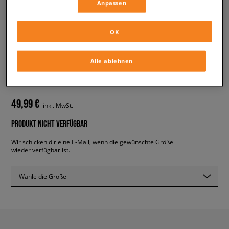
Anpassen
OK
ADIDAS ALPHABOUNCE RC M
Alle ablehnen
herren, sneaker
49,99 €
inkl. MwSt.
PRODUKT NICHT VERFÜGBAR
Wir schicken dir eine E-Mail, wenn die gewünschte Größe
wieder verfügbar ist.
Wähle die Größe