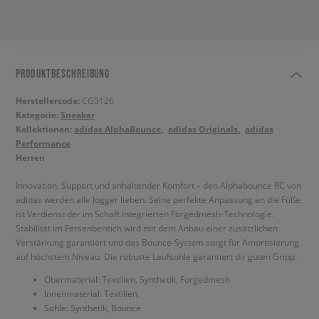
PRODUKTBESCHREIBUNG
Herstellercode:
CG5126
Kategorie:
Sneaker
Kollektionen:
adidas AlphaBounce
adidas Originals
adidas
Performance
Herren
Innovation, Support und anhaltender Komfort – den Alphabounce RC von
adidas werden alle Jogger lieben. Seine perfekte Anpassung an die Füße
ist Verdienst der im Schaft integrierten Forgedmesh-Technologie.
Stabilität im Fersenbereich wird mit dem Anbau einer zusätzlichen
Verstärkung garantiert und das Bounce-System sorgt für Amortisierung
auf höchstem Niveau. Die robuste Laufsohle garantiert dir guten Gripp.
Obermaterial: Textilien, Synthetik, Forgedmesh
Innenmaterial: Textilien
Sohle: Synthetik, Bounce