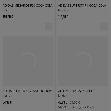
ADIDAS MEGARIDE F50 COCA COLA
ADIDAS SUPERSTAR II COCA-COLA
herren
herren
189,99 €
119,99 €
ADIDAS TERREX ANYLANDER R.RDY
ADIDAS SUPERSTAR II CF C
herren
kinder
84,99 €
49,99 €
69,99 €
54,99 €
- niedrigster Preis