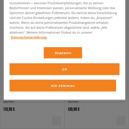
vorzubereiten – darunter Produktempfehlungen, die zu deinen
109,99 €
94,99 €
139,99 €
Bedürfnissen und Interessen passen, personalisierte Werbung oder das
99,99 €
- niedrigster Preis
Speichern deiner gewählten Präferenzen. Du kannst deine Entscheidung
und die Cookie-Einstellungen jederzeit ändern, indem du „Anpassen“
wählst. Wenn du keine personalisierten Produktangebote erhalten
möchtest, die auf deine Präferenzen abgestimmt sind, wähle „Alle
ablehnen“. Weitere Informationen findest du in unserer
Datenschutzerklärung.
Anpassen
OK
Alle ablehnen
ADIDAS HANDBALL SPEZIAL W
ADIDAS HANDBALL SPEZIAL W
damen
damen
119,99 €
109,99 €