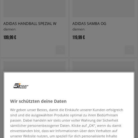
ADIDAS HANDBALL SPEZIAL W
ADIDAS SAMBA OG
damen
damen
109,99 €
119,99 €
Wir schützten deine Daten
Wir geben unser Bestes, damit die Einkäufe unserer Kunden erfolgreich
sind und die ausgewählten Produkte optimal zu ihren Bedürfnissen
passen. Dabei handeln wir stets unter voller Wahrung der Sicherheit
sämtlicher personenbezogener Daten. Klicke auf „OK“, wenn du damit
ADIDAS HANDBALL SPEZIAL W
ADIDAS ADISTAR XLG 2.0
einverstanden bist, dass wir Informationen über dein Verhalten auf
damen
herren
unserer Website nutzen, um speziell für dich personalisierte Inhalte