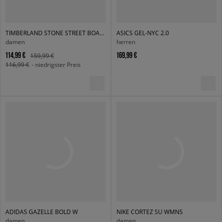
TIMBERLAND STONE STREET BOAT SHOE
ASICS GEL-NYC 2.0
damen
herren
114,99 €
169,99 €
159,99 €
116,99 €
- niedrigster Preis
ADIDAS GAZELLE BOLD W
NIKE CORTEZ SU WMNS
damen
damen