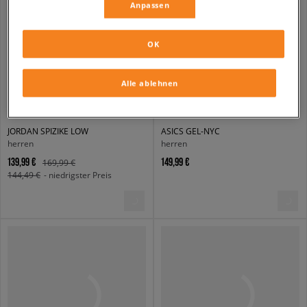
Anpassen
OK
Alle ablehnen
JORDAN SPIZIKE LOW
ASICS GEL-NYC
herren
herren
139,99 €
149,99 €
169,99 €
144,49 €
- niedrigster Preis