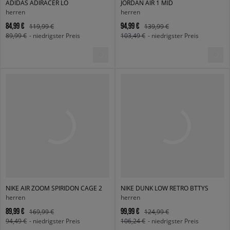
ADIDAS ADIRACER LO
JORDAN AIR 1 MID
herren
herren
84,99 €
94,99 €
119,99 €
139,99 €
89,99 €
- niedrigster Preis
103,49 €
- niedrigster Preis
NIKE AIR ZOOM SPIRIDON CAGE 2
NIKE DUNK LOW RETRO BTTYS
herren
herren
89,99 €
99,99 €
169,99 €
124,99 €
94,49 €
- niedrigster Preis
106,24 €
- niedrigster Preis