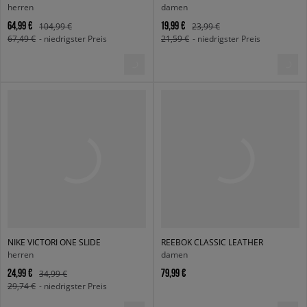
herren
damen
64,99 €
19,99 €
104,99 €
23,99 €
67,49 €
- niedrigster Preis
21,59 €
- niedrigster Preis
NIKE VICTORI ONE SLIDE
REEBOK CLASSIC LEATHER
herren
damen
24,99 €
79,99 €
34,99 €
29,74 €
- niedrigster Preis