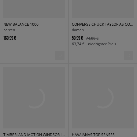
NEW BALANCE 1000
CONVERSE CHUCK TAYLOR AS CORE HI
herren
damen
169,99 €
59,99 €
74,99 €
63,74 €
- niedrigster Preis
TIMBERLAND MOTION WINDSOR LOW LACE SNEAKER
HAVAIANAS TOP SENSES