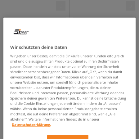
Wir schützten deine Daten
Wir geben unser Bestes, damit die Einkäufe unserer Kunden erfolgreich
sind und die ausgewählten Produkte optimal zu ihren Bedürfnissen
passen. Dabei handeln wir stets unter voller Wahrung der Sicherheit
sämtlicher personenbezogener Daten. Klicke auf „OK“, wenn du damit
einverstanden bist, dass wir Informationen über dein Verhalten auf
unserer Website nutzen, um speziell für dich personalisierte Inhalte
TIMBERLAND BOAT 3-EYE CLASSIC LUG
VANS KNU SKOOL
vorzubereiten – darunter Produktempfehlungen, die zu deinen
herren
herren
Bedürfnissen und Interessen passen, personalisierte Werbung oder das
Speichern deiner gewählten Präferenzen. Du kannst deine Entscheidung
164,99 €
69,99 €
209,99 €
94,99 €
und die Cookie-Einstellungen jederzeit ändern, indem du „Anpassen“
167,99 €
- niedrigster Preis
75,99 €
- niedrigster Preis
wählst. Wenn du keine personalisierten Produktangebote erhalten
möchtest, die auf deine Präferenzen abgestimmt sind, wähle „Alle
ablehnen“. Weitere Informationen findest du in unserer
Datenschutzerklärung.