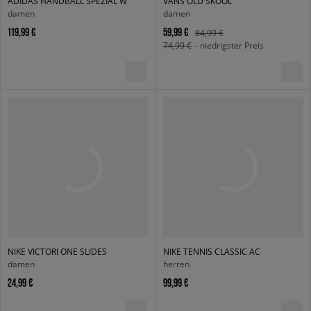
ADIDAS HANDBALL SPEZIAL W
VANS OLD SKOOL
damen
damen
119,99 €
59,99 €
84,99 €
74,99 €
- niedrigster Preis
NIKE VICTORI ONE SLIDES
NIKE TENNIS CLASSIC AC
damen
herren
24,99 €
99,99 €