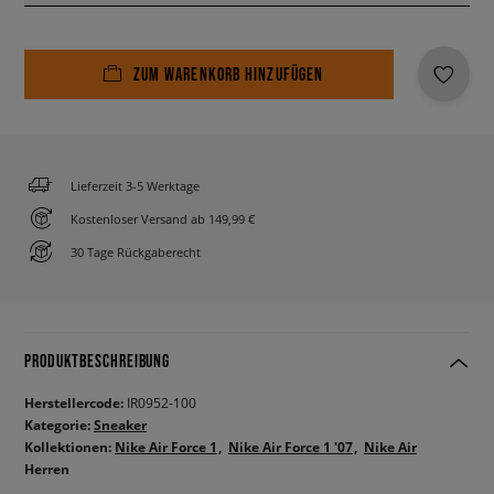
ZUM WARENKORB HINZUFÜGEN
Lieferzeit 3-5 Werktage
Kostenloser Versand ab 149,99 €
30 Tage Rückgaberecht
PRODUKTBESCHREIBUNG
Herstellercode:
IR0952-100
Kategorie:
Sneaker
Kollektionen:
Nike Air Force 1
Nike Air Force 1 '07
Nike Air
Herren