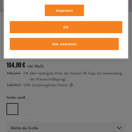
-10% ab 70€ mit dem Code:
FINAL
Anpassen
OK
NIKE AIR FORCE 1 '07 LOW
LV8 TECH
Alle ablehnen
herren, sneaker
104,99 €
inkl. MwSt.
106,24 €
-1%
(der niedrigste Preis der letzten 30 Tage vor Anwendung
der Preisermäßigung)
124,99 €
-16%
(ursprünglicher Preis)
Farbe:
weiß
Wähle die Größe