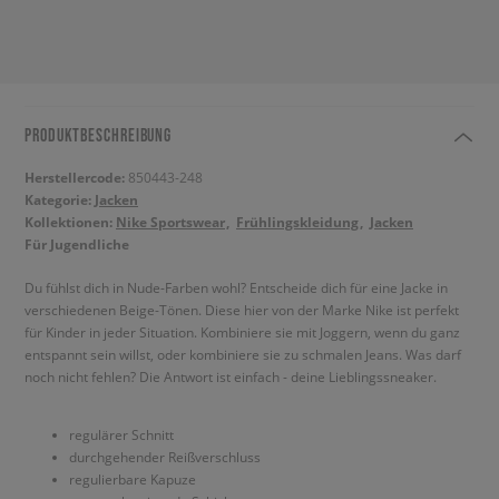
PRODUKTBESCHREIBUNG
Herstellercode:
850443-248
Kategorie:
Jacken
Kollektionen:
Nike Sportswear
Frühlingskleidung
Jacken
Für Jugendliche
Du fühlst dich in Nude-Farben wohl? Entscheide dich für eine Jacke in
verschiedenen Beige-Tönen. Diese hier von der Marke Nike ist perfekt
für Kinder in jeder Situation. Kombiniere sie mit Joggern, wenn du ganz
entspannt sein willst, oder kombiniere sie zu schmalen Jeans. Was darf
noch nicht fehlen? Die Antwort ist einfach - deine Lieblingssneaker.
regulärer Schnitt
durchgehender Reißverschluss
regulierbare Kapuze