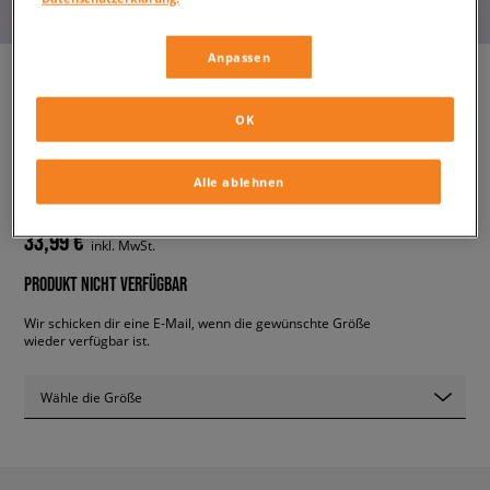
Anpassen
OK
NIKE JACKE SPORTSWEAR
WINDRUNNER BOY
kinder, jacken
Alle ablehnen
33,99 €
inkl. MwSt.
PRODUKT NICHT VERFÜGBAR
Wir schicken dir eine E-Mail, wenn die gewünschte Größe
wieder verfügbar ist.
Wähle die Größe