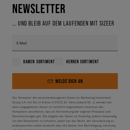
NEWSLETTER
... UND BLEIB AUF DEM LAUFENDEN MIT SIZEER
E-Mail
DAMEN SORTIMENT
HERREN SORTIMENT
MELDE DICH AN
Der Verwalter der personenbezogenen Daten ist Marketing Investment
Group S.A. mit Sitz in Erkner (15537), Dr. Hans-Lebach-Str. 2, werden die
oben angegebenen Daten im rechtlich begründeten Interesse des
Verwalters verarbeitet, das als Vermarktung der eigenen Produkte und
Dienstleistungen gilt. Die Angabe der Daten ist freiwillig, jedoch notwendig,
um den Newsletter zu erhalten. Jeder hat das Recht, der Verarbeitung zu
widersprechen sowie Auskunft über die Daten, ihre Berichtigung, Löschung