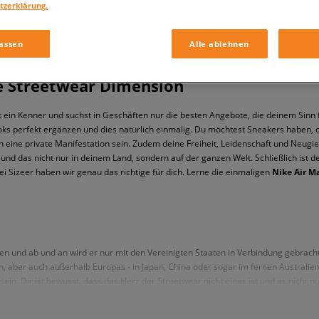
tzerklärung.
assen
Alle ablehnen
ue Streetwear Dimension
ist ein Kenner und suchst in Geschäften nur die besten Angebote, die deinem Sin
ooks perfekt ergänzen und dies natürlich einmalig. Du möchtest Sneakers haben, d
ch eine private Manifestation sein. Zudem deine Freiheit, Leidenschaft und Neugi
en und das nicht nur in deinem Land, sondern auf der ganzen Welt. Schließlich ist d
 bei Sizeer haben wir genau das richtige für dich. Lerne die einmaligen
Nike Air M
 und ab und an wird er nur mit den Vereinigten Staaten in Verbindung gebracht,
n, aber auch außerhalb Europas - in Japan, China oder sogar im fernen Australie
ein. Dir ist bewusst, dass das Herz der Streetwear nicht eines ist und es nicht n
Kicks zu finden ist, einschließlich einiger
Air Max Exosense
Modellen. Aber auch
ns der Street Fashion auf der Welt vereinen. Die einzigartige Freiheit, für die wi