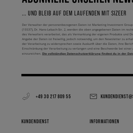
... UND BLEIB AUF DEM LAUFENDEN MIT SIZEER
Der Verwalter der personenbezogenen Daten ist Marketing Investment Group S.
(15537), Dr. Hans-Lebach-Str. 2, werden die oben angegebenen Daten im rech
des Verwalters verarbeitet, das als Vermarktung der eigenen Produkte und Die
Angabe der Daten ist freiwillig, jedoch notwendig, um den Newsletter zu erhal
der Verarbeitung zu widersprechen sowie Auskunft über die Daten, ihre Beric
Einschränkung der Verarbeitung zu verlangen und eine Beschwerde bei einer
Die vollständige Datenschutzerklärung findest du in der Dat
einzureichen.
+49 30 217 809 55
KUNDENDIENST@S
KUNDENDIENST
INFORMATIONEN