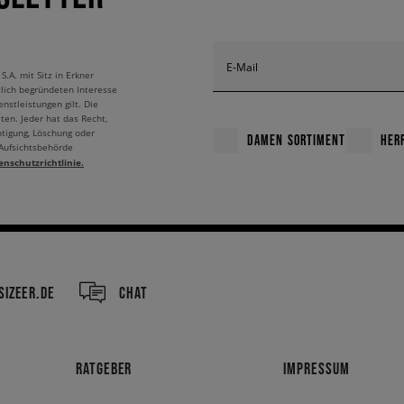
E-Mail
A. mit Sitz in Erkner
tlich begründeten Interesse
nstleistungen gilt. Die
ten. Jeder hat das Recht,
htigung, Löschung oder
DAMEN SORTIMENT
HER
 Aufsichtsbehörde
enschutzrichtlinie.
IZEER.DE
CHAT
RATGEBER
IMPRESSUM