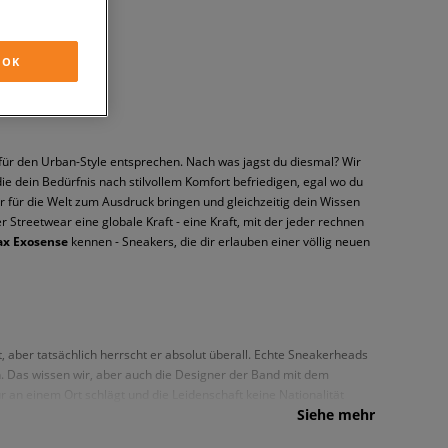
OK
n für den Urban-Style entsprechen. Nach was jagst du diesmal? Wir
ie dein Bedürfnis nach stilvollem Komfort befriedigen, egal wo du
er für die Welt zum Ausdruck bringen und gleichzeitig dein Wissen
er Streetwear eine globale Kraft - eine Kraft, mit der jeder rechnen
ax Exosense
kennen - Sneakers, die dir erlauben einer völlig neuen
 aber tatsächlich herrscht er absolut überall. Echte Sneakerheads
n. Das wissen wir, aber auch die Designer der Band mit dem
ur an einem Ort schlägt und die Leidenschaft keine Nationalität
Siehe mehr
 ohne ein bestimmtes Label wissen wir, dass diese Schuhe die
r sie lieben, entsteht aus der Kombination einer sportlichen