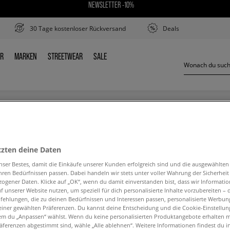
NEWSLETTER -10%
30 Tage kostenloser Rückversand
Deals
ER
MARKEN
STREETWEAR
SALE
DER
MARKEN
STREETWEAR
SALE
NIKE AIR MAX EXOSENSE
tzten deine Daten
nser Bestes, damit die Einkäufe unserer Kunden erfolgreich sind und die ausgewählte
hren Bedürfnissen passen. Dabei handeln wir stets unter voller Wahrung der Sicherheit
ogener Daten. Klicke auf „OK“, wenn du damit einverstanden bist, dass wir Informati
f unserer Website nutzen, um speziell für dich personalisierte Inhalte vorzubereiten – 
ehlungen, die zu deinen Bedürfnissen und Interessen passen, personalisierte Werbun
den Suchbegriff. Versuche, weniger Filter zu ve
einer gewählten Präferenzen. Du kannst deine Entscheidung und die Cookie-Einstellung
em du „Anpassen“ wählst. Wenn du keine personalisierten Produktangebote erhalten m
äferenzen abgestimmt sind, wähle „Alle ablehnen“. Weitere Informationen findest du i
ZURÜCK ZUM SHOP