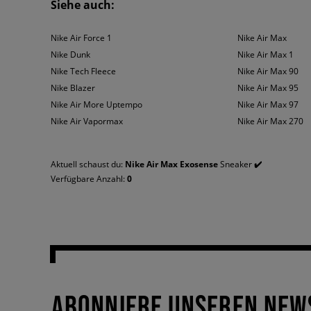
Siehe auch:
Leichtigkeit, der Liebe zum Detail und dem Wunsch nach einem perfe
schwierig sein, aber die Designer haben sich dem Anlass angepasst 
Nike Air Force 1
Nike Air Max
Nike Air Max Exosense - die Wahl der Ke
Nike Dunk
Nike Air Max 1
Nike Tech Fleece
Nike Air Max 90
Du fragst dich sicher warum es sich lohnt, auf genau dieses Modell z
Nike Blazer
Nike Air Max 95
und einen ausdrucksstarken Look, der nicht zu übersehen ist. Darübe
Nike Air More Uptempo
Nike Air Max 97
garantieren Kicks in All-White, All-Black, oder welche im schwarz-
Nike Air Vapormax
Nike Air Max 270
eindeutig einen Bezug zum Weltraum, das deinen Styles nicht nur ein
Fans von Cyberpunk Elementen in Alltags-Looks, aber auch allen and
zeichnen sich auch durch einen wirklich meisterhaften Komfort aus,
Aktuell schaust du:
Nike Air Max Exosense
Sneaker
✔️
Textilobermaterial und das weiche Material im Schuhinnerem - all di
Verfügbare Anzahl:
0
ABONNIERE UNSEREN NEW