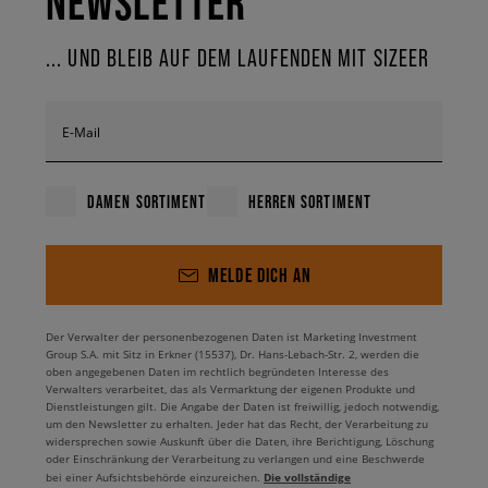
NEWSLETTER
sporty Look
... UND BLEIB AUF DEM LAUFENDEN MIT SIZEER
Mit den Nike Air Vapormax Schuhen gewinnt jeder Style +100 Punkte an
Originalität! Ihr innovatives Design und ihre außergewöhnliche
Technologie sind ein Blickfang und begeistern sowohl sportliche
Lifestyle-Fans als auch echte Streetstyle-Fans. Egal, ob du sie mit Jeans
E-Mail
und T-Shirt oder mit einem sportlichen Kleid kombinierst, die Nike
Vapormax Schuhe verleihen jedem Outfit einen einzigartigen Charakter
und Dynamik. Die Vapormaxe verleihen selbst minimalistischen Looks
DAMEN SORTIMENT
HERREN SORTIMENT
eine einzigartige Note. Ihre moderne Form wird Fans von angesagten
Designs, aber auch allen Liebhabern ausdrucksstarker Details gefallen.
Du fragst dich, wie du die Nike
Air Vapormax
Schuhe kombinieren
MELDE DICH AN
kannst? Das ist ganz einfach! Du kannst sie mit Jogginghosen, Jeans und
Sommershorts kombinieren.
Der Verwalter der personenbezogenen Daten ist Marketing Investment
Es ist nicht zu leugnen, dass die Nike Air Vapormax Herren- und
Group S.A. mit Sitz in Erkner (15537), Dr. Hans-Lebach-Str. 2, werden die
Damenschuhe dank Rappern, Influencern und allen Trendsettern da
oben angegebenen Daten im rechtlich begründeten Interesse des
draußen zu den Ikonen von heute geworden sind. Ihr Einsatzbereich geht
Verwalters verarbeitet, das als Vermarktung der eigenen Produkte und
Dienstleistungen gilt. Die Angabe der Daten ist freiwillig, jedoch notwendig,
weit über den Sport hinaus. Du findest viele Versionen dieses Modells
um den Newsletter zu erhalten. Jeder hat das Recht, der Verarbeitung zu
auf dem Markt, sodass du sie problemlos an deinen individuellen Stil
widersprechen sowie Auskunft über die Daten, ihre Berichtigung, Löschung
anpassen kannst. Zusätzlich zu ihrem originellen Design bieten sie
oder Einschränkung der Verarbeitung zu verlangen und eine Beschwerde
Leichtigkeit, Dämpfung und Weichheit. Sie sind außerdem extrem leicht
Die vollständige
bei einer Aufsichtsbehörde einzureichen.