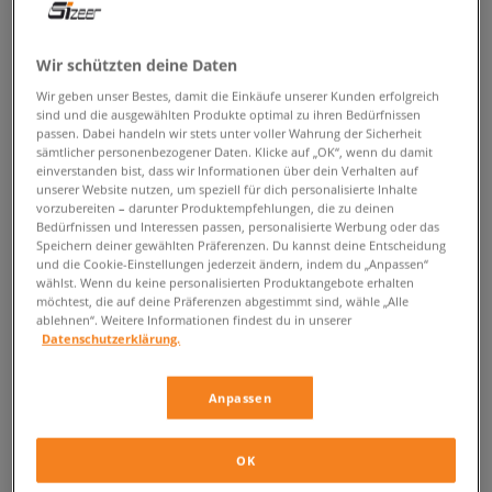
ZURÜCK ZUM SHOP
Wir schützten deine Daten
Wir geben unser Bestes, damit die Einkäufe unserer Kunden erfolgreich
sind und die ausgewählten Produkte optimal zu ihren Bedürfnissen
passen. Dabei handeln wir stets unter voller Wahrung der Sicherheit
Nike Air Vapormax – Must have im
sämtlicher personenbezogener Daten. Klicke auf „OK“, wenn du damit
einverstanden bist, dass wir Informationen über dein Verhalten auf
Kleiderschrank einer Trendsetterin
unserer Website nutzen, um speziell für dich personalisierte Inhalte
vorzubereiten – darunter Produktempfehlungen, die zu deinen
Bedürfnissen und Interessen passen, personalisierte Werbung oder das
Ich denke, jeder echte Trendsetter weiß, dass es auf Details ankommt.
Speichern deiner gewählten Präferenzen. Du kannst deine Entscheidung
Kopfbedeckung, Schmuck, Taschen und vor allem Schuhe. Sie sollten
und die Cookie-Einstellungen jederzeit ändern, indem du „Anpassen“
nicht nur bequem sein, sondern vor allem stylisch. Sie müssen auffallen,
wählst. Wenn du keine personalisierten Produktangebote erhalten
originell sein und jeden Passanten begeistern. Sie sollten einfach einen
möchtest, die auf deine Präferenzen abgestimmt sind, wähle „Alle
"Wow-Effekt" haben. Wenn du also gerade dabei bist, deine
ablehnen“. Weitere Informationen findest du in unserer
Datenschutzerklärung.
Schuhgarderobe aufzufrischen und auf der Suche nach einem echten
Designer-Sneaker bist, solltest du dich für den Nike Air
Vapormax
entscheiden. Das ist das perfekte Modell für alle, die davon träumen, auf
Anpassen
der Straße, auf einer Party oder bei einem Treffen mit Freunden aus der
Masse hervorzustechen. Diese Schuhe fallen nicht nur durch ihre
einzigartige Ästhetik auf, sondern bieten auch einen unvergleichlichen
OK
Komfort, mit dem du jeden Schritt genießen kannst, egal zu welchem