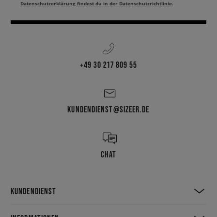
Datenschutzerklärung findest du in der Datenschutzrichtlinie.
und daher bequem. Du findest die Modelle aus der Nike Air
Vapormax
Serie auf sizeer.de und im stationären Handel. Probiere sie jetzt an!
+49 30 217 809 55
KUNDENDIENST@SIZEER.DE
CHAT
KUNDENDIENST