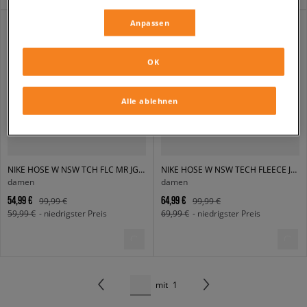
Anpassen
OK
Alle ablehnen
NIKE HOSE W NSW TCH FLC MR JGGR
NIKE HOSE W NSW TECH FLEECE JOGGER
damen
damen
54,99 €
64,99 €
99,99 €
99,99 €
59,99 €
- niedrigster Preis
69,99 €
- niedrigster Preis
mit
1