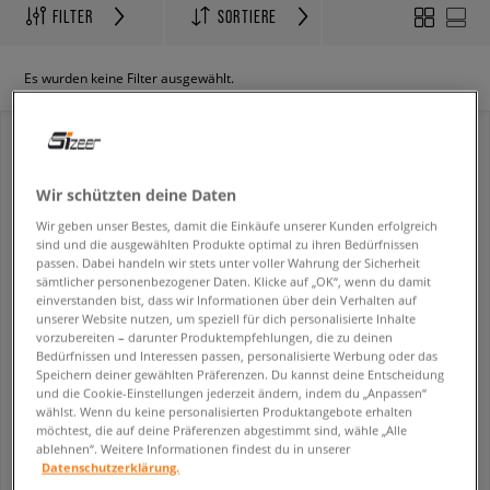
FILTER
SORTIERE
Es wurden keine Filter ausgewählt.
Wir schützten deine Daten
Wir geben unser Bestes, damit die Einkäufe unserer Kunden erfolgreich
sind und die ausgewählten Produkte optimal zu ihren Bedürfnissen
passen. Dabei handeln wir stets unter voller Wahrung der Sicherheit
sämtlicher personenbezogener Daten. Klicke auf „OK“, wenn du damit
einverstanden bist, dass wir Informationen über dein Verhalten auf
unserer Website nutzen, um speziell für dich personalisierte Inhalte
vorzubereiten – darunter Produktempfehlungen, die zu deinen
Bedürfnissen und Interessen passen, personalisierte Werbung oder das
NIKE HOSE TECH FLEECE JOGGER
NIKE SWEATSHIRT MIT REIßVERSCHLUSS Z KAPTUREM TECH FLEECE
Speichern deiner gewählten Präferenzen. Du kannst deine Entscheidung
herren
herren
und die Cookie-Einstellungen jederzeit ändern, indem du „Anpassen“
wählst. Wenn du keine personalisierten Produktangebote erhalten
89,99 €
94,99 €
529,99 €
möchtest, die auf deine Präferenzen abgestimmt sind, wähle „Alle
95,99 €
- niedrigster Preis
ablehnen“. Weitere Informationen findest du in unserer
Datenschutzerklärung.