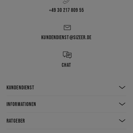
Schwarze, graue oder marineblaue Sweatshirts und Hosen passen zu
allem und sind perfekt für jede Situation. Denk daran, dass du auch
+49 30 217 809 55
Farben mischen und ein ganz anderes Oberteil als Unterteil tragen
kannst. Bist du bereit? Schau dir alle verfügbaren Sportswear Nike Tech
Fleece Modelle bei Sizeer und auf sizeer.de an.
KUNDENDIENST@SIZEER.DE
CHAT
KUNDENDIENST
INFORMATIONEN
RATGEBER