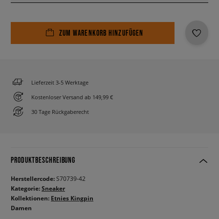
ZUM WARENKORB HINZUFÜGEN
Lieferzeit 3-5 Werktage
Kostenloser Versand ab 149,99 €
30 Tage Rückgaberecht
PRODUKTBESCHREIBUNG
Herstellercode:
S70739-42
Kategorie:
Sneaker
Kollektionen:
Etnies Kingpin
Damen