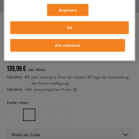
Anpassen
OK
SAUCONY PROGRID OMNI 9
OG
Alle ablehnen
damen, sneaker
139,99 €
inkl. MwSt.
152,99 €
-8%
(der niedrigste Preis der letzten 30 Tage vor Anwendung
der Preisermäßigung)
169,99 €
-18%
(ursprünglicher Preis)
Farbe:
silber
Wähle die Größe