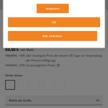
Anpassen
OK
BIRKENSTOCK ARIZONA
damen, flip-flops und badeschuhe
Alle ablehnen
89,99 €
inkl. MwSt.
104,99 €
-14%
(der niedrigste Preis der letzten 30 Tage vor Anwendung
der Preisermäßigung)
119,99 €
-25%
(ursprünglicher Preis)
Farbe:
braun
Wähle die Größe