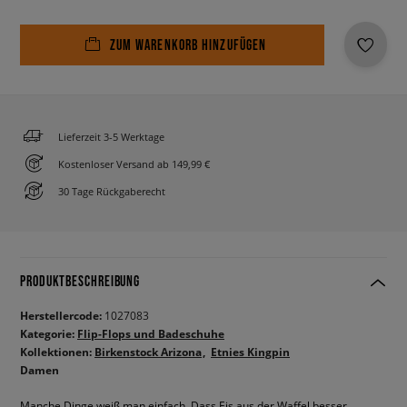
ZUM WARENKORB HINZUFÜGEN
Lieferzeit 3-5 Werktage
Kostenloser Versand ab 149,99 €
30 Tage Rückgaberecht
PRODUKTBESCHREIBUNG
Herstellercode:
1027083
Kategorie:
Flip-Flops und Badeschuhe
Kollektionen:
Birkenstock Arizona
Etnies Kingpin
Damen
Manche Dinge weiß man einfach. Dass Eis aus der Waffel besser