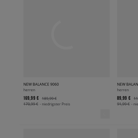
NEW BALANCE 9060
NEW BALAN
herren
herren
169,99 €
89,99 €
189,99 €
11
170,99 €
- niedrigster Preis
91,99 €
- ni