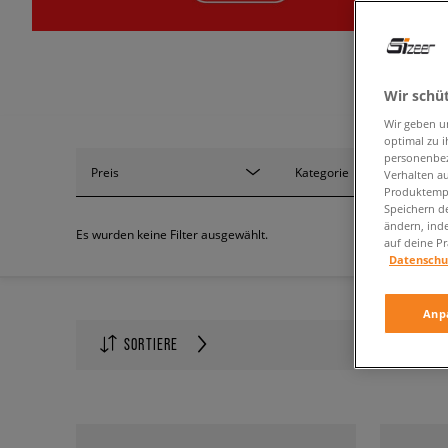
Wir schü
Wir geben u
optimal zu i
personenbez
Preis
Kategorie
Verhalten au
Produktempf
Speichern d
ändern, ind
Es wurden keine Filter ausgewählt.
auf deine Pr
Datenschu
Anp
Anzahl auf
SORTIERE
60