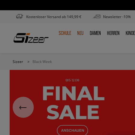
Kostenloser Versand ab 149,99 €
Newsletter -10%
SCHULE
NEU
DAMEN
HERREN
KIND
SCHULE
NEU
DAMEN
HERREN
KIN
Sizeer
>
Black Week