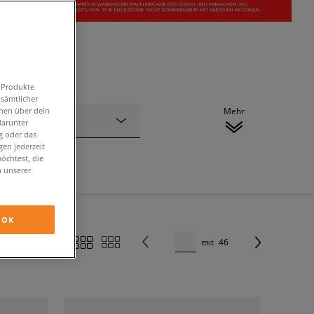
n Produkte
 sämtlicher
onen über dein
Mehr
Marke
darunter
g oder das
en jederzeit
öchtest, die
n unserer
OK
mit
46