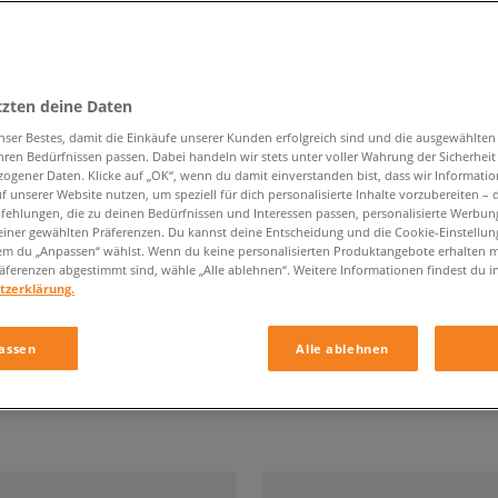
tzten deine Daten
BLACK FRIDAY 2026
nser Bestes, damit die Einkäufe unserer Kunden erfolgreich sind und die ausgewählte
hren Bedürfnissen passen. Dabei handeln wir stets unter voller Wahrung der Sicherheit
ogener Daten. Klicke auf „OK“, wenn du damit einverstanden bist, dass wir Informati
Unterkategorie
Geschlecht
f unserer Website nutzen, um speziell für dich personalisierte Inhalte vorzubereiten – 
ehlungen, die zu deinen Bedürfnissen und Interessen passen, personalisierte Werbun
einer gewählten Präferenzen. Du kannst deine Entscheidung und die Cookie-Einstellung
em du „Anpassen“ wählst. Wenn du keine personalisierten Produktangebote erhalten m
äferenzen abgestimmt sind, wähle „Alle ablehnen“. Weitere Informationen findest du i
tzerklärung.
assen
Alle ablehnen
 der Seite
mit
2729
Ergebnisse