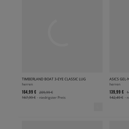
TIMBERLAND BOAT 3-EYE CLASSIC LUG
ASICS GEL-
herren
herren
164,99 €
139,99 €
209,99 €
1
167,99 €
- niedrigster Preis
142,49 €
- 