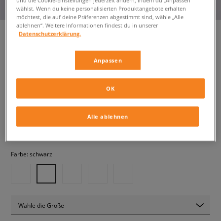
wählst. Wenn du keine personalisierten Produktangebote erhalten
möchtest, die auf deine Präferenzen abgestimmt sind, wähle „Alle
ablehnen“. Weitere Informationen findest du in unserer
Datenschutzerklärung.
BIRKENSTOCK ARIZONA
Anpassen
damen, flip-flops und badeschuhe
OK
69,99 €
inkl. MwSt.
74,99 €
-7%
(der niedrigste Preis der letzten 30 Tage vor Anwendung
Alle ablehnen
der Preisermäßigung)
89,99 €
-22%
(ursprünglicher Preis)
Farbe:
schwarz
Wähle die Größe