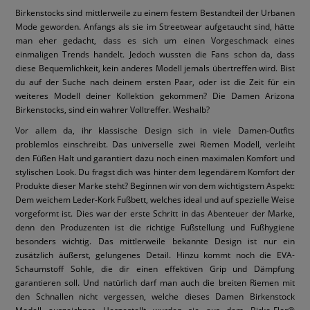
Birkenstocks sind mittlerweile zu einem festem Bestandteil der Urbanen
Mode geworden. Anfangs als sie im Streetwear aufgetaucht sind, hätte
man eher gedacht, dass es sich um einen Vorgeschmack eines
einmaligen Trends handelt. Jedoch wussten die Fans schon da, dass
diese Bequemlichkeit, kein anderes Modell jemals übertreffen wird. Bist
du auf der Suche nach deinem ersten Paar, oder ist die Zeit für ein
weiteres Modell deiner Kollektion gekommen? Die Damen Arizona
Birkenstocks, sind ein wahrer Volltreffer. Weshalb?
Vor allem da, ihr klassische Design sich in viele Damen-Outfits
problemlos einschreibt. Das universelle zwei Riemen Modell, verleiht
den Füßen Halt und garantiert dazu noch einen maximalen Komfort und
stylischen Look. Du fragst dich was hinter dem legendärem Komfort der
Produkte dieser Marke steht? Beginnen wir von dem wichtigstem Aspekt:
Dem weichem Leder-Kork Fußbett, welches ideal und auf spezielle Weise
vorgeformt ist. Dies war der erste Schritt in das Abenteuer der Marke,
denn den Produzenten ist die richtige Fußstellung und Fußhygiene
besonders wichtig. Das mittlerweile bekannte Design ist nur ein
zusätzlich äußerst, gelungenes Detail. Hinzu kommt noch die EVA-
Schaumstoff Sohle, die dir einen effektiven Grip und Dämpfung
garantieren soll. Und natürlich darf man auch die breiten Riemen mit
den Schnallen nicht vergessen, welche dieses Damen Birkenstock