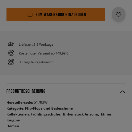
ZUM WARENKORB HINZUFÜGEN
Lieferzeit 3-5 Werktage
Kostenloser Versand ab 149,99 €
30 Tage Rückgaberecht
PRODUKTBESCHREIBUNG
Herstellercode:
51793W
Kategorie:
Flip-Flops und Badeschuhe
Kollektionen:
Frühlingsschuhe
Birkenstock Arizona
Etnies
Kingpin
Damen