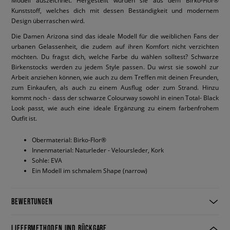
Modell auszeichnet. Hergestellt wurden sie aus dem Birko-Flor®
Kunststoff, welches dich mit dessen Beständigkeit und modernem
Design überraschen wird.
Die Damen Arizona sind das ideale Modell für die weiblichen Fans der
urbanen Gelassenheit, die zudem auf ihren Komfort nicht verzichten
möchten. Du fragst dich, welche Farbe du wählen solltest? Schwarze
Birkenstocks werden zu jedem Style passen. Du wirst sie sowohl zur
Arbeit anziehen können, wie auch zu dem Treffen mit deinen Freunden,
zum Einkaufen, als auch zu einem Ausflug oder zum Strand. Hinzu
kommt noch - dass der schwarze Colourway sowohl in einen Total- Black
Look passt, wie auch eine ideale Ergänzung zu einem farbenfrohem
Outfit ist.
Obermaterial: Birko-Flor®
Innenmaterial: Naturleder - Veloursleder, Kork
Sohle: EVA
Ein Modell im schmalem Shape (narrow)
BEWERTUNGEN
LIEFERMETHODEN UND RÜCKGABE