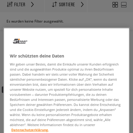
FILTER
SORTIERE
Es wurden keine Filter ausgewählt.
NEW
Wir schützten deine Daten
Wir geben unser Bestes, damit die Einkäufe unserer Kunden erfolgreich
sind und die ausgewählten Produkte optimal zu ihren Bedürfnissen
passen. Dabei handeln wir stets unter voller Wahrung der Sicherheit
sämtlicher personenbezogener Daten. Klicke auf „OK“, wenn du damit
einverstanden bist, dass wir Informationen über dein Verhalten auf
unserer Website nutzen, um speziell für dich personalisierte Inhalte
-10% ab 70€ mit dem Code:
FINAL
vorzubereiten – darunter Produktempfehlungen, die zu deinen
NEW BALANCE 1000
New Balance1000
Bedürfnissen und Interessen passen, personalisierte Werbung oder das
herren
herren
Speichern deiner gewählten Präferenzen. Du kannst deine Entscheidung
und die Cookie-Einstellungen jederzeit ändern, indem du „Anpassen“
169,99 €
104,99 €
169,99 €
wählst. Wenn du keine personalisierten Produktangebote erhalten
107,99 €
- niedrigster Preis
möchtest, die auf deine Präferenzen abgestimmt sind, wähle „Alle
ablehnen“. Weitere Informationen findest du in unserer
Datenschutzerklärung.