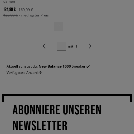
damen
124,99 €
169,99 €
125,99 €
- niedrigster Preis
mit
1
Aktuell schaust du:
New Balance 1000
Sneaker ✔️
Verfügbare Anzahl:
9
ABONNIERE UNSEREN
NEWSLETTER