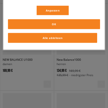
Anpassen
OK
Alle ablehnen
NEW BALANCE U1000
New Balance1000
damen
herren
169,99 €
134,99 €
169,99 €
135,99 €
- niedrigster Preis