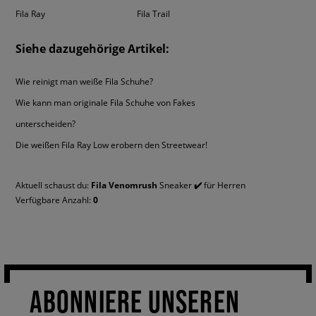
unangewendeter Verbesserungen in Form von originellen Formen,
Fila Ray
Fila Trail
Technologien, die wie auch die modernen Materialien den Tragekomfort
der Schuhe beeinflussen. Dann wird dich sicherlich freuen, dass das
Siehe dazugehörige Artikel:
Sizeer Angebot Hunderte von Herren Sneakers und High-Top Kicks
Modelle umfasst, die jeden Streetwear Style perfekt abrunden. Check
unser Angebot und wähle noch heute ein Paar, welches schon bald deine
Wie reinigt man weiße Fila Schuhe?
Vorzeige Kollektion vervollständigen wird.
Wie kann man originale Fila Schuhe von Fakes
unterscheiden?
Die weißen Fila Ray Low erobern den Streetwear!
Aktuell schaust du:
Fila Venomrush
Sneaker
✔️
für Herren
Verfügbare Anzahl:
0
ABONNIERE UNSEREN