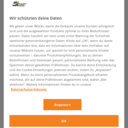
ZURÜCK ZUM SHOP
Wir schützten deine Daten
Wir geben unser Bestes, damit die Einkäufe unserer Kunden erfolgreich
sind und die ausgewählten Produkte optimal zu ihren Bedürfnissen
passen. Dabei handeln wir stets unter voller Wahrung der Sicherheit
Herren Sneakers der Marke Fila, an
sämtlicher personenbezogener Daten. Klicke auf „OK“, wenn du damit
einverstanden bist, dass wir Informationen über dein Verhalten auf
denen man nur schwer gleichgültig
unserer Website nutzen, um speziell für dich personalisierte Inhalte
vorbeigehen kann
vorzubereiten – darunter Produktempfehlungen, die zu deinen
Bedürfnissen und Interessen passen, personalisierte Werbung oder das
Speichern deiner gewählten Präferenzen. Du kannst deine Entscheidung
Fans avantgardistischer
Fila Sneaker
aufgepasst! Wir werden dir heute
und die Cookie-Einstellungen jederzeit ändern, indem du „Anpassen“
ein Modell vorstellen, bei dessen Anblick viele Konkurrenten der Marke
wählst. Wenn du keine personalisierten Produktangebote erhalten
möchtest, die auf deine Präferenzen abgestimmt sind, wähle „Alle
mit den italienischen Wurzeln blass aussehen und ehrlich gesagt
ablehnen“. Weitere Informationen findest du in unserer
überrascht es uns überhaupt nicht... Hier sind
Fila Venomrush
Kicks -
Datenschutzerklärung.
ein Low-Cut geschnürtes Modell, das der Welt im vergangenen Jahr im
Sommer vorgestellt wurde und erfreut bis dato an einem ständigem
Interesse. Das Original Modell steht stolz für ein modernes Design, in
Anpassen
welchem sich dezente, unregelmäßige Linien überlappen, der Shape
besteht aus unterschiedlichen Materialien mit verschiedenen Strukturen
und wurde in einem genialen Colourway gehalten, der auf starken
OK
Kontrasten basiert. In dem den Herren gewidmeten Projekt wurde das