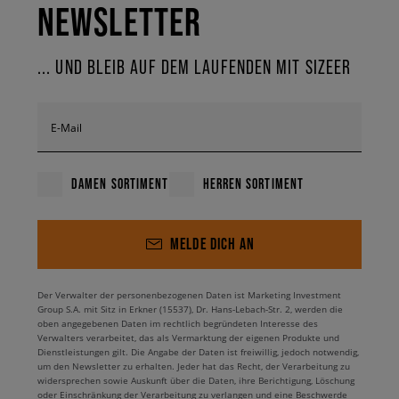
NEWSLETTER
... UND BLEIB AUF DEM LAUFENDEN MIT SIZEER
E-Mail
DAMEN SORTIMENT
HERREN SORTIMENT
MELDE DICH AN
Der Verwalter der personenbezogenen Daten ist Marketing Investment
Group S.A. mit Sitz in Erkner (15537), Dr. Hans-Lebach-Str. 2, werden die
oben angegebenen Daten im rechtlich begründeten Interesse des
Verwalters verarbeitet, das als Vermarktung der eigenen Produkte und
Dienstleistungen gilt. Die Angabe der Daten ist freiwillig, jedoch notwendig,
um den Newsletter zu erhalten. Jeder hat das Recht, der Verarbeitung zu
widersprechen sowie Auskunft über die Daten, ihre Berichtigung, Löschung
oder Einschränkung der Verarbeitung zu verlangen und eine Beschwerde