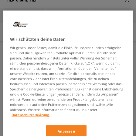
FILTER
SORTIERE
Es wurden keine Filter ausgewählt.
Wir schützten deine Daten
Wir geben unser Bestes, damit die Einkäufe unserer Kunden erfolgreich
sind und die ausgewählten Produkte optimal zu ihren Bedürfnissen
passen. Dabei handeln wir stets unter voller Wahrung der Sicherheit
sämtlicher personenbezogener Daten. Klicke auf „OK“, wenn du damit
einverstanden bist, dass wir Informationen über dein Verhalten auf
unserer Website nutzen, um speziell für dich personalisierte Inhalte
vorzubereiten – darunter Produktempfehlungen, die zu deinen
Bedürfnissen und Interessen passen, personalisierte Werbung oder das
Speichern deiner gewählten Präferenzen. Du kannst deine Entscheidung
und die Cookie-Einstellungen jederzeit ändern, indem du „Anpassen“
wählst. Wenn du keine personalisierten Produktangebote erhalten
möchtest, die auf deine Präferenzen abgestimmt sind, wähle „Alle
ablehnen“. Weitere Informationen findest du in unserer
FILA GRAND TIER MID
FILA GRAND TIER MID
Datenschutzerklärung.
damen
damen
34,99 €
34,99 €
59,99 €
59,99 €
Anpassen
53,99 €
- niedrigster Preis
53,99 €
- niedrigster Preis