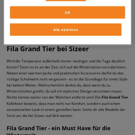
OK
mit
1
Alle ablehnen
Fila Grand Tier bei Sizeer
Wird die Temperatur außerhalb immer niedriger und die Tage deutlich
kürzer? Dann ist es an der Zeit, sich auf die Wintersaison vorzubereiten.
Neben einer warmen Jacke und praktischen Accessoires darfst du das
richtige Schuhwerk nicht vergessen - es ist die Grundlage für einen Style
bei kaltem Wetter. Wahrscheinlich denkst du, dass wenn du zu
Winterschuhen greifst, du auf ein stylisches Design verzichten musst.
Nichts könnte weiter von der Wahrheit entfernt sein! Die
Fila Grand Tier
Kollektion beweist, dass man nicht nur Komfort, sondern auch einen
sensationellen Look in einem genießen kann. Siehe dir alle Modelle der
Serie an, die bei Sizeer auf dich warten.
Fila Grand Tier - ein Must Have für die