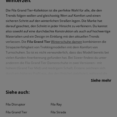
Winterzeit
Die Fila Grand Tier-Kollektion ist die perfekte Wahl für alle, die den
Trends folgen wollen und gleichzeitig Wert auf Komfort und einen
sicheren Schritt auf den winterlichen Straßen legen. Die Marke hat
darauf geachtet, den Schnitt in jeder Hinsicht zu verfeinern. Du kannst
also sowohl auf eine durchdachte Konstruktion als auch auf hochwertige
Materialien und ein Design im Einklang mit den aktuellen Trends
verlassen. Die
Fila Grand Tier
Winterschuhe damen
kombinieren die
Strapazierfähigkeit von Trekkingmodellen mit dem Komfort von
Turnschuhen. So ist es nicht verwunderlich, dass das Modell bereits bei
vielen Kunden Anerkennung gefunden hat. Bei Sizeer findest du unter
anderem die Fila Grand Tier Damenschuhe in zwei Versionen - mit
hohem (Grand Tier Mid) und niedrigem Schaft. Erstere zeichnen sich
durch ein höheres Profil aus, das den Knöchel stabilisiert, während die
letzteren diejenigen ansprechen, die Schuhe mit einem niedrigeren
Siehe mehr
Schnitt mögen. In beiden Fällen garantiert die Marke eine langlebige,
stützende Konstruktion, die perfekt für raues Wetter geeignet ist. Das
Siehe auch:
Obermaterial besteht aus robusten synthetischen Materialien und
atmungsaktivem Mesh. Strategisch platzierte Riemen und ein
Fila Disruptor
Fila Ray
praktisches Schnürsystem sorgen für einen perfekten Sitz. Ein weiterer
Vorteil ist das weiche, angenehm zu berührende Futter, das vor
Fila Grand Tier
Fila Strada
Abschürfungen schützt. Der Fila Grand Tier Damenschuh steht auf einer