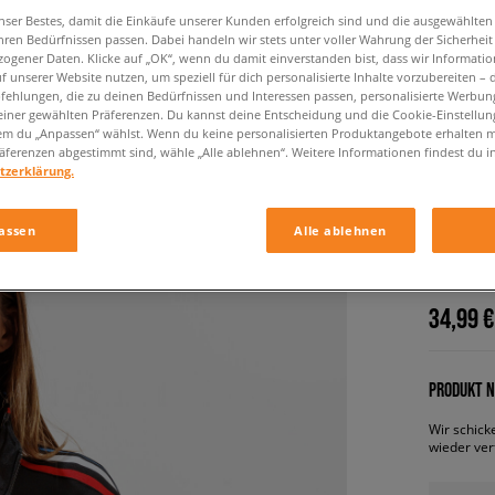
nser Bestes, damit die Einkäufe unserer Kunden erfolgreich sind und die ausgewählte
hren Bedürfnissen passen. Dabei handeln wir stets unter voller Wahrung der Sicherheit
ogener Daten. Klicke auf „OK“, wenn du damit einverstanden bist, dass wir Informati
f unserer Website nutzen, um speziell für dich personalisierte Inhalte vorzubereiten – 
ehlungen, die zu deinen Bedürfnissen und Interessen passen, personalisierte Werbun
einer gewählten Präferenzen. Du kannst deine Entscheidung und die Cookie-Einstellung
em du „Anpassen“ wählst. Wenn du keine personalisierten Produktangebote erhalten m
äferenzen abgestimmt sind, wähle „Alle ablehnen“. Weitere Informationen findest du i
tzerklärung.
ADIDAS
REIßVE
assen
Alle ablehnen
damen, ho
34,99 €
PRODUKT N
Wir schick
wieder ver