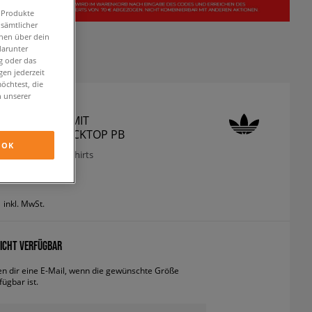
n Produkte
 sämtlicher
onen über dein
darunter
g oder das
en jederzeit
öchtest, die
n unserer
 SWEATSHIRT MIT
RSCHLUSS TRACKTOP PB
OK
odies und sweatshirts
inkl. MwSt.
ICHT VERFÜGBAR
en dir eine E-Mail, wenn die gewünschte Größe
fügbar ist.