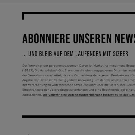
ABONNIERE UNSEREN NEW
... UND BLEIB AUF DEM LAUFENDEN MIT SIZEER
Der Verwalter der personenbezogenen Daten ist Marketing Investment Group S.
(15537), Dr. Hans-Lebach-Str. 2, werden die oben angegebenen Daten im rech
des Verwalters verarbeitet, das als Vermarktung der eigenen Produkte und Die
Angabe der Daten ist freiwillig, jedoch notwendig, um den Newsletter zu erhal
der Verarbeitung zu widersprechen sowie Auskunft über die Daten, ihre Beric
Einschränkung der Verarbeitung zu verlangen und eine Beschwerde bei einer
Die vollständige Datenschutzerklärung findest du in der Dat
einzureichen.