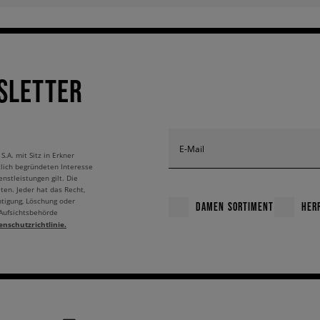
SLETTER
E-Mail
A. mit Sitz in Erkner
tlich begründeten Interesse
nstleistungen gilt. Die
ten. Jeder hat das Recht,
htigung, Löschung oder
DAMEN SORTIMENT
HER
 Aufsichtsbehörde
enschutzrichtlinie.