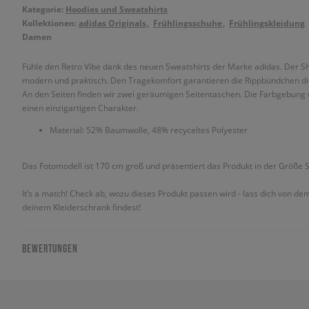
Kategorie:
Hoodies und Sweatshirts
Kollektionen:
adidas Originals
Frühlingsschuhe
Frühlingskleidung
Damen
Fühle den Retro Vibe dank des neuen Sweatshirts der Marke adidas. Der Sha
modern und praktisch. Den Tragekomfort garantieren die Rippbündchen die
An den Seiten finden wir zwei geräumigen Seitentaschen. Die Farbgebung
einen einzigartigen Charakter.
Material: 52% Baumwolle, 48% recyceltes Polyester
Das Fotomodell ist 170 cm groß und präsentiert das Produkt in der Größe S
It’s a match! Check ab, wozu dieses Produkt passen wird - lass dich von de
deinem Kleiderschrank findest!
BEWERTUNGEN