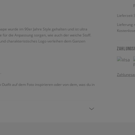
Lieferzeit
Lieferung 
pe wurde im 90er Jahre Style gehalten und ist ultra
Kostenlose
 für die Anpassung sorgen, wie auch der weiche Stoff.
 und charakteristisches Logo verleihen dem Ganzen
ZAHLUNGS
.
Zahlungsa
m Outfit auf dem Foto inspirieren oder von dem, was du in