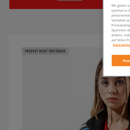
Wir geben u
optimal zu i
personenbez
Verhalten au
Produktempf
Speichern d
ändern, ind
auf deine Pr
Datenschu
PRODUKT NICHT VERFÜGBAR
Anp