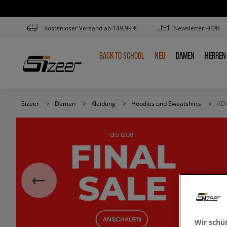
Kostenloser Versand ab 149,99 €
Newsletter -10%
BACK TO SCHOOL
NEU
DAMEN
HERREN
BACK
NEU
DAMEN
HERR
TO
SCHOOL
Sizeer
>
Damen
>
Kleidung
>
Hoodies und Sweatshirts
>
AD
Wir schü