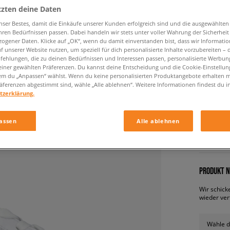
tzten deine Daten
nser Bestes, damit die Einkäufe unserer Kunden erfolgreich sind und die ausgewählte
hren Bedürfnissen passen. Dabei handeln wir stets unter voller Wahrung der Sicherheit
ogener Daten. Klicke auf „OK“, wenn du damit einverstanden bist, dass wir Informati
f unserer Website nutzen, um speziell für dich personalisierte Inhalte vorzubereiten – 
ehlungen, die zu deinen Bedürfnissen und Interessen passen, personalisierte Werbun
einer gewählten Präferenzen. Du kannst deine Entscheidung und die Cookie-Einstellung
em du „Anpassen“ wählst. Wenn du keine personalisierten Produktangebote erhalten m
äferenzen abgestimmt sind, wähle „Alle ablehnen“. Weitere Informationen findest du i
ADIDAS
tzerklärung.
damen, s
assen
Alle ablehnen
99,99 €
PRODUKT N
Wir schick
wieder ver
Wähle d