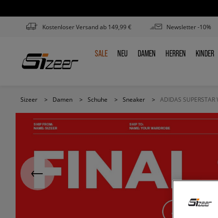
Kostenloser Versand ab 149,99 €
Newsletter -10%
SALE
NEU
DAMEN
HERREN
KINDER
SALE
NEU
DAMEN
HERREN
KINDE
Sizeer
>
Damen
>
Schuhe
>
Sneaker
>
ADIDAS SUPERSTAR