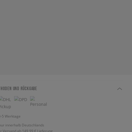
THODEN UND RÜCKGABE
 3-5 Werktage
nur innerhalb Deutschlands
r Versand ab 149,99 €
Lieferung