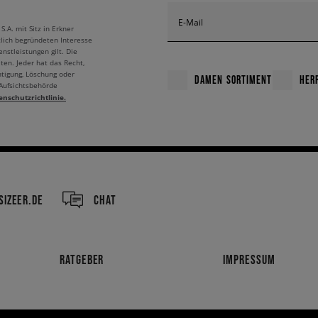
E-Mail
A. mit Sitz in Erkner
tlich begründeten Interesse
nstleistungen gilt. Die
ten. Jeder hat das Recht,
htigung, Löschung oder
DAMEN SORTIMENT
HER
 Aufsichtsbehörde
enschutzrichtlinie.
IZEER.DE
CHAT
RATGEBER
IMPRESSUM