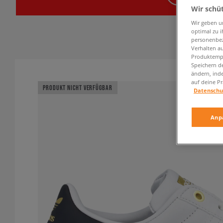
Wir schü
Wir geben u
optimal zu i
personenbez
Verhalten au
Produktempf
Speichern d
ändern, ind
auf deine Pr
PRODUKT NICHT VERFÜGBAR
Datenschu
Anp