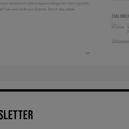
einem leichterem und strapazierfähigerem Garn genäht.
hell Toe und Sohle aus Gummi. Durch das solide
ZAHLUNGS
Zahlungsa
SLETTER