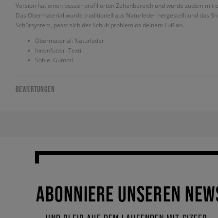
Version hat einen besser profilierten Zehenbereich und wurde zudem mit 
Das Obermaterial wurde traditionell aus Naturleder hergestellt und das S
Schürsystem, passt sich der Schuh problemlos deinem Fuß an.
Obermaterial: Naturleder
Innenfutter: Textil
Sohle: Gummi
BEWERTUNGEN
ABONNIERE UNSEREN NEW