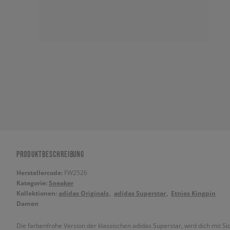
PRODUKTBESCHREIBUNG
Herstellercode:
FW2526
Kategorie:
Sneaker
Kollektionen:
adidas Originals
adidas Superstar
Etnies Kingpin
Damen
Die farbenfrohe Version der klassischen adidas Superstar, wird dich mit S