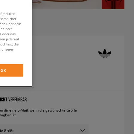
n Produkte
 sämtlicher
onen über dein
darunter
g oder das
en jederzeit
öchtest, die
n unserer
 SUPERSTAR W
neaker
OK
inkl. MwSt.
ICHT VERFÜGBAR
en dir eine E-Mail, wenn die gewünschte Größe
fügbar ist.
ie Größe