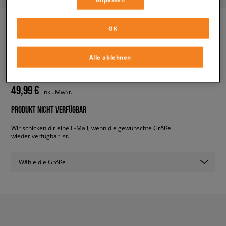
OK
ADIDAS SUPERSTAR
herren, sneaker
Alle ablehnen
49,99 €
inkl. MwSt.
PRODUKT NICHT VERFÜGBAR
Wir schicken dir eine E-Mail, wenn die gewünschte Größe
wieder verfügbar ist.
Wähle die Größe