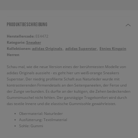
PRODUKTBESCHREIBUNG
Herstellercode:
EE4472
Kategorie:
Sneaker
Kollektionen:
adidas Originals
adidas Superstar
Etnies Kingpin
Herren
Schau mal, wie die neue Version eines der berühmtesten Modelle von
adidas Originals aussieht - es geht hier um weiß-orange Sneakers
Superstar. Der niedrig profilierte Schaft aus Naturleder wurde mit
kontrastierenden Firmendetails an den Seitenpaneelen, der Ferse und
der Zunge verbunden. Es durfte an der kultigen, die Zehen bedeckenden
Gummimuschel nicht fehlen. Der ganztägige Tragekomfort wird durch
das textile Innere und die elastische Gummisohle gewährleistet.
Obermaterial: Naturleder
Ausfütterung: Textilmaterial
Sohle: Gummi