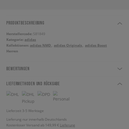
PRODUKTBESCHREIBUNG
Herstellercode:
S81849
Kategorie:
adidas
Kollektionen:
adidas NMD
adidas Originals
adidas Boost
Herren
BEWERTUNGEN
LIEFERMETHODEN UND RÜCKGABE
Lieferzeit 3-5 Werktage
Lieferung nur innerhalb Deutschlands
Kostenloser Versand ab 149,99 €
Lieferung