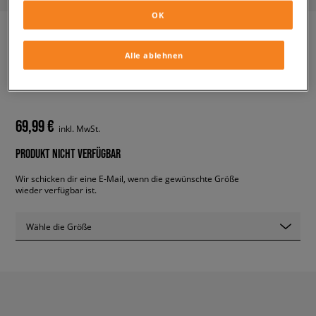
OK
Alle ablehnen
ADIDAS NMD_R1 PK
herren, adidas
69,99 €
inkl. MwSt.
PRODUKT NICHT VERFÜGBAR
Wir schicken dir eine E-Mail, wenn die gewünschte Größe
wieder verfügbar ist.
Wähle die Größe