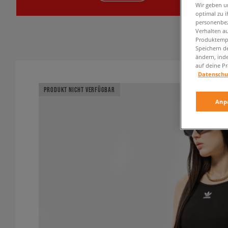
Wir geben u
optimal zu i
personenbez
Verhalten au
Produktempf
Speichern d
ändern, ind
auf deine Pr
Datenschu
PRODUKT NICHT VERFÜGBAR
Anp