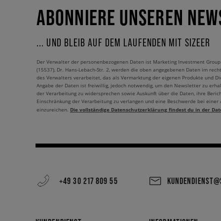
ABONNIERE UNSEREN NEW
... UND BLEIB AUF DEM LAUFENDEN MIT SIZEER
Der Verwalter der personenbezogenen Daten ist Marketing Investment Group S.
(15537), Dr. Hans-Lebach-Str. 2, werden die oben angegebenen Daten im rech
des Verwalters verarbeitet, das als Vermarktung der eigenen Produkte und Die
Angabe der Daten ist freiwillig, jedoch notwendig, um den Newsletter zu erhal
der Verarbeitung zu widersprechen sowie Auskunft über die Daten, ihre Beric
Einschränkung der Verarbeitung zu verlangen und eine Beschwerde bei einer
Die vollständige Datenschutzerklärung findest du in der Dat
einzureichen.
+49 30 217 809 55
KUNDENDIENST@S