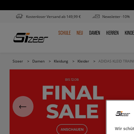
Kostenloser Versand ab 149,99 €
Newsletter -10%
SCHULE
NEU
DAMEN
HERREN
KIND
SCHULE
NEU
DAMEN
HERREN
KIN
Sizeer
>
Damen
>
Kleidung
>
Kleider
>
ADIDAS KLEID TRAI
Wir schü