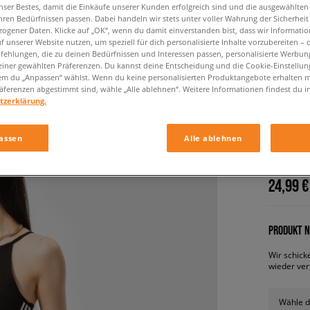
nser Bestes, damit die Einkäufe unserer Kunden erfolgreich sind und die ausgewählte
hren Bedürfnissen passen. Dabei handeln wir stets unter voller Wahrung der Sicherheit
ogener Daten. Klicke auf „OK“, wenn du damit einverstanden bist, dass wir Informati
f unserer Website nutzen, um speziell für dich personalisierte Inhalte vorzubereiten – 
ehlungen, die zu deinen Bedürfnissen und Interessen passen, personalisierte Werbun
einer gewählten Präferenzen. Du kannst deine Entscheidung und die Cookie-Einstellung
em du „Anpassen“ wählst. Wenn du keine personalisierten Produktangebote erhalten m
äferenzen abgestimmt sind, wähle „Alle ablehnen“. Weitere Informationen findest du i
tzerklärung.
ADIDAS
assen
Alle ablehnen
damen, kl
24,99 €
PRODUKT N
Wir schick
wieder ver
Wähle d