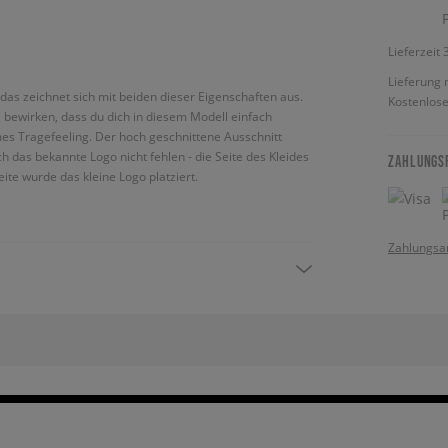
Lieferzeit
Lieferung 
das zeichnet sich mit beiden dieser Eigenschaften aus.
Kostenlose
, bewirken, dass du dich in diesem Modell einfach
mes Tragefeeling. Der hoch geschnittene Ausschnitt
h das bekannte Logo nicht fehlen - die Seite des Kleides
ZAHLUNGS
eite wurde das kleine Logo platziert.
Zahlungsa