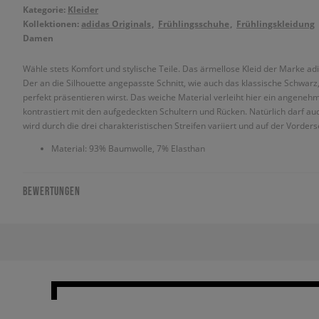
Kategorie:
Kleider
Kollektionen:
adidas Originals
Frühlingsschuhe
Frühlingskleidung
Damen
Wähle stets Komfort und stylische Teile. Das ärmellose Kleid der Marke adi
Der an die Silhouette angepasste Schnitt, wie auch das klassische Schwarz
perfekt präsentieren wirst. Das weiche Material verleiht hier ein angeneh
kontrastiert mit den aufgedeckten Schultern und Rücken. Natürlich darf auc
wird durch die drei charakteristischen Streifen variiert und auf der Vorders
Material: 93% Baumwolle, 7% Elasthan
BEWERTUNGEN