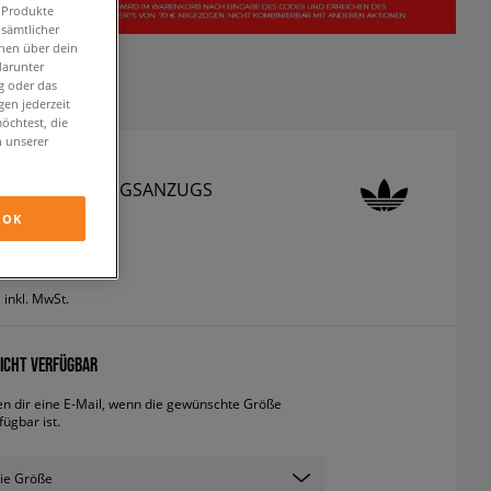
n Produkte
 sämtlicher
onen über dein
darunter
g oder das
en jederzeit
öchtest, die
n unserer
 KLEID TRAININGSANZUGS
OK
eider
inkl. MwSt.
ICHT VERFÜGBAR
en dir eine E-Mail, wenn die gewünschte Größe
fügbar ist.
ie Größe