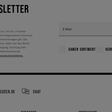
SLETTER
E-Mail
A. mit Sitz in Erkner
tlich begründeten Interesse
nstleistungen gilt. Die
ten. Jeder hat das Recht,
htigung, Löschung oder
DAMEN SORTIMENT
HER
 Aufsichtsbehörde
enschutzrichtlinie.
IZEER.DE
CHAT