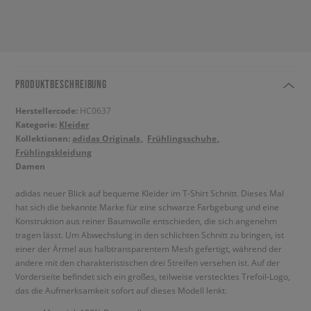
PRODUKTBESCHREIBUNG
Herstellercode:
HC0637
Kategorie:
Kleider
Kollektionen:
adidas Originals
Frühlingsschuhe
Frühlingskleidung
Damen
adidas neuer Blick auf bequeme Kleider im T-Shirt Schnitt. Dieses Mal
hat sich die bekannte Marke für eine schwarze Farbgebung und eine
Konstruktion aus reiner Baumwolle entschieden, die sich angenehm
tragen lässt. Um Abwechslung in den schlichten Schnitt zu bringen, ist
einer der Ärmel aus halbtransparentem Mesh gefertigt, während der
andere mit den charakteristischen drei Streifen versehen ist. Auf der
Vorderseite befindet sich ein großes, teilweise verstecktes Trefoil-Logo,
das die Aufmerksamkeit sofort auf dieses Modell lenkt.