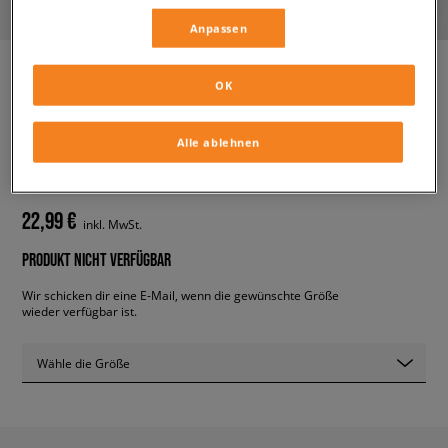
Anpassen
OK
ADIDAS KLEID TEE
TRAININGSANZUGS
Alle ablehnen
damen, kleider
22,99 €
inkl. MwSt.
PRODUKT NICHT VERFÜGBAR
Wir schicken dir eine E-Mail, wenn die gewünschte Größe
wieder verfügbar ist.
Wähle die Größe